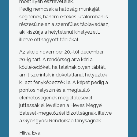
most ilyen észrevételek.
Pedig nemcsak a hatóság munkáját
segítenék, hanem értékes jutalomban is
részesülne az a szemfüles táblavadász,
aki kiszúrja a helytelenül kihelyezett,
illetve otthagyott táblákat.
Az akció november 20.-tól december
20-ig tart. A rendőrség arra kéri a
közlekedőket, ha találnak olyan táblát,
amit szerintük indokolatlanul helyeztek
ki, azt fényképezzék le. A képet pedig a
pontos helyszín és a megtaláló
elérhetőségének megjelölésével
juttassák el levélben a Heves Megyei
Baleset-megelőzési Bizottságnak, illetve
a Gyöngyösi Rendőrkapitányságnak.
Hliva Éva