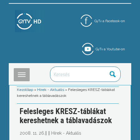
GyTv a Facebook-on
GyTv a Youtube-on
Kezdőlap
»
Hírek - Aktuális
»
Felesleges KRESZ-táblákat
kereshetnek a táblavadászok
Felesleges KRESZ-táblákat
kereshetnek a táblavadászok
2008. 11. 26.
||
||
Hírek - Aktuális