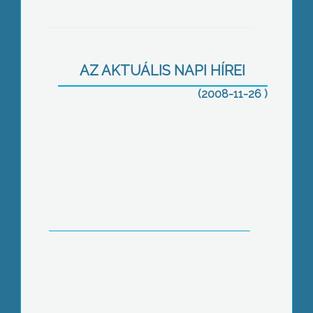
Több tucat embert ért az utcán a téli
hideg Gyöngyösön.
AZ AKTUÁLIS NAPI HÍREI
(2008-11-26 )
Minden gyöngyösi óvodában van már
tornaszoba
Ki-mit –tud – ot rendeztek a Berze
Nagy János Gimnáziumba, ahol a