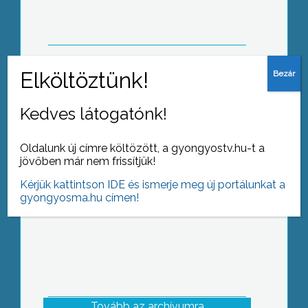
diákok versekkel, zenei produkciókkal
és csoportos táncokkal lepték meg
mind, a zsűrit, mind a közönséget
Idén rendezték meg tizenhatodik
Kedves látogatónk!
alkalommal a Lions-bált Gyöngyösön
Oldalunk új címre költözött, a gyongyostv.hu-t a
jövőben már nem frissítjük!
Kérjük kattintson IDE és ismerje meg új portálunkat a
gyongyosma.hu címen!
Tovább az archívumra