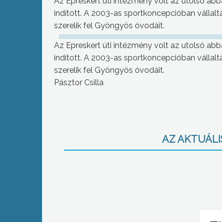
Az Epreskert úti intézmény volt az utolsó ab
indított. A 2003-as sportkoncepcióban vállal
szerelik fel Gyöngyös óvodáit.
Az Epreskert úti intézmény volt az utolsó ab
indított. A 2003-as sportkoncepcióban vállal
szerelik fel Gyöngyös óvodáit.
Pásztor Csilla
AZ AKTUÁLIS