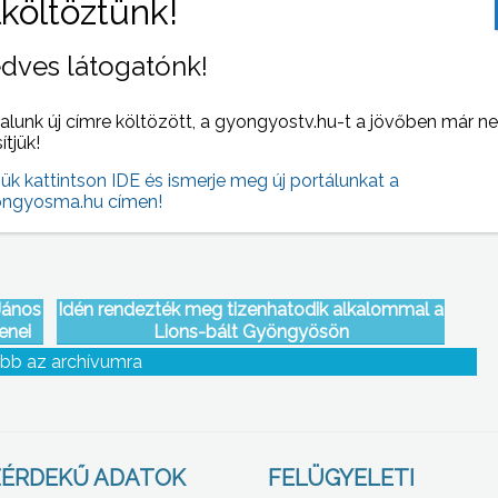
dves látogatónk!
ideg
Felesleges KRESZ-táblákat kereshetnek a
táblavadászok
alunk új címre költözött, a gyongyostv.hu-t a jövőben már n
sítjük!
jük kattintson IDE és ismerje meg új portálunkat a
ngyosma.hu címen!
János
Idén rendezték meg tizenhatodik alkalommal a
enei
Lions-bált Gyöngyösön
pték
bb az archívumra
t
ÉRDEKŰ ADATOK
FELÜGYELETI