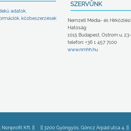
SZERVÜNK
dekű adatok,
ormációk, közbeszerzések
Nemzeti Média- és Hírközlési
Hatóság
1015 Budapest, Ostrom u. 23
telefon: +36 1 457 7100
www.nmhh.hu
Nonprofit Kft.
3200 Gyöngyös, Göncz Árpád utca 4.