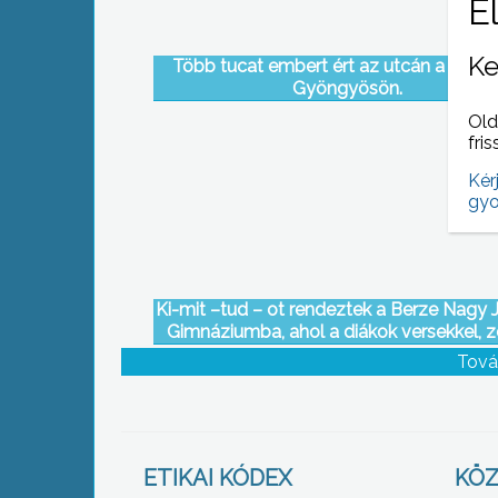
Ke
Több tucat embert ért az utcán a téli h
Gyöngyösön.
Old
fris
Kér
gyo
Ki-mit –tud – ot rendeztek a Berze Nagy 
Gimnáziumba, ahol a diákok versekkel, z
produkciókkal és csoportos táncokkal le
Tová
meg mind, a zsűrit, mind a közönsége
ETIKAI KÓDEX
KÖZ