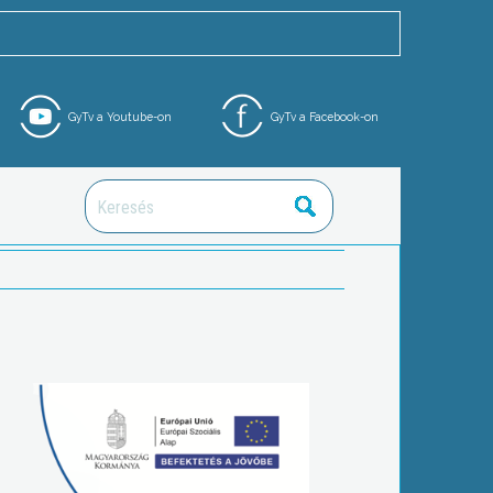
GyTv a Youtube-on
GyTv a Facebook-on