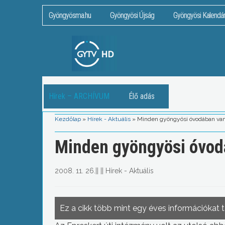
Gyöngyösma.hu
Gyöngyösi Újság
Gyöngyösi Kalendá
Hírek – ARCHÍVUM
Élő adás
Kezdőlap
»
Hírek - Aktuális
»
Minden gyöngyösi óvodában van
Minden gyöngyösi óvod
2008. 11. 26.
||
||
Hírek - Aktuális
Ez a cikk több mint egy éves információkat 