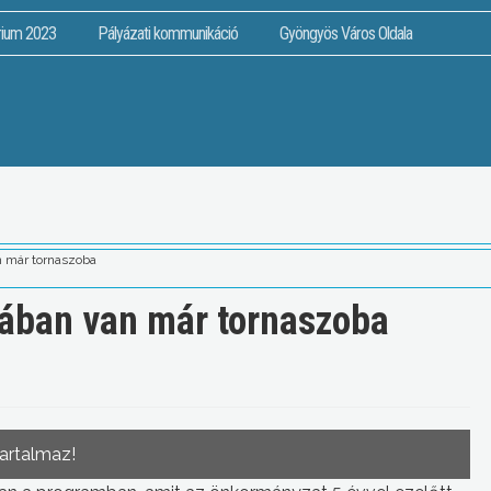
rium 2023
Pályázati kommunikáció
Gyöngyös Város Oldala
 már tornaszoba
ában van már tornaszoba
tartalmaz!