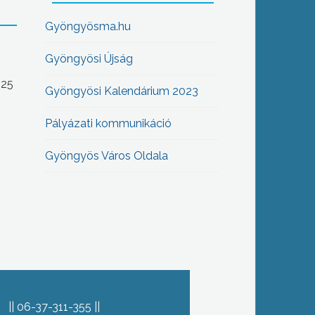
Gyöngyösma.hu
Gyöngyösi Újság
-25
Gyöngyösi Kalendárium 2023
Pályázati kommunikáció
Gyöngyös Város Oldala
06-37-311-355