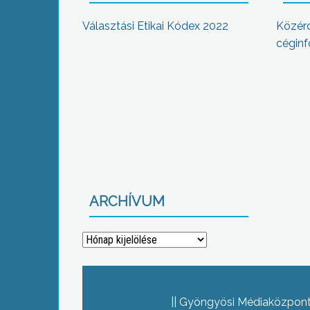
Választási Etikai Kódex 2022
Közér
céginf
ARCHÍVUM
Archívum
Gyöngyösi Médiaközpont 