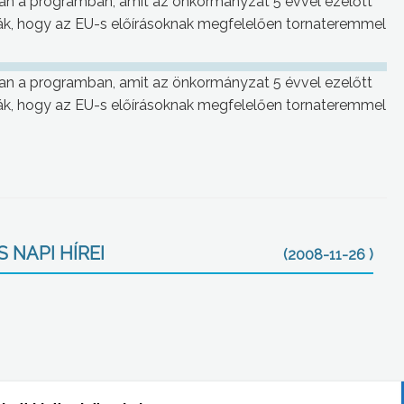
ban a programban, amit az önkormányzat 5 évvel ezelőtt
ták, hogy az EU-s előírásoknak megfelelően tornateremmel
ban a programban, amit az önkormányzat 5 évvel ezelőtt
ták, hogy az EU-s előírásoknak megfelelően tornateremmel
 NAPI HÍREI
(2008-11-26 )