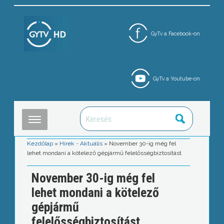
GyTv a Facebook-on
GyTv a Youtube-on
Kezdőlap
»
Hírek - Aktuális
»
November 30-ig még fel
lehet mondani a kötelező gépjármű felelősségbiztosítást
November 30-ig még fel
lehet mondani a kötelező
gépjármű
felelősségbiztosítást