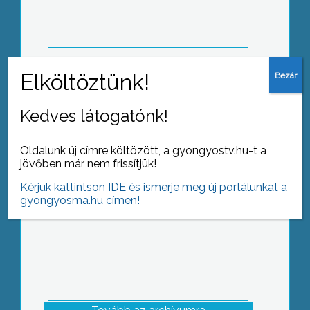
Tizenötödik alkalommal rendezték
Kedves látogatónk!
meg a városi Jó helyesíró versenyt a
Kálváriaparti Általános és
Sportiskolában
Oldalunk új címre költözött, a gyongyostv.hu-t a
jövőben már nem frissítjük!
Kérjük kattintson IDE és ismerje meg új portálunkat a
gyongyosma.hu címen!