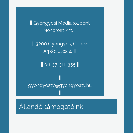
Gyöngyösi Médiaközpont
Nonprofit Kft.
3200 Gyöngyös, Göncz
Árpád utca 4.
06-37-311-355
gyongyostv@gyongyostv.hu
Állandó támogatóink