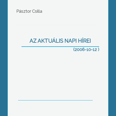
Pásztor Csilla
Idősek hónapja Abasáron
AZ AKTUÁLIS NAPI HÍREI
(2006-10-12 )
Kitüntették Dr. Dávid Lórántot