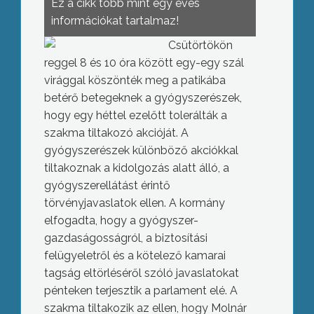
Ez a cikk több mint egy éves
információkat tartalmaz!
Csütörtökön
reggel 8 és 10 óra között egy-egy szál
virággal köszönték meg a patikába
betérő betegeknek a gyógyszerészek,
hogy egy héttel ezelőtt tolerálták a
szakma tiltakozó akcióját. A
gyógyszerészek különböző akciókkal
tiltakoznak a kidolgozás alatt álló, a
gyógyszerellátást érintő
törvényjavaslatok ellen.
A kormány
elfogadta, hogy a gyógyszer-
gazdaságosságról, a biztosítási
felügyeletről és a kötelező kamarai
tagság eltörléséről szóló javaslatokat
pénteken terjesztik a parlament elé. A
szakma tiltakozik az ellen, hogy Molnár