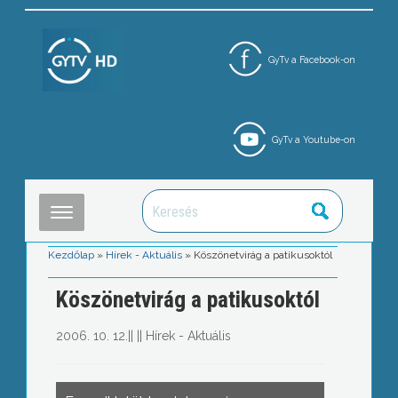
GyTv a Facebook-on
GyTv a Youtube-on
Kezdőlap
»
Hírek - Aktuális
»
Köszönetvirág a patikusoktól
Köszönetvirág a patikusoktól
2006. 10. 12.
||
||
Hírek - Aktuális