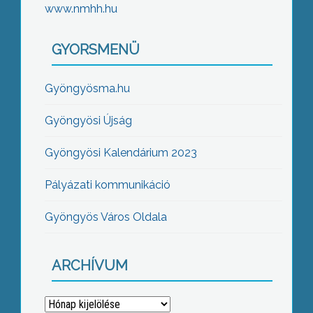
www.nmhh.hu
GYORSMENÜ
Gyöngyösma.hu
Gyöngyösi Újság
Gyöngyösi Kalendárium 2023
Pályázati kommunikáció
Gyöngyös Város Oldala
ARCHÍVUM
Archívum