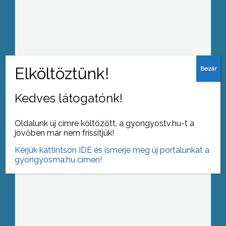
Pályázati forrásokra vár a kisnánai vár
Kedves látogatónk!
Megalakult az új gyöngyösi
képviselőtestület
Oldalunk új címre költözött, a gyongyostv.hu-t a
jövőben már nem frissítjük!
Kérjük kattintson IDE és ismerje meg új portálunkat a
gyongyosma.hu címen!