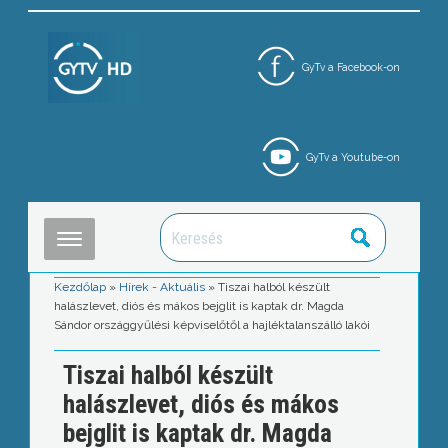
GyTv a Facebook-on
GyTv a Youtube-on
Kezdőlap
»
Hírek - Aktuális
»
Tiszai halból készült
halászlevet, diós és mákos bejglit is kaptak dr. Magda
Sándor országgyűlési képviselőtől a hajléktalanszálló lakói
Tiszai halból készült
halászlevet, diós és mákos
bejglit is kaptak dr. Magda