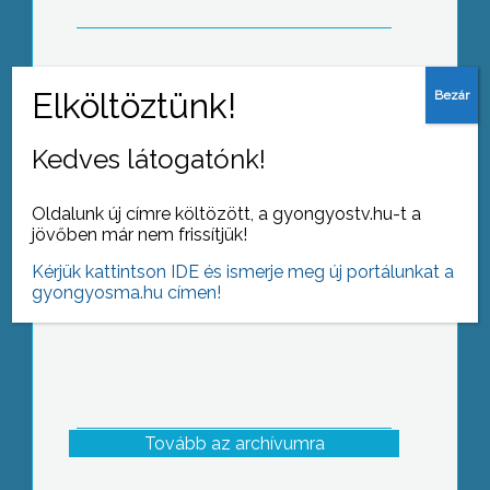
Máig lehetett a fel nem használt
pirotechnikai eszközöket visszaváltani
Kedves látogatónk!
térítésmentesen a vásárlás helyén
Oldalunk új címre költözött, a gyongyostv.hu-t a
jövőben már nem frissítjük!
Kérjük kattintson IDE és ismerje meg új portálunkat a
gyongyosma.hu címen!
Tovább az archívumra