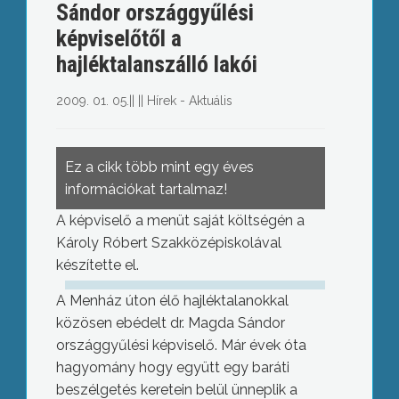
Sándor országgyűlési
képviselőtől a
hajléktalanszálló lakói
2009. 01. 05.
||
||
Hírek - Aktuális
Ez a cikk több mint egy éves
információkat tartalmaz!
A képviselő a menüt saját költségén a
Károly Róbert Szakközépiskolával
készítette el.
A Menház úton élő hajléktalanokkal
közösen ebédelt dr. Magda Sándor
országgyűlési képviselő. Már évek óta
hagyomány hogy együtt egy baráti
beszélgetés keretein belül ünneplik a