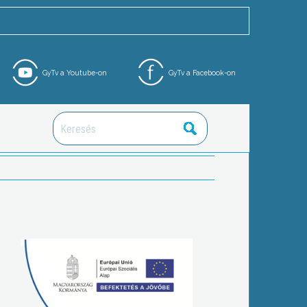
GyTv a Youtube-on
GyTv a Facebook-on