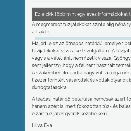
Ez a cikk több mint egy éves információkat 
A megmaradt tűzijátékokat szinte alig néhán
adtak le.
Ma járt le az az ötnapos határidő, amelyen b
tűzijátékokat vissza kell szolgáltatni. A tűzij
vagyis a vételi árát nem fizetik vissza. Gyön
sem jellemző, hogy a fel nem használt terméke
A szakember elmondta nagy volt a forgalom a
tízezer forintért vásároltak és voltak olyanok is
durrogtatásokra.
A leadási határidő betartása nemcsak azért fo
hanem azért is, mert fokozottan tűz- és bale
elzárt tűzijáték gyerek kezébe kerül.
Hliva Éva