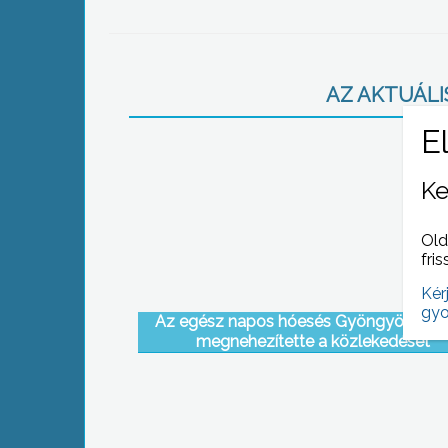
AZ AKTUÁLIS
Ke
Old
fris
Kér
gyo
Az egész napos hóesés Gyöngyös útjain
megnehezítette a közlekedését