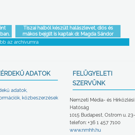
ént
Tiszai halból készült halászlevet, diós és
ban.
mákos bejglit is kaptak dr. Magda Sándor
országgyűlési képviselőtől a hajléktalanszálló
bb az archívumra
lakói
ÉRDEKŰ ADATOK
FELÜGYELETI
SZERVÜNK
dekű adatok,
ormációk, közbeszerzések
Nemzeti Média- és Hírközlési
Hatóság
1015 Budapest, Ostrom u. 23
telefon: +36 1 457 7100
www.nmhh.hu