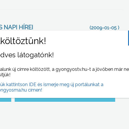
 NAPI HÍREI
(2009-01-05 )
dves látogatónk!
alunk új címre költözött, a gyongyostv.hu-t a jövőben már n
sítjük!
jük kattintson IDE és ismerje meg új portálunkat a
ngyosma.hu címen!
 is
Januártól ismét drágult az élet