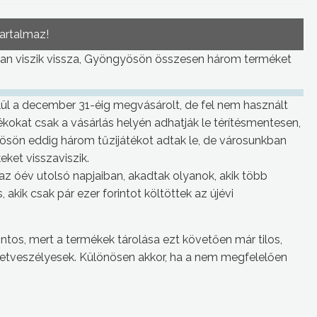
tartalmaz!
yan viszik vissza, Gyöngyösön összesen három terméket
elül a december 31-éig megvásárolt, de fel nem használt
átékokat csak a vásárlás helyén adhatják le térítésmentesen,
gyösön eddig három tűzijátékot adtak le, de városunkban
ket visszaviszik.
z óév utolsó napjaiban, akadtak olyanok, akik több
, akik csak pár ezer forintot költöttek az újévi
ntos, mert a termékek tárolása ezt követően már tilos,
setveszélyesek. Különösen akkor, ha a nem megfelelően