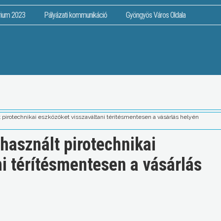
rium 2023
Pályázati kommunikáció
Gyöngyös Város Oldala
t pirotechnikai eszközöket visszaváltani térítésmentesen a vásárlás helyén
 használt pirotechnikai
i térítésmentesen a vásárlás