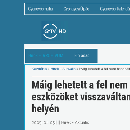
Gyöngyösma.hu
Gyöngyösi Újság
Gyöngyösi Kalendá
Hírek – ARCHÍVUM
Élő adás
Kezdőlap
»
Hírek - Aktuális
»
Máig lehetett a fel nem használ
Máig lehetett a fel nem
eszközöket visszaváltan
helyén
2009. 01. 05.
||
||
Hírek - Aktuális