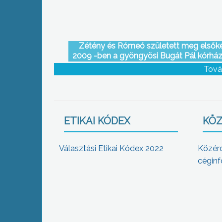
Zétény és Rómeó született meg elsők
2009 -ben a gyöngyösi Bugát Pál kórház
Tová
ETIKAI KÓDEX
KÖZ
Választási Etikai Kódex 2022
Közér
céginf