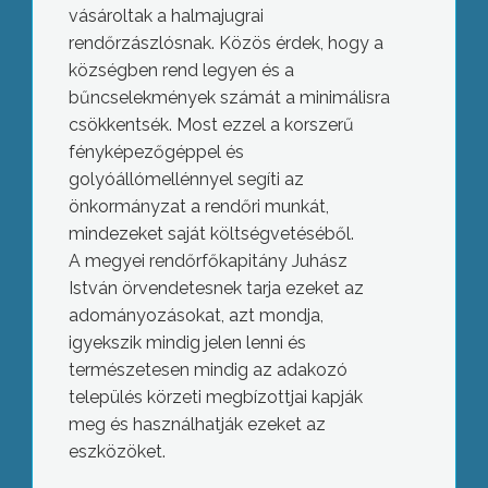
vásároltak a halmajugrai
rendőrzászlósnak. Közös érdek, hogy a
községben rend legyen és a
bűncselekmények számát a minimálisra
csökkentsék. Most ezzel a korszerű
fényképezőgéppel és
golyóállómellénnyel segíti az
önkormányzat a rendőri munkát,
mindezeket saját költségvetéséből.
A megyei rendőrfőkapitány Juhász
István örvendetesnek tarja ezeket az
adományozásokat, azt mondja,
igyekszik mindig jelen lenni és
természetesen mindig az adakozó
település körzeti megbízottjai kapják
meg és használhatják ezeket az
eszközöket.