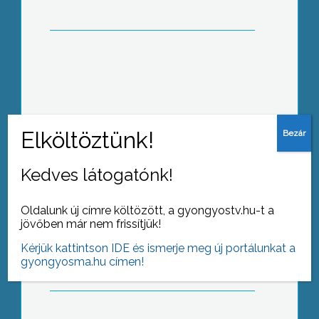
Harmadik éve emlékeznek meg
Gyöngyöshalászon az urivi áttörés
évfordulójáró
Kedves látogatónk!
Oldalunk új címre költözött, a gyongyostv.hu-t a
Az Új év változásokat hozott a helyi
jövőben már nem frissítjük!
adókban Jászárokszálláson is
Kérjük kattintson IDE és ismerje meg új portálunkat a
gyongyosma.hu címen!