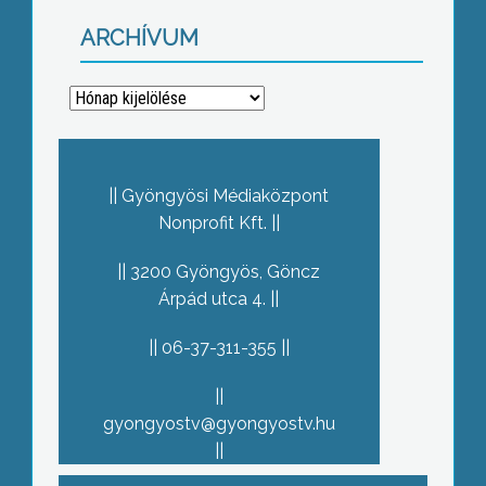
ARCHÍVUM
Archívum
Gyöngyösi Médiaközpont
Nonprofit Kft.
3200 Gyöngyös, Göncz
Árpád utca 4.
06-37-311-355
gyongyostv@gyongyostv.hu