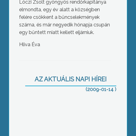
Lóczi Zsolt gyöngyös rendőrkapitánya
elmondta, egy év alatt a községben
felére csökkent a bűncselekmények
száma, és már negyedik hónapja csupán
egy bűntett miatt kellett eljárniuk.
Hliva Éva
Az országban a délelőtti folyamán
több régióban is kiadták a piros
riasztást, ami erős jegesedést és
AZ AKTUÁLIS NAPI HÍREI
intenzív ónos esőt jelent
(2009-01-14 )
A Duranda rehabilitációja okozta a
legtöbb problémát tavaly is a roma
lakosok számára