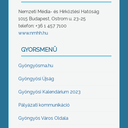
Nemzeti Média- és Hírközlési Hatóság
1015 Budapest, Ostrom u. 23-25
telefon: +36 1 457 7100
www.nmhh.hu
GYORSMENÜ
Gyöngyösma.hu
Gyöngyösi Újság
Gyöngyösi Kalendárium 2023
Pályázati kommunikáció
Gyöngyös Város Oldala