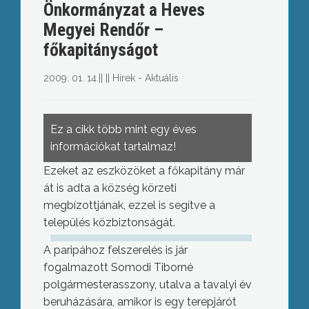
Önkormányzat a Heves
Megyei Rendőr –
főkapitányságot
2009. 01. 14.
||
||
Hírek - Aktuális
Ez a cikk több mint egy éves
információkat tartalmaz!
Ezeket az eszközöket a főkapitány már
át is adta a község körzeti
megbízottjának, ezzel is segítve a
település közbiztonságát.
A paripához felszerelés is jár
fogalmazott Somodi Tiborné
polgármesterasszony, utalva a tavalyi év
beruházására, amikor is egy terepjárót