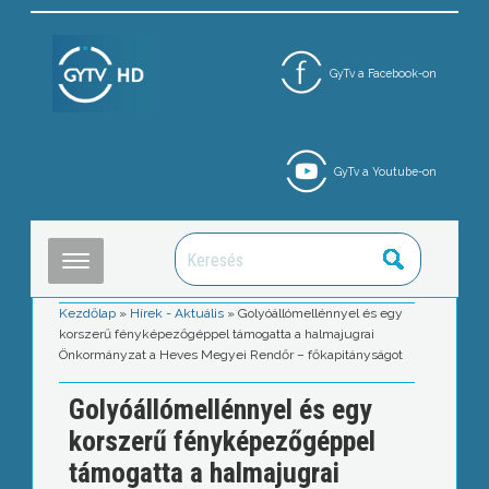
GyTv a Facebook-on
GyTv a Youtube-on
Kezdőlap
»
Hírek - Aktuális
»
Golyóállómellénnyel és egy
korszerű fényképezőgéppel támogatta a halmajugrai
Önkormányzat a Heves Megyei Rendőr – főkapitányságot
Golyóállómellénnyel és egy
korszerű fényképezőgéppel
támogatta a halmajugrai