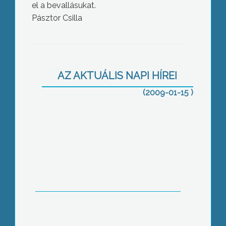
el a bevallásukat.
Pásztor Csilla
Gyöngyöst és térségét elkerülte az a
AZ AKTUÁLIS NAPI HÍREI
jegesedési hullám, ami országszerte
fennakadást okozott a közlekedésben
(2009-01-15 )
Lezárult a Csillagszóró II. nevű
akciósorozat