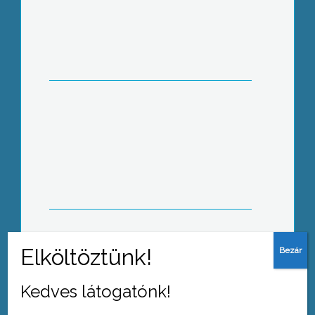
Főkapitányi fogadónapot tartottak
Heves megyében
Az Észak-magyarországi régió új
arculatot kap, vagyis egy emblémát,
ami a jövőben képviseli majd a régiót
Kedves látogatónk!