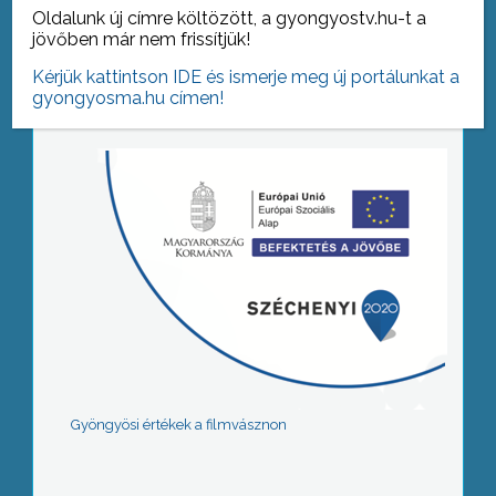
Oldalunk új címre költözött, a gyongyostv.hu-t a
jövőben már nem frissítjük!
Tovább az archívumra
Kérjük kattintson IDE és ismerje meg új portálunkat a
gyongyosma.hu címen!
Gyöngyösi értékek a filmvásznon