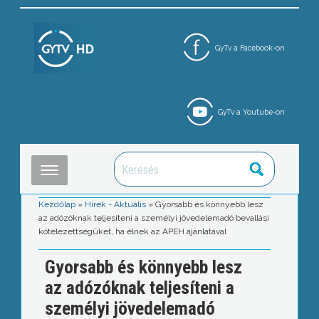
GyTv a Facebook-on
GyTv a Youtube-on
Kezdőlap
»
Hírek - Aktuális
»
Gyorsabb és könnyebb lesz
az adózóknak teljesíteni a személyi jövedelemadó bevallási
kötelezettségüket, ha élnek az APEH ajánlatával
Gyorsabb és könnyebb lesz
az adózóknak teljesíteni a
személyi jövedelemadó