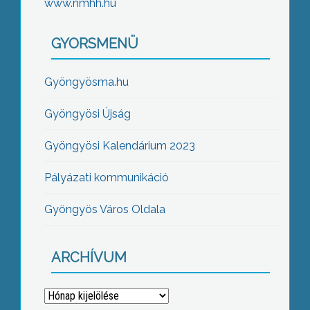
www.nmhh.hu
GYORSMENÜ
Gyöngyösma.hu
Gyöngyösi Újság
Gyöngyösi Kalendárium 2023
Pályázati kommunikáció
Gyöngyös Város Oldala
ARCHÍVUM
Archívum