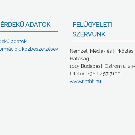
ÉRDEKŰ ADATOK
FELÜGYELETI
SZERVÜNK
dekű adatok,
ormációk, közbeszerzések
Nemzeti Média- és Hírközlési
Hatóság
1015 Budapest, Ostrom u. 23
telefon: +36 1 457 7100
www.nmhh.hu