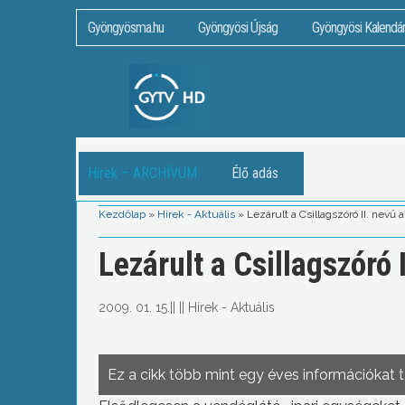
Gyöngyösma.hu
Gyöngyösi Újság
Gyöngyösi Kalendá
Hírek – ARCHÍVUM
Élő adás
Kezdőlap
»
Hírek - Aktuális
»
Lezárult a Csillagszóró II. nevű 
Lezárult a Csillagszóró 
2009. 01. 15.
||
||
Hírek - Aktuális
Ez a cikk több mint egy éves információkat 