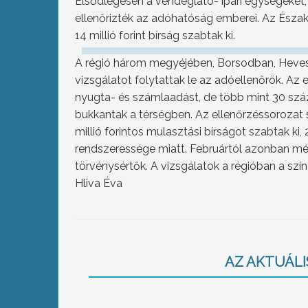
Elsődlegesen a vendéglátó- ipari egységeket, a
ellenőrizték az adóhatóság emberei. Az Észak
14 millió forint bírság szabtak ki.
A régió három megyéjében, Borsodban, Heve
vizsgálatot folytattak le az adóellenőrök. Az 
nyugta- és számlaadást, de több mint 30 száz
bukkantak a térségben. Az ellenőrzéssorozat s
millió forintos mulasztási bírságot szabtak ki,
rendszeressége miatt. Februártól azonban m
törvénysértők. A vizsgálatok a régióban a szín
Hliva Éva
AZ AKTUÁLIS