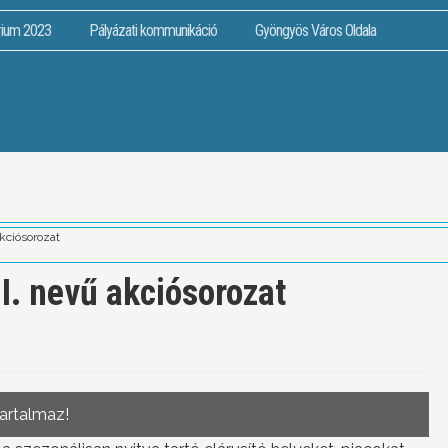
rium 2023
Pályázati kommunikáció
Gyöngyös Város Oldala
akciósorozat
II. nevű akciósorozat
tartalmaz!