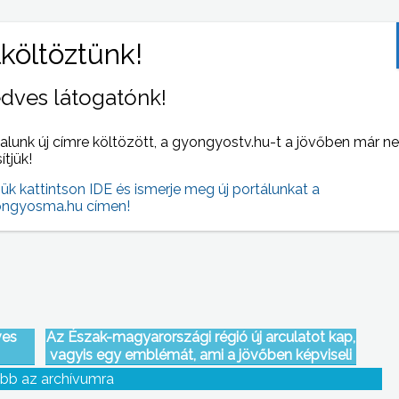
dves látogatónk!
nak
alunk új címre költözött, a gyongyostv.hu-t a jövőben már n
Gyöngyöst és térségét elkerülte az a
sítjük!
llási
jegesedési hullám, ami országszerte
H
fennakadást okozott a közlekedésben
jük kattintson IDE és ismerje meg új portálunkat a
ngyosma.hu címen!
ves
Az Észak-magyarországi régió új arculatot kap,
vagyis egy emblémát, ami a jövőben képviseli
majd a régiót
bb az archívumra