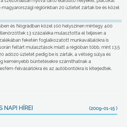
 szezonálisan nyitva tartó elárusító helyeket, piacokat
-magyarországi régiónkban 20 üzletet zártak be és közel
sben és Nógrádban közel 100 helyszínen mintegy 400
ellenőrzöttek 13 százaléka mulasztotta el teljesen a
alékában feketén foglalkozatott munkavállalókra is
orán feltárt mulasztások miatt a régióban több, mint 13,5
 20 adózó üzletét pedig be is zárták, a vétség súlya és
ég keményebb büntetésekre számíthatnak a
esfém-felvásárlókra és az autóbontókra is kiterjedtek.
 NAPI HÍREI
(2009-01-15 )