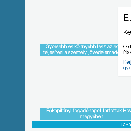
Ke
Gyorsabb és könnyebb lesz az adózók
Old
fris
teljesíteni a személyi jövedelemadó beva
kötelezettségüket, ha élnek az APE
Kér
ajánlatával
gyo
Főkapitányi fogadónapot tartottak He
megyében
Tová