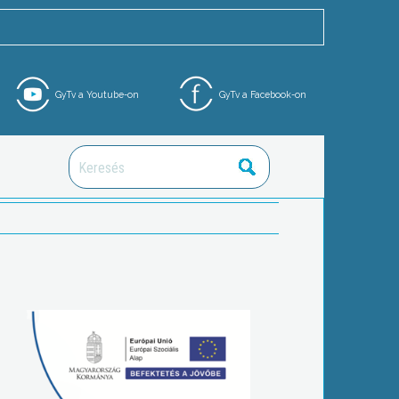
GyTv a Youtube-on
GyTv a Facebook-on