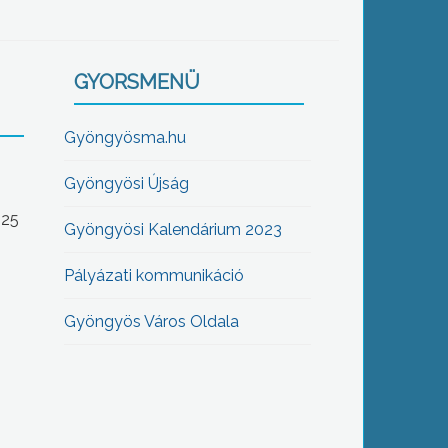
GYORSMENÜ
Gyöngyösma.hu
Gyöngyösi Újság
-25
Gyöngyösi Kalendárium 2023
Pályázati kommunikáció
Gyöngyös Város Oldala