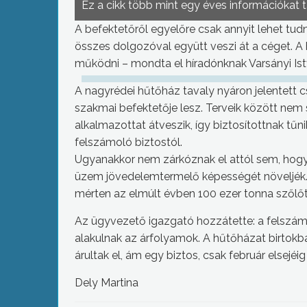
Ez a cikk több mint egy éves információkat 
A befektetőről egyelőre csak annyit lehet tudn
összes dolgozóval együtt veszi át a céget. A
működni – mondta el híradónknak Varsányi Is
A nagyrédei hűtőház tavaly nyáron jelentett c
szakmai befektetője lesz. Terveik között nem 
alkalmazottat átveszik, így biztosítottnak tű
felszámoló biztostól.
Ugyanakkor nem zárkóznak el attól sem, hogy
üzem jövedelemtermelő képességét növeljék. 
mérten az elmúlt évben 100 ezer tonna szőlőt 
Az ügyvezető igazgató hozzátette: a felszámo
alakulnak az árfolyamok. A hűtőházat birtok
árultak el, ám egy biztos, csak február elsejéi
Dely Martina