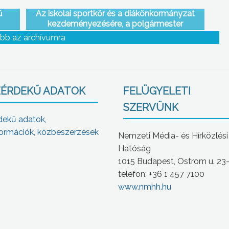
ű
Az iskolai sportkör és a diákönkormányzat
kezdeményezésére, a polgármester
támogatásával tanulhatnak síelni az abasári
bb az archívumra
gyerekek
ÉRDEKŰ ADATOK
FELÜGYELETI
SZERVÜNK
dekű adatok,
ormációk, közbeszerzések
Nemzeti Média- és Hírközlési
Hatóság
1015 Budapest, Ostrom u. 23
telefon: +36 1 457 7100
www.nmhh.hu