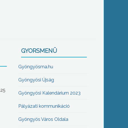
GYORSMENÜ
Gyöngyösma.hu
Gyöngyösi Újság
-25
Gyöngyösi Kalendárium 2023
Pályázati kommunikáció
Gyöngyös Város Oldala