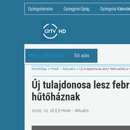
Gyöngyösma.hu
Gyöngyösi Újság
Gyöngyösi Kalendá
Hírek – ARCHÍVUM
Élő adás
Kezdőlap
»
Hírek - Aktuális
»
Új tulajdonosa lesz februártól 
Új tulajdonosa lesz feb
hűtőháznak
2009. 01. 16.
||
||
Hírek - Aktuális