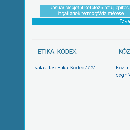
Január elsejétől kötelező az új építés
ingatlanok termogfária mérése
Tová
ETIKAI KÓDEX
KÖZ
Választási Etikai Kódex 2022
Közér
céginf