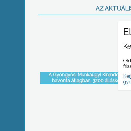
AZ AKTUÁLIS
Ke
Old
fris
A Gyöngyösi Munkaügyi Kirendeltség
Kér
havonta átlagban, 3200 álláskeresőt
gyo
regisztráltak 2008-ban