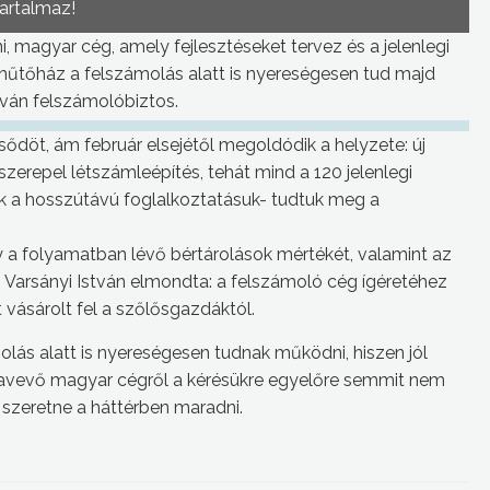
tartalmaz!
i, magyar cég, amely fejlesztéseket tervez és a jelenlegi
 hűtőház a felszámolás alatt is nyereségesen tud majd
tván felszámolóbiztos.
sődöt, ám február elsejétől megoldódik a helyzete: új
szerepel létszámleépítés, tehát mind a 120 jelenlegi
nik a hosszútávú foglalkoztatásuk- tudtuk meg a
 a folyamatban lévő bértárolások mértékét, valamint az
Varsányi István elmondta: a felszámoló cég ígéretéhez
vásárolt fel a szőlősgazdáktól.
lás alatt is nyereségesen tudnak működni, hiszen jól
bavevő magyar cégről a kérésükre egyelőre semmit nem
g szeretne a háttérben maradni.