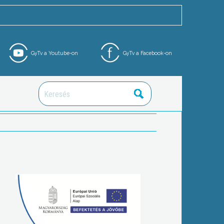
GyTv a Youtube-on
GyTv a Facebook-on