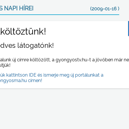
 NAPI HÍREI
(2009-01-16 )
dves látogatónk!
alunk új címre költözött, a gyongyostv.hu-t a jövőben már n
sítjük!
en
Meleg ruha, forró tea és legalább 5 perces
jük kattintson IDE és ismerje meg új portálunkat a
pihenőidő, ezeket kötelező megkapniuk a
ngyosma.hu címen!
szabadtéri munkavállalóknak munkáltatóiktól