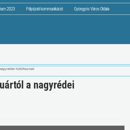
rium 2023
Pályázati kommunikáció
Gyöngyös Város Oldala
a nagyrédei hűtőháznak
ruártól a nagyrédei