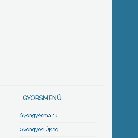
GYORSMENÜ
Gyöngyösma.hu
Gyöngyösi Újság