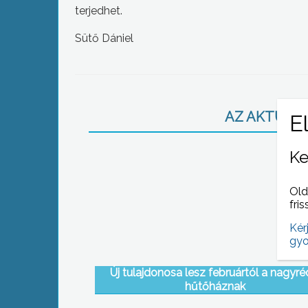
terjedhet.
Sütő Dániel
AZ AKTUÁLIS
Ke
Old
fris
Kér
gyo
Új tulajdonosa lesz februártól a nagyré
hűtőháznak