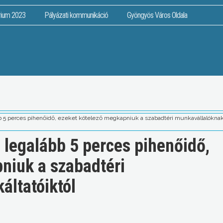
rium 2023
Pályázati kommunikáció
Gyöngyös Város Oldala
ább 5 perces pihenőidő, ezeket kötelező megkapniuk a szabadtéri munkavállalóknak
s legalább 5 perces pihenőidő,
niuk a szabadtéri
ltatóiktól