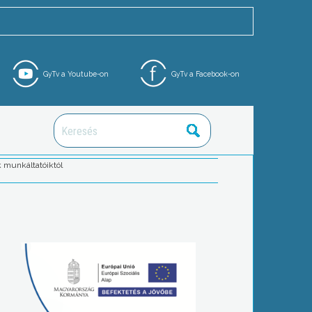
GyTv a Youtube-on
GyTv a Facebook-on
 munkáltatóiktól