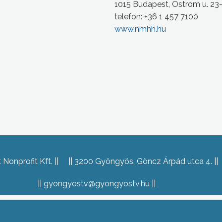
1015 Budapest, Ostrom u. 23
telefon: +36 1 457 7100
www.nmhh.hu
Nonprofit Kft.
3200 Gyöngyös, Göncz Árpád utca 4.
gyongyostv@gyongyostv.hu