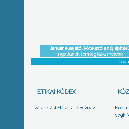
Január elsejétől kötelező az új építés
ingatlanok termogfária mérése
Tová
ETIKAI KÓDEX
KÖZ
Választási Etikai Kódex 2022
Közér
céginf