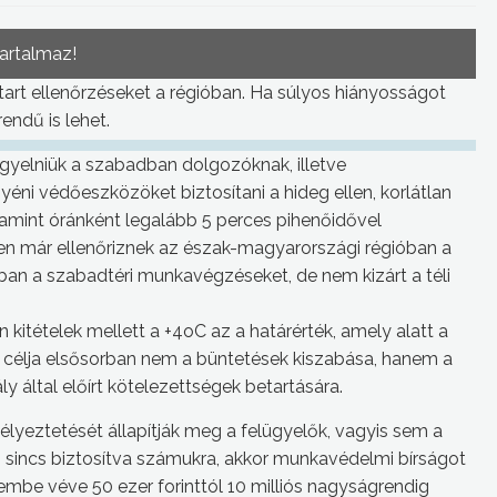
tartalmaz!
rt ellenőrzéseket a régióban. Ha súlyos hiányosságot
endű is lehet.
igyelniük a szabadban dolgozóknak, illetve
yéni védőeszközöket biztosítani a hideg ellen, korlátlan
mint óránként legalább 5 perces pihenőidővel
en már ellenőriznek az észak-magyarországi régióban a
an a szabadtéri munkavégzéseket, de nem kizárt a téli
tételek mellett a +4oC az a határérték, amely alatt a
 célja elsősorban nem a büntetések kiszabása, hanem a
 által előírt kötelezettségek betartására.
lyeztetését állapítják meg a felügyelők, vagyis sem a
dő sincs biztosítva számukra, akkor munkavédelmi bírságot
lembe véve 50 ezer forinttól 10 milliós nagyságrendig