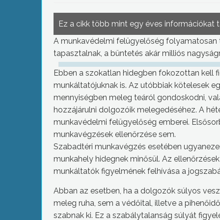
Ez a cikk több mint egy éves információkat 
A munkavédelmi felügyelőség folyamatosan ta
tapasztalnak, a büntetés akár milliós nagyságr
Ebben a szokatlan hidegben fokozottan kell f
munkáltatójuknak is. Az utóbbiak kötelesek eg
mennyiségben meleg teáról gondoskodni, vala
hozzájárulni dolgozóik melegedéséhez. A hét
munkavédelmi felügyelőség emberei. Elsősorb
munkavégzések ellenőrzése sem.
Szabadtéri munkavégzés esetében ugyanezen ki
munkahely hidegnek minősül. Az ellenőrzések
munkáltatók figyelmének felhívása a jogszabály
Abban az esetben, ha a dolgozók súlyos veszé
meleg ruha, sem a védőital, illetve a pihenői
szabnak ki. Ez a szabálytalanság súlyát figye