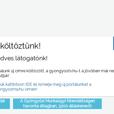
 NAPI HÍREI
(2009-01-16 )
dves látogatónk!
alunk új címre költözött, a gyongyostv.hu-t a jövőben már n
sítjük!
jük kattintson IDE és ismerje meg új portálunkat a
ngyosma.hu címen!
dei
A Gyöngyösi Munkaügyi Kirendeltségen
havonta átlagban, 3200 álláskeresőt
regisztráltak 2008-ban