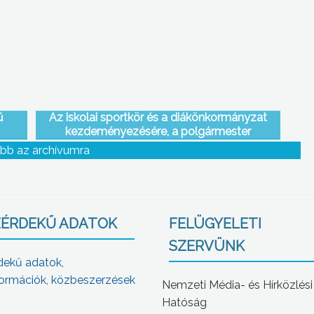
ű
Az iskolai sportkör és a diákönkormányzat
kezdeményezésére, a polgármester
támogatásával tanulhatnak síelni az abasári
bb az archívumra
gyerekek
ÉRDEKŰ ADATOK
FELÜGYELETI
SZERVÜNK
dekű adatok,
ormációk, közbeszerzések
Nemzeti Média- és Hírközlési
Hatóság