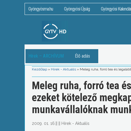
Gyöngyösma.hu
Gyöngyösi Újság
Gyöngyösi Kalendá
Hírek – ARCHÍVUM
Élő adás
Kezdőlap
»
Hírek - Aktuális
»
Meleg ruha, forró tea és legal
Meleg ruha, forró tea é
ezeket kötelező megkap
munkavállalóknak munká
2009. 01. 16.
||
||
Hírek - Aktuális