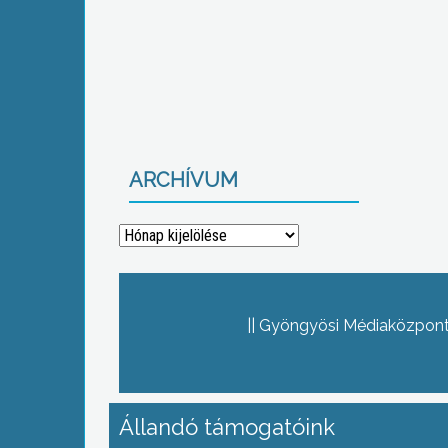
ARCHÍVUM
Archívum
Gyöngyösi Médiaközpont 
Állandó támogatóink