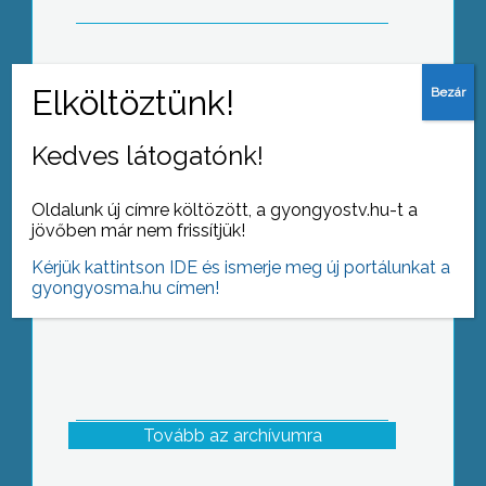
Sikeres volt a Táblavadászat Heves
Megyében, több mint 20 –an 41
Kedves látogatónk!
észrevétellel fordultak a rendőr-
főkapitányságra
Oldalunk új címre költözött, a gyongyostv.hu-t a
jövőben már nem frissítjük!
Kérjük kattintson IDE és ismerje meg új portálunkat a
gyongyosma.hu címen!
Tovább az archívumra