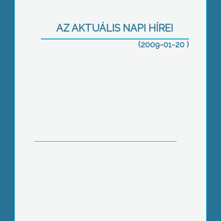
A háziorvosi rendelőkben jelentősen
megnőtt a betegforgalom
AZ AKTUÁLIS NAPI HÍREI
(2009-01-20 )
A tavalyi év gazdálkodásáról, annak
eredményeiről és nehézségeiről is
kaptak tájékoztatást Gyöngyöshalász
lakosai a falugyűlésen
242 millió forintot nyert Abasár az
Észak-kelet Magyarországi Regionális
Operatív program keretein belül a helyi
általános iskola teljes körű felújítására