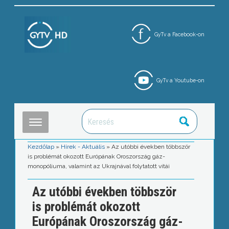
GyTv a Facebook-on
GyTv a Youtube-on
Kezdőlap
»
Hírek - Aktuális
»
Az utóbbi években többször
is problémát okozott Európának Oroszország gáz-
monopóliuma, valamint az Ukrajnával folytatott vitái
Az utóbbi években többször
is problémát okozott
Európának Oroszország gáz-