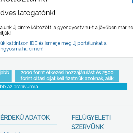
arna
Az idei szociális törvények változásairól és az
dves látogatónk!
s
„Út a munkához” programról hallhattak
előadást
alunk új címre költözött, a gyongyostv.hu-t a jövőben már n
sítjük!
jük kattintson IDE és ismerje meg új portálunkat a
ngyosma.hu címen!
újabb
2000 forint étkezési hozzájárulást és 2500
forint oltási díjat kell fizetniük azoknak, akik
kutyát szeretnének örökbefogadni a
bb az archívumra
gyepmesteri telepről
ÉRDEKŰ ADATOK
FELÜGYELETI
SZERVÜNK