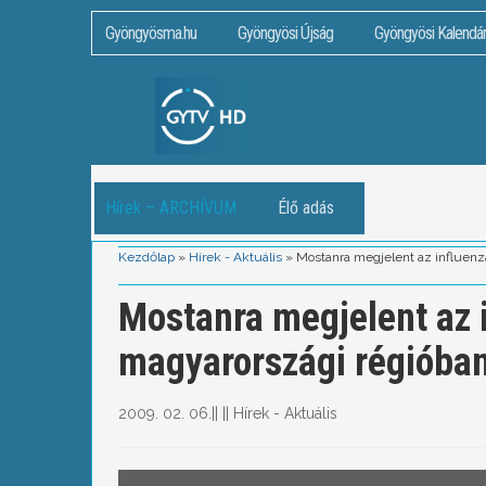
Gyöngyösma.hu
Gyöngyösi Újság
Gyöngyösi Kalendá
Hírek – ARCHÍVUM
Élő adás
Kezdőlap
»
Hírek - Aktuális
»
Mostanra megjelent az influenz
Mostanra megjelent az 
magyarországi régióba
2009. 02. 06.
||
||
Hírek - Aktuális