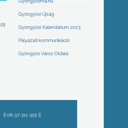
Gyöngyösma.hu
Gyöngyösi Újság
-25
Gyöngyösi Kalendárium 2023
Pályázati kommunikáció
Gyöngyös Város Oldala
06-37-311-355