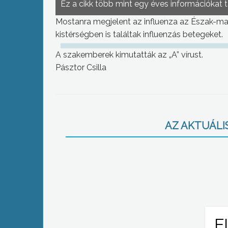
Ez a cikk több mint egy éves információkat 
Mostanra megjelent az influenza az Észak-mag
kistérségben is találtak influenzás betegeket.
A szakemberek kimutatták az „A” vírust.
Pásztor Csilla
AZ AKTUÁLIS