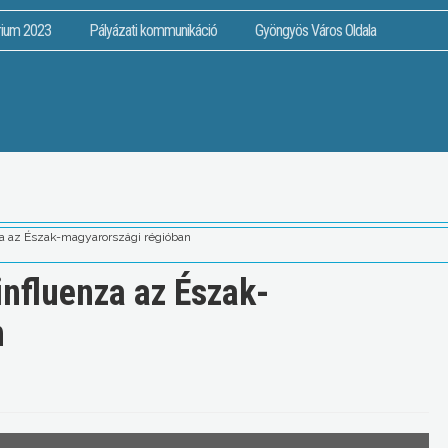
rium 2023
Pályázati kommunikáció
Gyöngyös Város Oldala
a az Észak-magyarországi régióban
influenza az Észak-
n