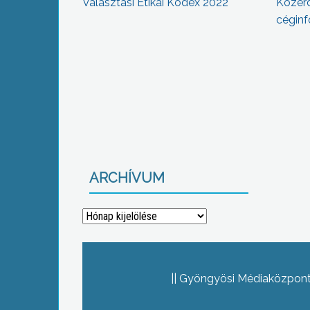
Választási Etikai Kódex 2022
Közér
céginf
ARCHÍVUM
Archívum
Gyöngyösi Médiaközpont 