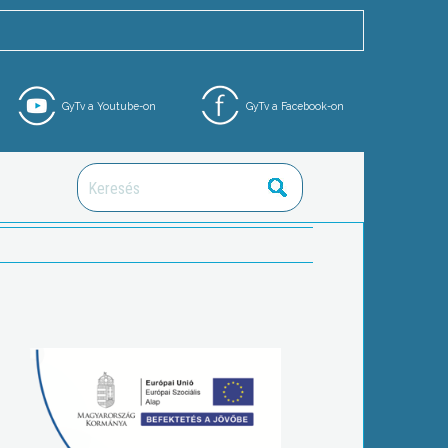
GyTv a Youtube-on
GyTv a Facebook-on