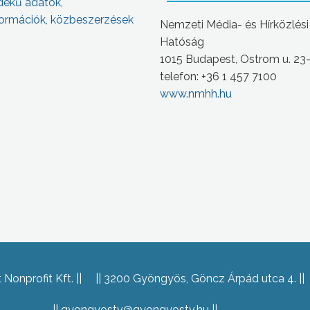
dekű adatok,
ormációk, közbeszerzések
Nemzeti Média- és Hírközlési
Hatóság
1015 Budapest, Ostrom u. 23
telefon: +36 1 457 7100
www.nmhh.hu
Nonprofit Kft.
3200 Gyöngyös, Göncz Árpád utca 4.
gyongyostv@gyongyostv.hu