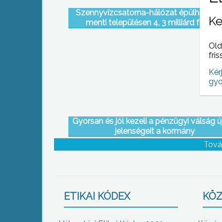
Szennyvízcsatorna-hálózat épülhet 6 t
Ke
menti településen 4, 3 milliárd forinto
beruházás keretében
Old
fris
Kér
gyo
Gyorsan és jól kezeli a pénzügyi válság 
jelenségeit a kormány
Tová
ETIKAI KÓDEX
KÖZ