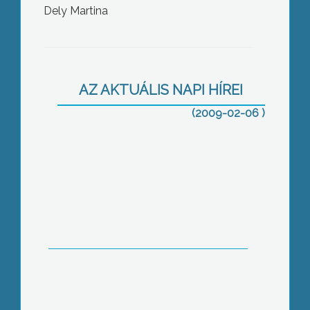
Dely Martina
Szennyvízcsatorna-hálózat épülhet 6
tarna menti településen 4, 3 milliárd
forintos beruházás keretében
AZ AKTUÁLIS NAPI HÍREI
(2009-02-06 )
Az idei szociális törvények
változásairól és az „Út a munkához”
programról hallhattak előadást
Gyorsan és jól kezeli a pénzügyi