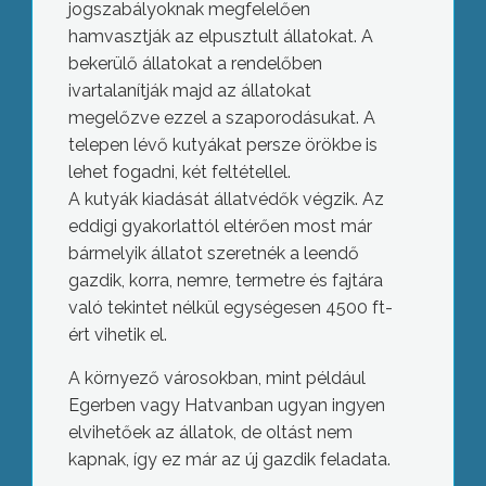
jogszabályoknak megfelelően
hamvasztják az elpusztult állatokat. A
bekerülő állatokat a rendelőben
ivartalanítják majd az állatokat
megelőzve ezzel a szaporodásukat. A
telepen lévő kutyákat persze örökbe is
lehet fogadni, két feltétellel.
A kutyák kiadását állatvédők végzik. Az
eddigi gyakorlattól eltérően most már
bármelyik állatot szeretnék a leendő
gazdik, korra, nemre, termetre és fajtára
való tekintet nélkül egységesen 4500 ft-
ért vihetik el.
A környező városokban, mint például
Egerben vagy Hatvanban ugyan ingyen
elvihetőek az állatok, de oltást nem
kapnak, így ez már az új gazdik feladata.