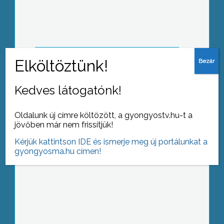
válság újabb jelenségeit a kormány
Kedves látogatónk!
Mostanra megjelent az influenza az
Észak-magyarországi régióban
Oldalunk új címre költözött, a gyongyostv.hu-t a
jövőben már nem frissítjük!
Kérjük kattintson IDE és ismerje meg új portálunkat a
gyongyosma.hu címen!