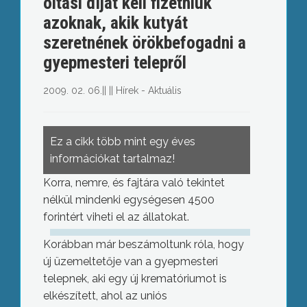
oltási díjat kell fizetniük
azoknak, akik kutyát
szeretnének örökbefogadni a
gyepmesteri telepről
2009. 02. 06.
||
||
Hírek - Aktuális
Ez a cikk több mint egy éves
információkat tartalmaz!
Korra, nemre, és fajtára való tekintet
nélkül mindenki egységesen 4500
forintért viheti el az állatokat.
Korábban már beszámoltunk róla, hogy
új üzemeltetője van a gyepmesteri
telepnek, aki egy új krematóriumot is
elkészített, ahol az uniós