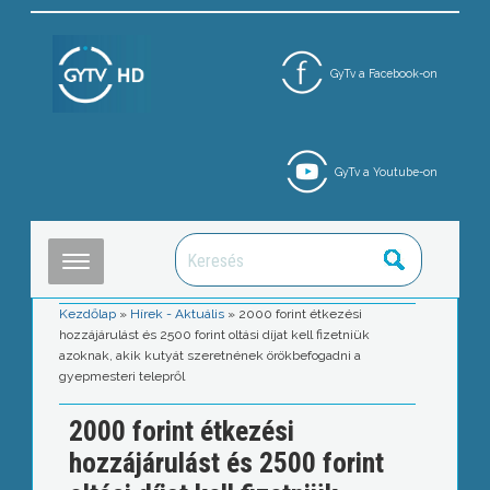
GyTv a Facebook-on
GyTv a Youtube-on
Kezdőlap
»
Hírek - Aktuális
»
2000 forint étkezési
hozzájárulást és 2500 forint oltási díjat kell fizetniük
azoknak, akik kutyát szeretnének örökbefogadni a
gyepmesteri telepről
2000 forint étkezési
hozzájárulást és 2500 forint