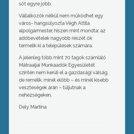
sőt egyre jobb.
Vállalkozók nélkül nem működhet egy
város- hangsúlyozta Végh Attila
alpolgármester, hiszen mint mondta: az
adóbevételek nagyobb részét ők
termelik ki a települések számára.
A jelenleg több mint 70 tagok számláló
Mátraaljai Munkaadók Egyesületét
szintén nem kerüli el a gazdasági válság,
de remélik, minél előbb – és minél kisebb
veszteségek árán – túljutnak a
nehézségeken.
Dely Martina
A Gyöngyösi kézilabdaklub tagjait és a
szurkolókat is mélyen