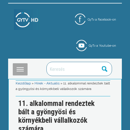
GyTv a Facebook-on
GyTv a Youtube-on
Kezdőlap
»
Hírek - Aktuális
»
11. alkalommal rendeztek bált
a gyöngyösi és környékbeli vállalkozók számára
11. alkalommal rendeztek
bált a gyöngyösi és
környékbeli vállalkozók
számára