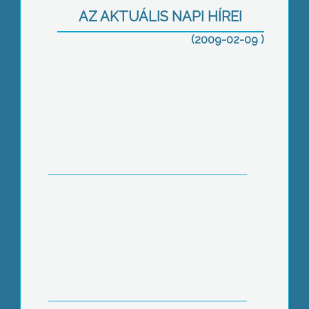
megdöbbentette a Veszprémi tragédia
AZ AKTUÁLIS NAPI HÍREI
(2009-02-09 )
A veszprémi eset szokatlanul nagy
port kavart a magyar közvéleményben
Gyöngyösön is kiemelten fontos a
közbiztonság