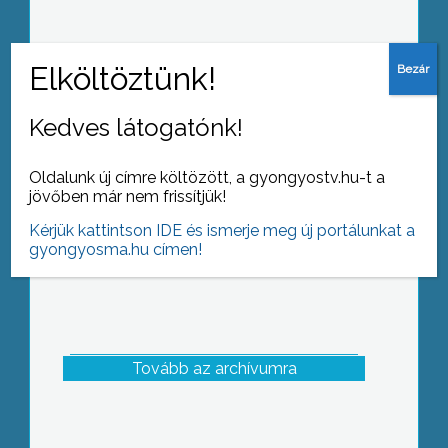
Elkerített bűnügyi helyszín és véres
pólóba bújt lányok várták a második
horror éjszakára érkezőket a
Kedves látogatónk!
gyöngyösi Cinema Bridge moziba
Oldalunk új címre költözött, a gyongyostv.hu-t a
jövőben már nem frissítjük!
Kérjük kattintson IDE és ismerje meg új portálunkat a
gyongyosma.hu címen!
Tovább az archívumra