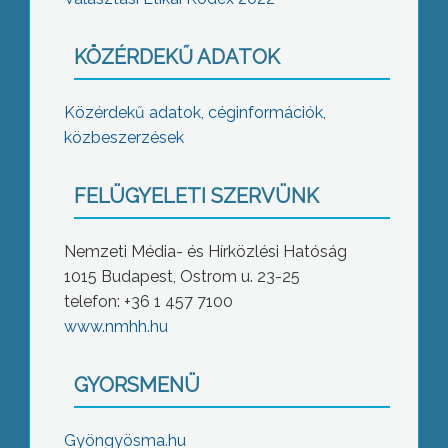
KÖZÉRDEKŰ ADATOK
Közérdekű adatok, céginformációk,
közbeszerzések
FELÜGYELETI SZERVÜNK
Nemzeti Média- és Hírközlési Hatóság
1015 Budapest, Ostrom u. 23-25
telefon: +36 1 457 7100
www.nmhh.hu
GYORSMENÜ
Gyöngyösma.hu