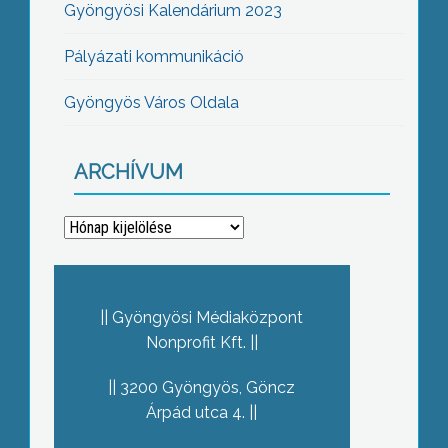
Gyöngyösi Kalendárium 2023
Pályázati kommunikáció
Gyöngyös Város Oldala
ARCHÍVUM
Archívum
Gyöngyösi Médiaközpont
Nonprofit Kft.
3200 Gyöngyös, Göncz
Árpád utca 4.