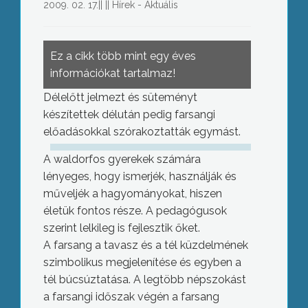
2009. 02. 17.
||
||
Hírek - Aktuális
Ez a cikk több mint egy éves
információkat tartalmaz!
Délelőtt jelmezt és süteményt
készítettek délután pedig farsangi
előadásokkal szórakoztatták egymást.
A waldorfos gyerekek számára
lényeges, hogy ismerjék, használják és
műveljék a hagyományokat, hiszen
életük fontos része. A pedagógusok
szerint lelkileg is fejlesztik őket.
A farsang a tavasz és a tél küzdelmének
szimbolikus megjelenítése és egyben a
tél búcsúztatása. A legtöbb népszokást
a farsangi időszak végén a farsang