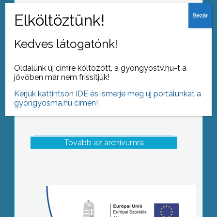
Lezárult az Észak-magyarországi
Régióban élő erdészek és vadászok
bor, pálinka és vadétel főzőversenye
Kedves látogatónk!
Oldalunk új címre költözött, a gyongyostv.hu-t a
jövőben már nem frissítjük!
Kérjük kattintson IDE és ismerje meg új portálunkat a
gyongyosma.hu címen!
Tovább az archívumra