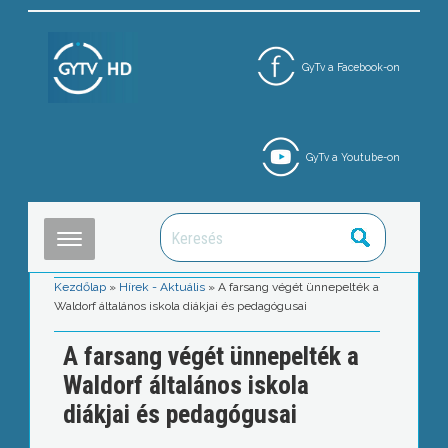
GyTv a Facebook-on
GyTv a Youtube-on
Kezdőlap
»
Hírek - Aktuális
»
A farsang végét ünnepelték a
Waldorf általános iskola diákjai és pedagógusai
A farsang végét ünnepelték a
Waldorf általános iskola
diákjai és pedagógusai