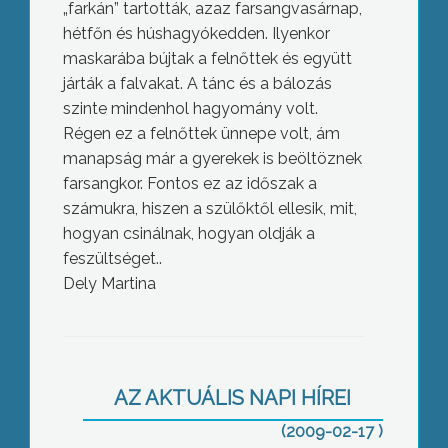
„farkán” tartották, azaz farsangvasárnap,
hétfőn és húshagyókedden. Ilyenkor
maskarába bújtak a felnőttek és együtt
járták a falvakat. A tánc és a bálozás
szinte mindenhol hagyomány volt.
Régen ez a felnőttek ünnepe volt, ám
manapság már a gyerekek is beöltöznek
farsangkor. Fontos ez az időszak a
számukra, hiszen a szülőktől ellesik, mit,
hogyan csinálnak, hogyan oldják a
feszültséget..
Dely Martina
Számos fennakadást okozott a
tegnap késő délután óta tartó havazás
AZ AKTUÁLIS NAPI HÍREI
megyénkben
(2009-02-17 )