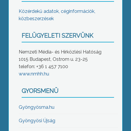
Közérdekű adatok, céginformációk,
közbeszerzések
FELÜGYELETI SZERVÜNK
Nemzeti Média- és Hírközlési Hatóság
1015 Budapest, Ostrom u. 23-25
telefon: +36 1 457 7100
www.nmhh.hu
GYORSMENÜ
Gyöngyösma.hu
Gyöngyösi Újság