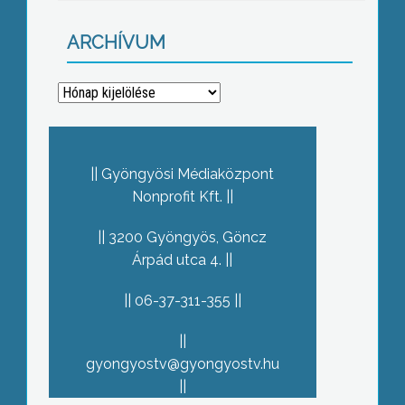
ARCHÍVUM
Archívum
Gyöngyösi Médiaközpont
Nonprofit Kft.
3200 Gyöngyös, Göncz
Árpád utca 4.
06-37-311-355
gyongyostv@gyongyostv.hu