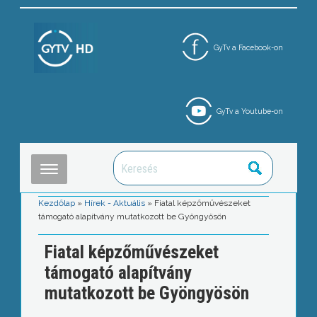
GyTv a Facebook-on
GyTv a Youtube-on
Kezdőlap
»
Hírek - Aktuális
»
Fiatal képzőművészeket
támogató alapítvány mutatkozott be Gyöngyösön
Fiatal képzőművészeket
támogató alapítvány
mutatkozott be Gyöngyösön