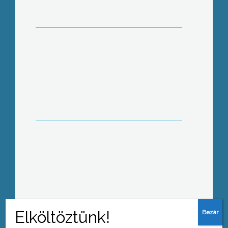
képviselők
Még egy hétig tart az idei
vadászszezon
„Tiszta fej – tiszta tüdő” címmel
dohányzásellenes vándorkiállítást
rendeznek a térség középiskoláiban