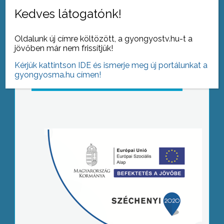
Kedves látogatónk!
Oldalunk új címre költözött, a gyongyostv.hu-t a
jövőben már nem frissítjük!
Kérjük kattintson IDE és ismerje meg új portálunkat a
gyongyosma.hu címen!
Tovább az archívumra