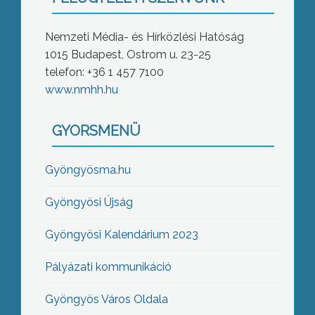
Nemzeti Média- és Hírközlési Hatóság
1015 Budapest, Ostrom u. 23-25
telefon: +36 1 457 7100
www.nmhh.hu
GYORSMENÜ
Gyöngyösma.hu
Gyöngyösi Újság
Gyöngyösi Kalendárium 2023
Pályázati kommunikáció
Gyöngyös Város Oldala