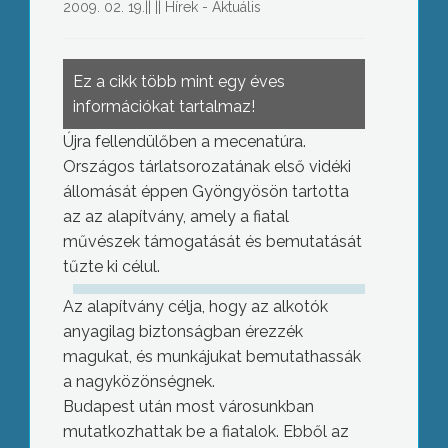
2009. 02. 19.
||
||
Hírek - Aktuális
Ez a cikk több mint egy éves
információkat tartalmaz!
Újra fellendülőben a mecenatúra.
Országos tárlatsorozatának első vidéki
állomását éppen Gyöngyösön tartotta
az az alapítvány, amely a fiatal
művészek támogatását és bemutatását
tűzte ki célul.
Az alapítvány célja, hogy az alkotók
anyagilag biztonságban érezzék
magukat, és munkájukat bemutathassák
a nagyközönségnek.
Budapest után most városunkban
mutatkozhattak be a fiatalok. Ebből az