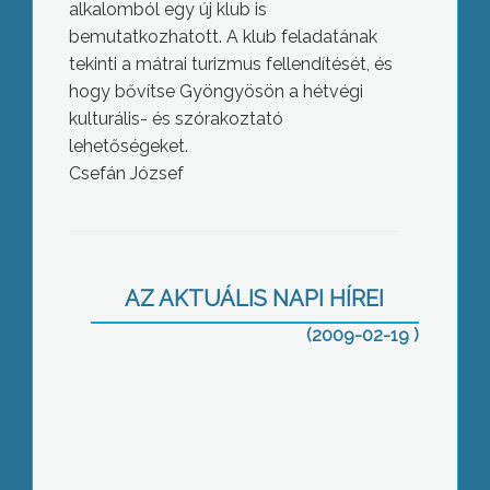
alkalomból egy új klub is
bemutatkozhatott. A klub feladatának
tekinti a mátrai turizmus fellendítését, és
hogy bővítse Gyöngyösön a hétvégi
kulturális- és szórakoztató
lehetőségeket.
Csefán József
Módosítanák a napi standolásról szóló
törvényt, így csak havonta kellene
AZ AKTUÁLIS NAPI HÍREI
elvégezniük a vendéglátósoknak ezt a
feladatot
(2009-02-19 )
A Hospinvest anyagi helyzetét firtató
levelezésről is vitáztak a gyöngyösi