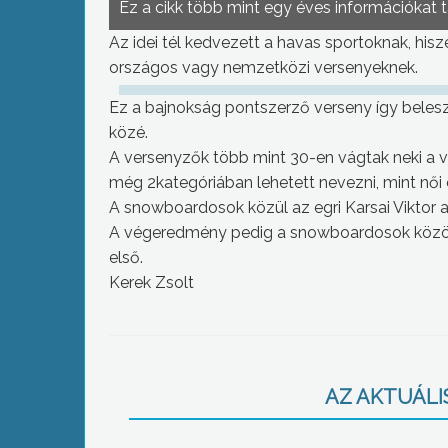
Ez a cikk több mint egy éves információkat 
Az idei tél kedvezett a havas sportoknak, his
országos vagy nemzetközi versenyeknek.
Ez a bajnokság pontszerző verseny így bele
közé.
A versenyzők több mint 30-en vágtak neki a v
még 2kategóriában lehetett nevezni, mint női é
A snowboardosok közül az egri Karsai Viktor 
A végeredmény pedig a snowboardosok között 
első.
Kerek Zsolt
AZ AKTUÁLIS