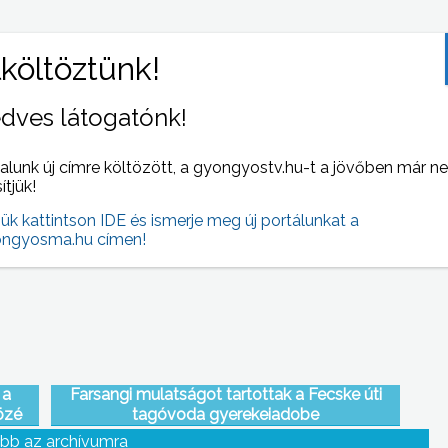
dves látogatónk!
alunk új címre költözött, a gyongyostv.hu-t a jövőben már n
ség
Három lakásba is betört két férfi a Ringsted úti
sítjük!
ni,
lakótelepen az elmúlt napokban
jük kattintson IDE és ismerje meg új portálunkat a
ngyosma.hu címen!
 a
Farsangi mulatságot tartottak a Fecske úti
özé
tagóvoda gyerekeiadobe
bb az archívumra