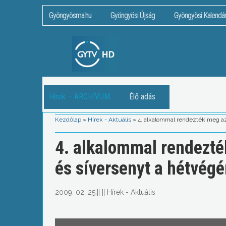
Gyöngyösma.hu
Gyöngyösi Újság
Gyöngyösi Kalendá
Hírek – ARCHÍVUM
Élő adás
Kezdőlap
»
Hírek - Aktuális
»
4. alkalommal rendezték meg a
4. alkalommal rendezt
és síversenyt a hétvég
2009. 02. 25.
||
||
Hírek - Aktuális