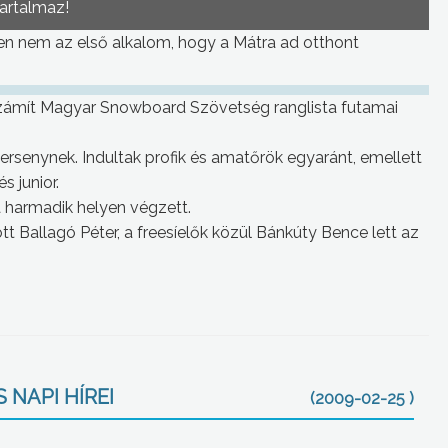
tartalmaz!
zen nem az első alkalom, hogy a Mátra ad otthont
számít Magyar Snowboard Szövetség ranglista futamai
ersenynek. Indultak profik és amatőrök egyaránt, emellett
s junior.
a harmadik helyen végzett.
Ballagó Péter, a freesíelők közül Bánkúty Bence lett az
 NAPI HÍREI
(2009-02-25 )