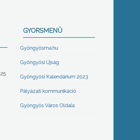
GYORSMENÜ
Gyöngyösma.hu
Gyöngyösi Újság
-25
Gyöngyösi Kalendárium 2023
Pályázati kommunikáció
Gyöngyös Város Oldala