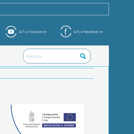
GyTv a Youtube-on
GyTv a Facebook-on