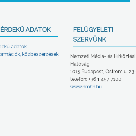
ÉRDEKŰ ADATOK
FELÜGYELETI
SZERVÜNK
dekű adatok,
ormációk, közbeszerzések
Nemzeti Média- és Hírközlési
Hatóság
1015 Budapest, Ostrom u. 23
telefon: +36 1 457 7100
www.nmhh.hu