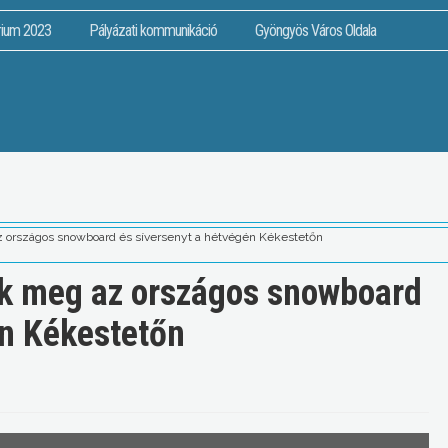
rium 2023
Pályázati kommunikáció
Gyöngyös Város Oldala
z országos snowboard és síversenyt a hétvégén Kékestetőn
ék meg az országos snowboard
én Kékestetőn