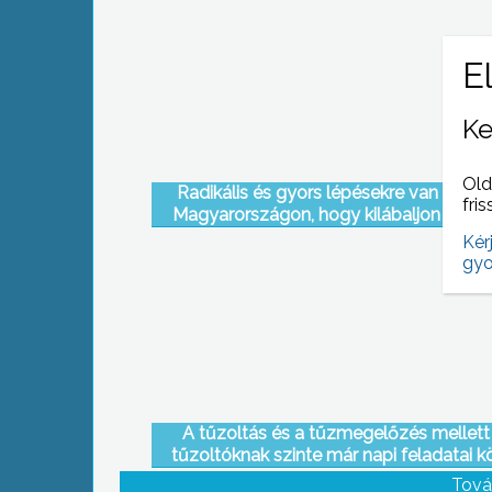
Ke
Old
Radikális és gyors lépésekre van szük
fris
Magyarországon, hogy kilábaljon mosta
kritikus állapotából.
Kér
gyo
A tűzoltás és a tűzmegelőzés mellett
tűzoltóknak szinte már napi feladatai k
tartozik a műszakimentés is
Tová