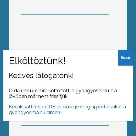
Für Lajos szerint a Magyar Gárdára
szükség van, hiába tiltották be
Kedves látogatónk!
Oldalunk új címre költözött, a gyongyostv.hu-t a
Immár negyedszer rendezte meg a
jövőben már nem frissítjük!
Torkos Csütörtököt a Magyar
Turizmus Zrt.
Kérjük kattintson IDE és ismerje meg új portálunkat a
gyongyosma.hu címen!