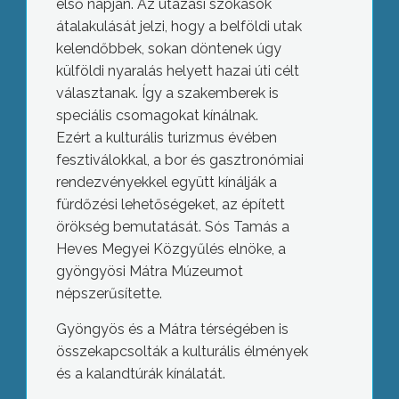
első napján. Az utazási szokások
átalakulását jelzi, hogy a belföldi utak
kelendőbbek, sokan döntenek úgy
külföldi nyaralás helyett hazai úti célt
választanak. Így a szakemberek is
speciális csomagokat kínálnak.
Ezért a kulturális turizmus évében
fesztiválokkal, a bor és gasztronómiai
rendezvényekkel együtt kínálják a
fürdőzési lehetőségeket, az épített
örökség bemutatását. Sós Tamás a
Heves Megyei Közgyűlés elnöke, a
gyöngyösi Mátra Múzeumot
népszerűsítette.
Gyöngyös és a Mátra térségében is
összekapcsolták a kulturális élmények
és a kalandtúrák kínálatát.