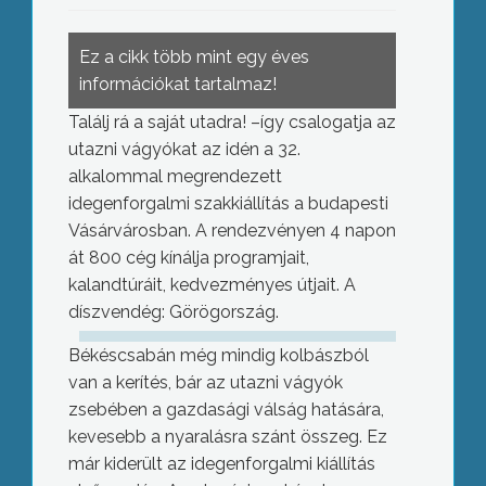
Ez a cikk több mint egy éves
információkat tartalmaz!
Találj rá a saját utadra! –így csalogatja az
utazni vágyókat az idén a 32.
alkalommal megrendezett
idegenforgalmi szakkiállítás a budapesti
Vásárvárosban. A rendezvényen 4 napon
át 800 cég kínálja programjait,
kalandtúráit, kedvezményes útjait. A
díszvendég: Görögország.
Békéscsabán még mindig kolbászból
van a kerítés, bár az utazni vágyók
zsebében a gazdasági válság hatására,
kevesebb a nyaralásra szánt összeg. Ez
már kiderült az idegenforgalmi kiállítás