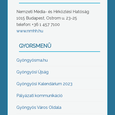
Nemzeti Média- és Hírközlési Hatóság
1015 Budapest, Ostrom u. 23-25
telefon: +36 1 457 7100
www.nmhh.hu
GYORSMENÜ
Gyöngyösma.hu
Gyöngyösi Újság
Gyöngyösi Kalendárium 2023
Pályázati kommunikáció
Gyöngyös Város Oldala