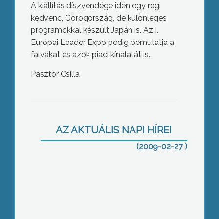
A kiállítás díszvendége idén egy régi
kedvenc, Görögország, de különleges
programokkal készült Japán is. Az I.
Európai Leader Expo pedig bemutatja a
falvakat és azok piaci kínálatát is.
Pásztor Csilla
Együttműködési megállapodást
kötött a Heves megyei Kereskedelmi
és Iparkamara elnöke az „Együtt
AZ AKTUÁLIS NAPI HÍREI
Gyöngyösért” Roma – Magyar
Egyesület vezetőjével
(2009-02-27 )
Gyöngyösön a csaknem 10.000
nyugdíjasból, mindössze 10
százalékuk veszi igénybe a város által
nyújtott szociális támogatásokat