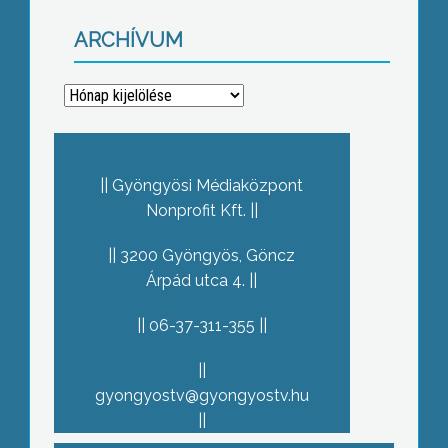
ARCHÍVUM
Archívum
Gyöngyösi Médiaközpont
Nonprofit Kft.
3200 Gyöngyös, Göncz
Árpád utca 4.
06-37-311-355
gyongyostv@gyongyostv.hu