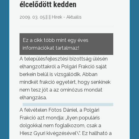
élcelődött kedden
2009. 03. 05.
||
||
Hírek - Aktuális
Ez a cikk több mint egy éves
információkat tartalmaz!
A településfejlesztési bizottság ülésén
elhangzottakról a Polgári Frakció saját
berkein belül is vizsgálódik. Abban
mindkét frakció egyetért, hogy senkinek
nem tesz jót a az ominózus mondat
elhangzása.
A felvételen Fótos Dániel, a Polgári
Frakció azt mondja: „ilyen populáris
dolgokkal nem foglalkozom, csak a
Hiesz Gyuri kivégzésével\”. Ez hallható a