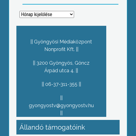
Archívum
Gyöngyösi Médiaközpont
Nonprofit Kft.
3200 Gyöngyös, Göncz
Árpád utca 4.
06-37-311-355
gyongyostv@gyongyostv.hu
Állandó támogatóink