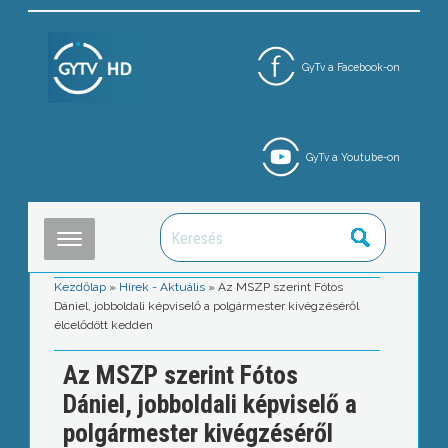
GyTv a Facebook-on
GyTv a Youtube-on
Kezdőlap
»
Hírek - Aktuális
»
Az MSZP szerint Fótos
Dániel, jobboldali képviselő a polgármester kivégzéséről
élcelődött kedden
Az MSZP szerint Fótos
Dániel, jobboldali képviselő a
polgármester kivégzéséről