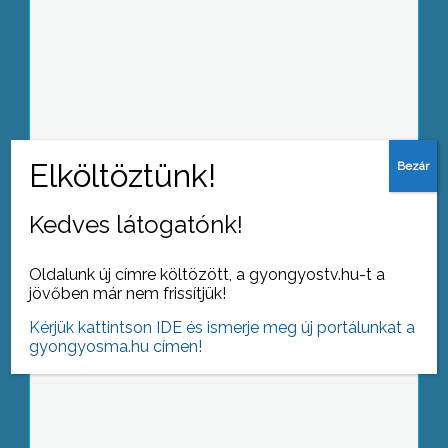
Itt a helyünk!- ez a témája az
Országos Projektvetélkedőnek, amely
házi fordulóját a József Attila
Szakközépiskolában rendezték meg
Kedves látogatónk!
Kihirdették a 20. alkalommal
Oldalunk új címre költözött, a gyongyostv.hu-t a
megrendezték országos Zrínyi Ilona
jövőben már nem frissítjük!
matematika verseny eredményeit
Kérjük kattintson IDE és ismerje meg új portálunkat a
gyongyosma.hu címen!