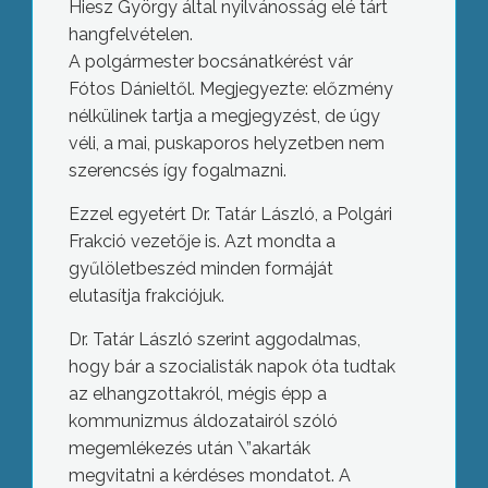
Hiesz György által nyilvánosság elé tárt
hangfelvételen.
A polgármester bocsánatkérést vár
Fótos Dánieltől. Megjegyezte: előzmény
nélkülinek tartja a megjegyzést, de úgy
véli, a mai, puskaporos helyzetben nem
szerencsés így fogalmazni.
Ezzel egyetért Dr. Tatár László, a Polgári
Frakció vezetője is. Azt mondta a
gyűlöletbeszéd minden formáját
elutasítja frakciójuk.
Dr. Tatár László szerint aggodalmas,
hogy bár a szocialisták napok óta tudtak
az elhangzottakról, mégis épp a
kommunizmus áldozatairól szóló
megemlékezés után \”akarták
megvitatni a kérdéses mondatot. A