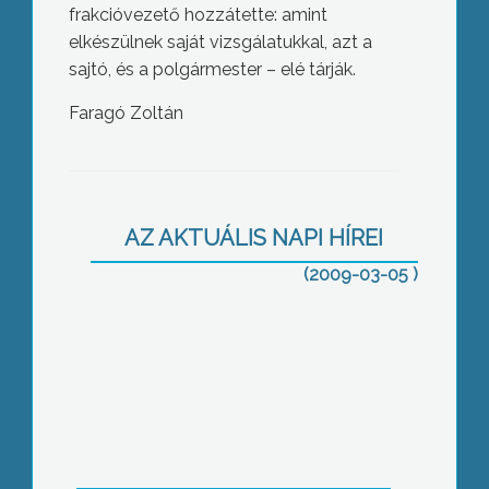
frakcióvezető hozzátette: amint
elkészülnek saját vizsgálatukkal, azt a
sajtó, és a polgármester – elé tárják.
Faragó Zoltán
Elfogadták Gyöngyös költségvetését
AZ AKTUÁLIS NAPI HÍREI
(2009-03-05 )
A Gyöngyösi Kistérségi Társulás
februári tanácsülésén elfogadták a
társulás 2009.évi költségvetését, és
együttműködési megállapodásokat
támogattak