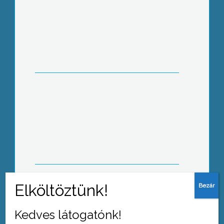
Itt a helyünk!- ez a témája az
Országos Projektvetélkedőnek, amely
házi fordulóját a József Attila
Szakközépiskolában rendezték meg
Kihirdették a 20. alkalommal
megrendezték országos Zrínyi Ilona
matematika verseny eredményeit
Kedves látogatónk!