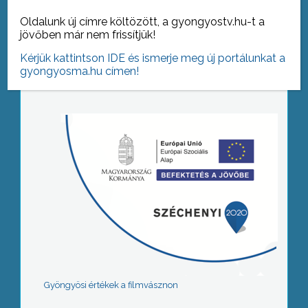
Oldalunk új címre költözött, a gyongyostv.hu-t a
jövőben már nem frissítjük!
Tovább az archívumra
Kérjük kattintson IDE és ismerje meg új portálunkat a
gyongyosma.hu címen!
Gyöngyösi értékek a filmvásznon