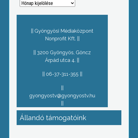
Archívum
Gyöngyösi Médiaközpont
Nonprofit Kft.
3200 Gyöngyös, Göncz
Árpád utca 4.
06-37-311-355
gyongyostv@gyongyostv.hu
Állandó támogatóink