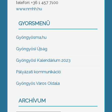
telefon: +36 1 457 7100
www.nmhh.hu
GYORSMENÜ
Gyöngyösma.hu
Gyöngyösi Újság
Gyöngyösi Kalendárium 2023
Pályázati kommunikáció
Gyöngyös Város Oldala
ARCHÍVUM