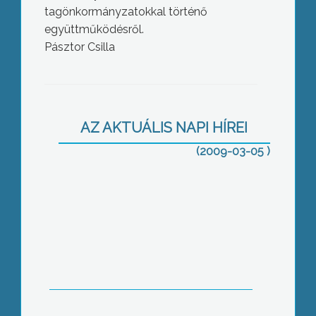
tagönkormányzatokkal történő
együttműködésről.
Pásztor Csilla
Elfogadták Gyöngyös költségvetését
AZ AKTUÁLIS NAPI HÍREI
(2009-03-05 )
Az MSZP szerint Fótos Dániel,
jobboldali képviselő a polgármester
kivégzéséről élcelődött kedden