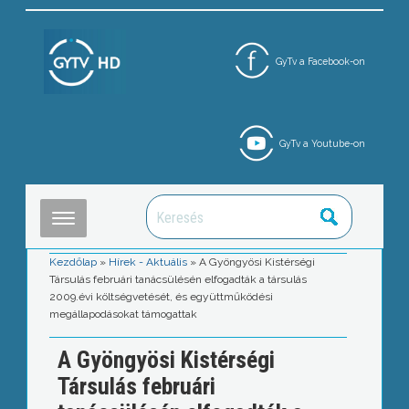
GyTv a Facebook-on
GyTv a Youtube-on
Kezdőlap
»
Hírek - Aktuális
»
A Gyöngyösi Kistérségi
Társulás februári tanácsülésén elfogadták a társulás
2009.évi költségvetését, és együttműködési
megállapodásokat támogattak
A Gyöngyösi Kistérségi
Társulás februári