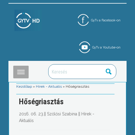
GyTv a Facebook-on
GyTv a Youtube-on
Kezdőlap
»
Hírek - Aktuális
»
Hőségriasztás
Hőségriasztás
2016. 06. 23.
||
Szőlősi Szabina
||
Hírek -
Aktuális