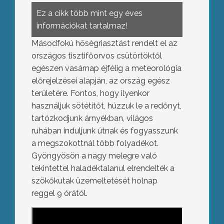
Ez a cikk több mint egy éves
információkat tartalmaz!
Másodfokú hőségriasztást rendelt el az
országos tisztifőorvos csütörtöktől
egészen vasárnap éjfélig a meteorológia
előrejelzései alapján, az ország egész
területére. Fontos, hogy ilyenkor
használjuk sötétítőt, húzzuk le a redőnyt,
tartózkodjunk árnyékban, világos
ruhában induljunk útnak és fogyasszunk
a megszokottnál több folyadékot.
Gyöngyösön a nagy melegre való
tekintettel haladéktalanul elrendelték a
szökőkutak üzemeltetését holnap
reggel 9 órától.