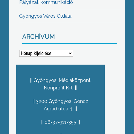
Pályázati kommunikáció
Gyöngyös Város Oldala
ARCHÍVUM
Archívum
Gyöngyösi Médiaközpont
Nonprofit Kft.
3200 Gyöngyös, Göncz
Árpád utca 4.
06-37-311-355