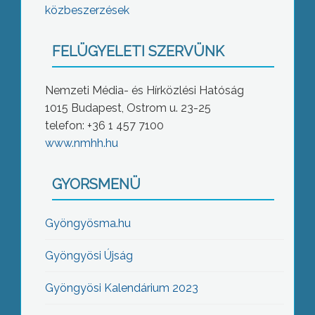
közbeszerzések
FELÜGYELETI SZERVÜNK
Nemzeti Média- és Hírközlési Hatóság
1015 Budapest, Ostrom u. 23-25
telefon: +36 1 457 7100
www.nmhh.hu
GYORSMENÜ
Gyöngyösma.hu
Gyöngyösi Újság
Gyöngyösi Kalendárium 2023