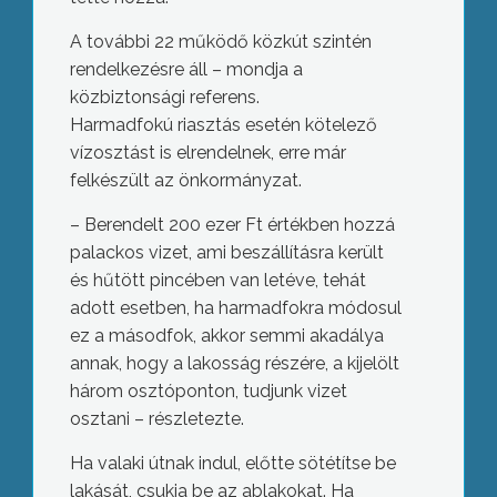
A további 22 működő közkút szintén
rendelkezésre áll – mondja a
közbiztonsági referens.
Harmadfokú riasztás esetén kötelező
vízosztást is elrendelnek, erre már
felkészült az önkormányzat.
– Berendelt 200 ezer Ft értékben hozzá
palackos vizet, ami beszállításra került
és hűtött pincében van letéve, tehát
adott esetben, ha harmadfokra módosul
ez a másodfok, akkor semmi akadálya
annak, hogy a lakosság részére, a kijelölt
három osztóponton, tudjunk vizet
osztani – részletezte.
Ha valaki útnak indul, előtte sötétítse be
lakását, csukja be az ablakokat. Ha