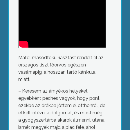
Mától másodfokú riasztást rendelt el az
országos tisztifőorvos egészen
vasárnapig, a hosszan tartó kánikula
miatt.
– Keresem az árnyékos helyeket,
egyébként peches vagyok, hogy pont
ezekbe az órákba jöttem el otthonról, de
el kell intézni a dolgomat, és most még
a gyógyszertárba akarok átmenni, utána
ismét megyek majd a piac felé, ahol