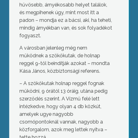
hűvösebb, árnyékosabb helyet találok,
és megpihenek úgy, mint most itt a
padon – mondja ez a bácsi, aki, ha teheti,
mindig árnyékban van, és sok folyadékot
fogyaszt.
A városban jelenleg még nem
működnek a szökőkutak, de holnap
reggel 9-től beindítják azokat – mondta
Kása János, közbiztonsági referens.
– A szökőkutak holnap reggel fognak
működni, 9 órától 13 óráig, utána pedig
szerződés szerint. A Vízmű felé lett
intézkedve, hogy olyan 4 db közkút,
amelyek ugye nagyobb
csomópontoknál vannak, nagyobb a
közforgalom, azok meg lettek nyitva –
tette hozzá.