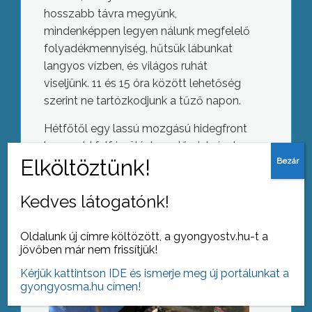
hosszabb távra megyünk,
mindenképpen legyen nálunk megfelelő
folyadékmennyiség, hűtsük lábunkat
langyos vízben, és világos ruhát
viseljünk. 11 és 15 óra között lehetőség
szerint ne tartózkodjunk a tűző napon.
Hétfőtől egy lassú mozgású hidegfront
hoz majd felfrissülést az előrejelzések
Szemétre gyűlnek
szerint.
Kedves látogatónk!
Oldalunk új címre költözött, a gyongyostv.hu-t a
AZ AKTUÁLIS NAPI HÍREI
jövőben már nem frissítjük!
(2016-06-23 )
Kérjük kattintson IDE és ismerje meg új portálunkat a
Hurrá, nyaralunk!
gyongyosma.hu címen!