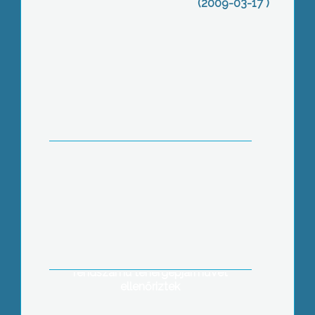
(2009-03-17 )
Nem kap támogatást az OEP-től a
mátraderecskei Mofetta
Heves megye területén a rendőrök a
legutóbbi Tispol ellenőrzések során
csaknem 500 belföldi és 50 külföldi
rendszámú tehergépjárművet
ellenőriztek