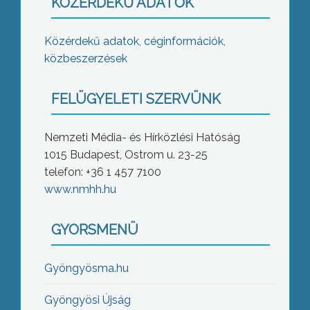
KÖZÉRDEKŰ ADATOK
Közérdekű adatok, céginformációk,
közbeszerzések
FELÜGYELETI SZERVÜNK
Nemzeti Média- és Hírközlési Hatóság
1015 Budapest, Ostrom u. 23-25
telefon: +36 1 457 7100
www.nmhh.hu
GYORSMENÜ
Gyöngyösma.hu
Gyöngyösi Újság