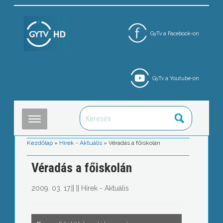
GyTv a Facebook-on
GyTv a Youtube-on
Kezdőlap
»
Hírek - Aktuális
»
Véradás a főiskolán
Véradás a főiskolán
2009. 03. 17.
||
||
Hírek - Aktuális