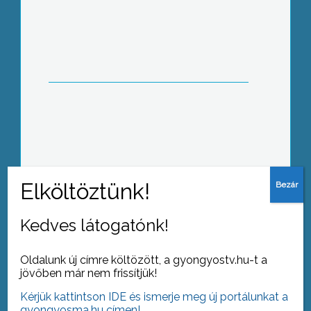
Világhálóra kerültek Gyöngyös és a
Mátra nevezetességei
Tovább az archívumra
Kedves látogatónk!
Oldalunk új címre költözött, a gyongyostv.hu-t a
jövőben már nem frissítjük!
Kérjük kattintson IDE és ismerje meg új portálunkat a
gyongyosma.hu címen!