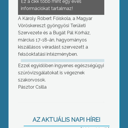
Ez a cikk több mint egy éves
információkat tartalmaz!
A Károly Róbert Főiskola, a Magyar
Vöröskereszt gyöngyösi Területi
Szervezete és a Bugát Pál Kórház,
március 17-18-án, hagyományos
kiszállásos véradást szervezett a
felsőoktatási intézményben.
Ezzel egyidőben ingyenes egészségügyi
szűrővizsgálatokat is végeznek
szakorvosok.
Pásztor Csilla
Nem kedvez az időjárás a
AZ AKTUÁLIS NAPI HÍREI
mezőgazdaságnak