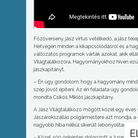
Főzőverseny, jász virtus vetélkedő, a jász te
Hétvégén minden a kikapcsolódásról és a hag
változatos programok várták azokat, akik ell
Világtalálkozóra. Hagyományokhoz híven ezútta
jászkapitányt.
– Én úgy gondolom, hogy a hagyomány minden
szép jövőt építeni. Az én feladata úgy gondo
mondta Csikós Miklós jászkapitány.
A Jász Világtalálkozó mögött közel egy éves 
Jászárokszállás polgármestere azt mondja, a
nagyobb hiba nélkül sikerült lebonyolítani a 
– Közel 400 önkéntes dolgozott a 3 nap alatt