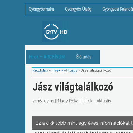
Gyöngyösma.hu
Gyöngyösi Újság
Gyöngyösi Kalendá
Hírek – ARCHÍVUM
Élő adás
Kezdőlap
»
Hírek - Aktuális
»
Jász világtalálkozó
Jász világtalálkozó
2016. 07. 11.
||
Nagy Réka
||
Hírek - Aktuális
Ez a cikk több mint egy éves információkat 