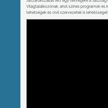
Jászárokszállás lett egy hétvégére a Jászság 
Világtalálkozónak, ahol színes programok és k
tehetségek és civil szervezetek is lehetősége