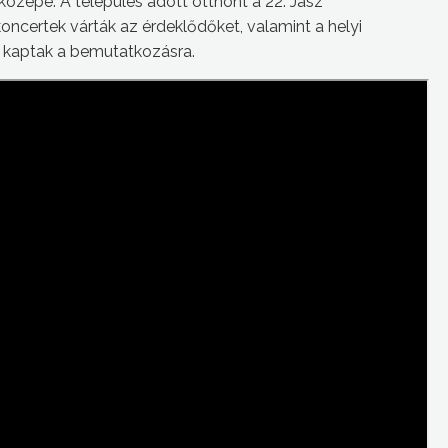
közepe. A település adott otthont a 22. Jász
oncertek várták az érdeklődőket, valamint a helyi
t kaptak a bemutatkozásra.