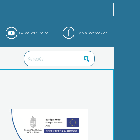
GyTv a Youtube-on
GyTv a Facebook-on