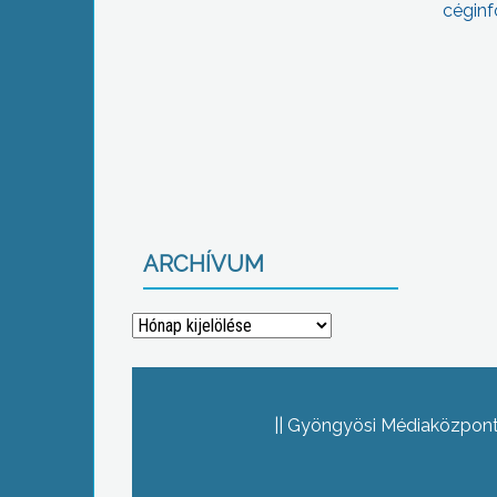
céginf
ARCHÍVUM
Archívum
Gyöngyösi Médiaközpont 