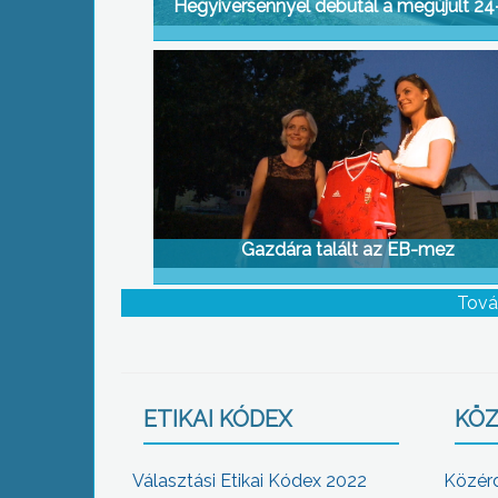
Hegyiversennyel debütál a megújult 24
Gazdára talált az EB-mez
Tová
ETIKAI KÓDEX
KÖZ
Választási Etikai Kódex 2022
Közér