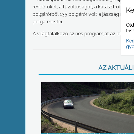
rendőröket, a tűzoltóságot, a katasztrófavédel
Ke
polgárőrből 135 polgárőr volt a jászság minden
polgármester.
Old
fris
A világtalálkozó színes programját az idén 20
Kér
gyo
AZ AKTUÁLIS