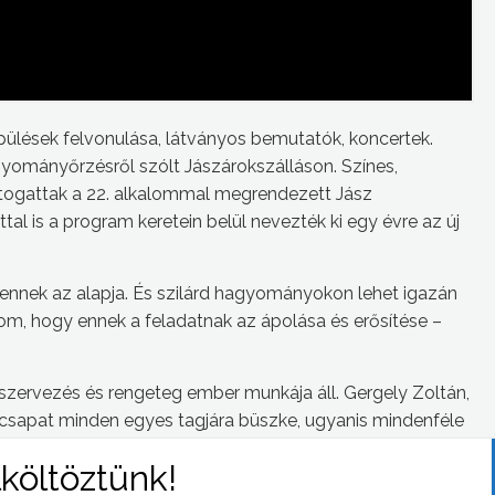
lepülések felvonulása, látványos bemutatók, koncertek.
yományőrzésről szólt Jászárokszálláson. Színes,
átogattak a 22. alkalommal megrendezett Jász
l is a program keretein belül nevezték ki egy évre az új
nek az alapja. És szilárd hagyományokon lehet igazán
lom, hogy ennek a feladatnak az ápolása és erősítése –
szervezés és rengeteg ember munkája áll. Gergely Zoltán,
 csapat minden egyes tagjára büszke, ugyanis mindenféle
jászok legnagyobb rendezvényét.
 és még ehhez hozzá kell tenni a hivatásosokat, a