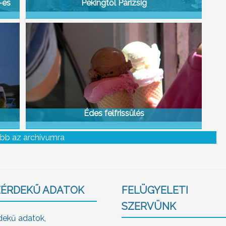
-es
Pekingtől Párizsig
Édes felfrissülés
bb az archívumra
ÉRDEKŰ ADATOK
FELÜGYELETI
SZERVÜNK
dekű adatok,