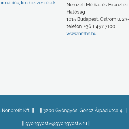
ormációk, közbeszerzések
Nemzeti Média- és Hírközlési
Hatóság
1015 Budapest, Ostrom u. 23
telefon: +36 1 457 7100
www.nmhh.hu
Nonprofit Kft.
3200 Gyöngyös, Göncz Árpád utca 4.
gyongyostv@gyongyostv.hu