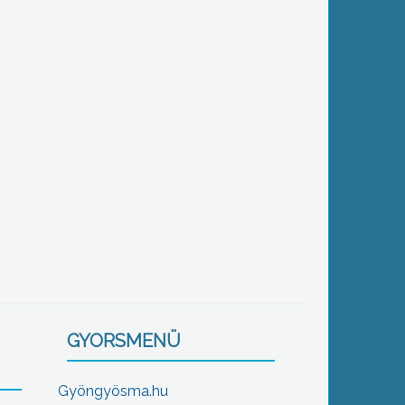
GYORSMENÜ
Gyöngyösma.hu