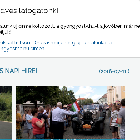
emtől azokat, akik felügyelőként itt voltak. Csak
dves látogatónk!
 településéről jöttek – sorolta Gergely Zoltán
alunk új címre költözött, a gyongyostv.hu-t a jövőben már n
sítjük!
 éves Hooligans zenekar zárta.
jük kattintson IDE és ismerje meg új portálunkat a
ngyosma.hu címen!
 NAPI HÍREI
(2016-07-11 )