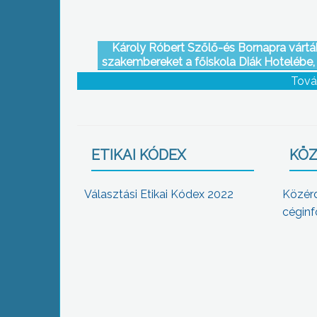
Károly Róbert Szőlő-és Bornapra vártá
szakembereket a főiskola Diák Hotelébe,
a megújult borpiaci reform másik szakas
Tová
végrehajtásáról tanácskoztak
ETIKAI KÓDEX
KÖZ
Választási Etikai Kódex 2022
Közér
céginf