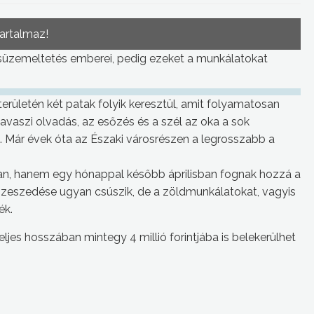
tartalmaz!
osüzemeltetés emberei, pedig ezeket a munkálatokat
ületén két patak folyik keresztül, amit folyamatosan
 tavaszi olvadás, az esőzés és a szél az oka a sok
s. Már évek óta az Északi városrészen a legrosszabb a
an, hanem egy hónappal később áprilisban fognak hozzá a
szeszedése ugyan csúszik, de a zöldmunkálatokat, vagyis
ék.
eljes hosszában mintegy 4 millió forintjába is belekerülhet