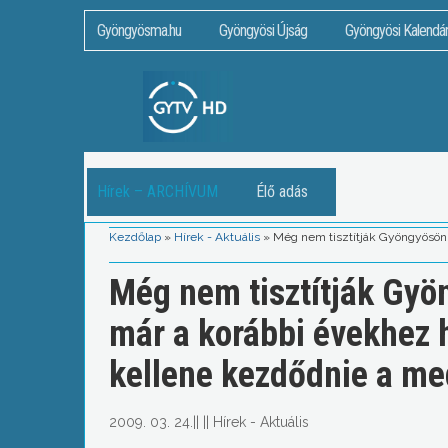
Gyöngyösma.hu
Gyöngyösi Újság
Gyöngyösi Kalendá
Hírek – ARCHÍVUM
Élő adás
Kezdőlap
»
Hírek - Aktuális
»
Még nem tisztítják Gyöngyösön 
Még nem tisztítják Gyö
már a korábbi évekhez
kellene kezdődnie a me
2009. 03. 24.
||
||
Hírek - Aktuális