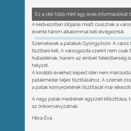
Ez a cikk több mint egy éves információkat 
A kedvezőtlen időjárás miatt csúsznak a vár
évente három alkalommal kell elvégezniük.
Szemetesek a patakok Gyöngyösön. A város ter
tisztítani kell. A városgazda szerint nem csak
hulladéknak, hanem az emberi felelőtlenség i
helyzet.
A korábbi évekhez képest idén nem márciusb
patakmeder teljes tisztításához. A szemét ös
a patak környezetének tisztítását már elkezdt
A nagy patak medrének egyszeri kitisztítása, t
az önkormányzatnak.
Hliva Éva