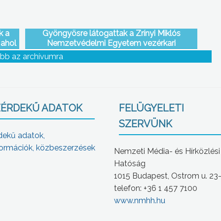
k a
Gyöngyösre látogattak a Zrínyi Miklós
 ahol
Nemzetvédelmi Egyetem vezérkari
zának
tanfolyamának végzős hallgatói
bb az archívumra
ÉRDEKŰ ADATOK
FELÜGYELETI
SZERVÜNK
dekű adatok,
ormációk, közbeszerzések
Nemzeti Média- és Hírközlési
Hatóság
1015 Budapest, Ostrom u. 23
telefon: +36 1 457 7100
www.nmhh.hu