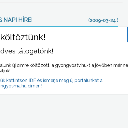
 NAPI HÍREI
(2009-03-24 )
dves látogatónk!
alunk új címre költözött, a gyongyostv.hu-t a jövőben már n
sítjük!
jük kattintson IDE és ismerje meg új portálunkat a
ezett
Áprilistól az egészségügyi minisztérium több
ngyosma.hu címen!
nap
gyógyszer támogatását csökkenti, egyesekre
pedig egyáltalán nem ad majd támogatást