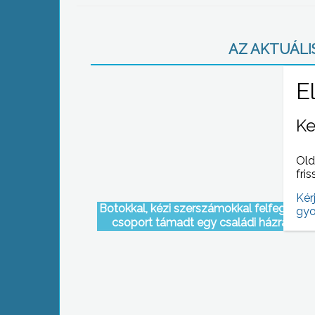
AZ AKTUÁLIS
Ke
Old
fris
Kér
Botokkal, kézi szerszámokkal felfegyverk
gyo
csoport támadt egy családi házra teg
délután Gyöngyösön