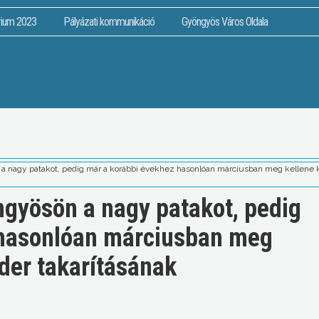
rium 2023
Pályázati kommunikáció
Gyöngyös Város Oldala
a nagy patakot, pedig már a korábbi évekhez hasonlóan márciusban meg kellene 
ngyösön a nagy patakot, pedig
 hasonlóan márciusban meg
der takarításának