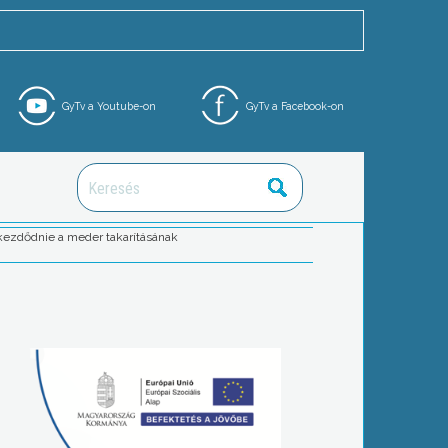
GyTv a Youtube-on
GyTv a Facebook-on
kezdődnie a meder takarításának