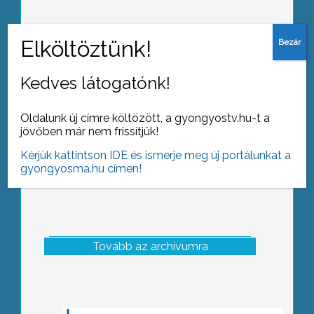
Az országban több, mint 50 város,
köztük Gyöngyös is csatlakozott a
Föld órája kezdeményezéshez.
Kedves látogatónk!
Oldalunk új címre költözött, a gyongyostv.hu-t a
jövőben már nem frissítjük!
Kérjük kattintson IDE és ismerje meg új portálunkat a
gyongyosma.hu címen!
Tovább az archívumra