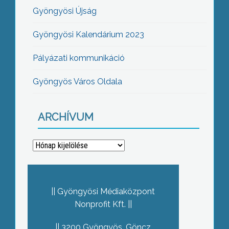
Gyöngyösi Újság
Gyöngyösi Kalendárium 2023
Pályázati kommunikáció
Gyöngyös Város Oldala
ARCHÍVUM
Archívum
Gyöngyösi Médiaközpont
Nonprofit Kft.
3200 Gyöngyös, Göncz