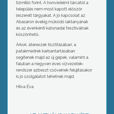
tízmillió forint. A honvédelmi tárcától a
település nem most kapott először
leszerelt tárgyakat. A jó kapcsolat az
Abasáron évekig működő laktanyának
és az évenkénti katonadal fesztiválnak
köszönhető.
Árkok, átereszek tisztításában, a
patakmedrek karbantartásában
segítenek majd az új gépek, valamint a
faluban a negyven éves vízvezeték-
rendszer azbeszt csöveinek felújításakor
is jó szolgálatot tehetnek majd.
Hliva Éva
Az egyik országos napilap internetes
portálján jelent meg pénteken az a hír,