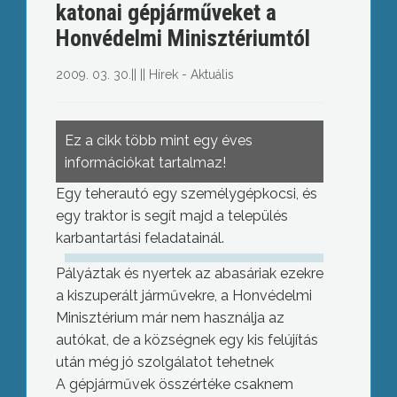
katonai gépjárműveket a
Honvédelmi Minisztériumtól
2009. 03. 30.
||
||
Hírek - Aktuális
Ez a cikk több mint egy éves
információkat tartalmaz!
Egy teherautó egy személygépkocsi, és
egy traktor is segít majd a település
karbantartási feladatainál.
Pályáztak és nyertek az abasáriak ezekre
a kiszuperált járművekre, a Honvédelmi
Minisztérium már nem használja az
autókat, de a községnek egy kis felújítás
után még jó szolgálatot tehetnek
A gépjárművek összértéke csaknem