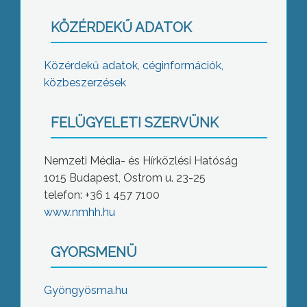
KÖZÉRDEKŰ ADATOK
Közérdekű adatok, céginformációk,
közbeszerzések
FELÜGYELETI SZERVÜNK
Nemzeti Média- és Hírközlési Hatóság
1015 Budapest, Ostrom u. 23-25
telefon: +36 1 457 7100
www.nmhh.hu
GYORSMENÜ
Gyöngyösma.hu