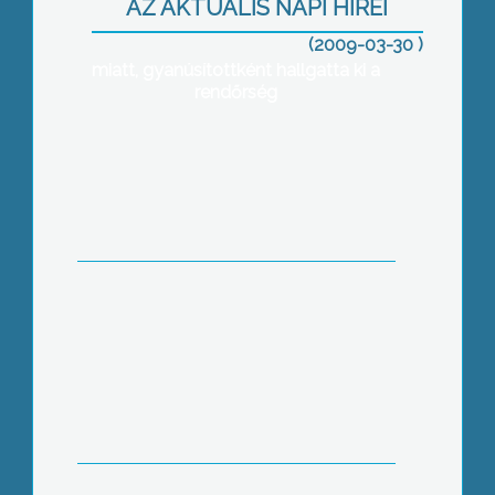
miszerint Lőrinciben az egyik politikust,
AZ AKTUÁLIS NAPI HÍREI
a lap információi szerint Víg Zoltán
(2009-03-30 )
polgármestert, hivatali visszaélés
miatt, gyanúsítottként hallgatta ki a
rendőrség
Szenior Foglakoztatási Klub alakult a
gyöngyösi Mátra Művelődési
Központban
Harmadik helyezést ért el a Mátra
Erdészeti Szakközépiskola 5 fős
csapata a TIT országos NATO
vetélkedőjén