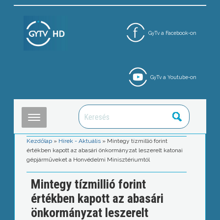
GyTv a Facebook-on
GyTv a Youtube-on
Kezdőlap
»
Hírek - Aktuális
»
Mintegy tízmillió forint
értékben kapott az abasári önkormányzat leszerelt katonai
gépjárműveket a Honvédelmi Minisztériumtól
Mintegy tízmillió forint
értékben kapott az abasári
önkormányzat leszerelt