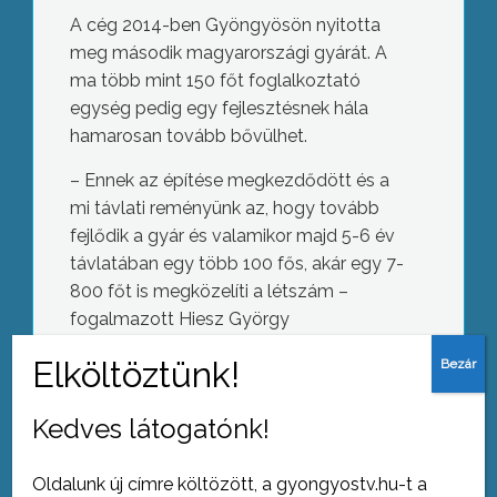
A cég 2014-ben Gyöngyösön nyitotta
meg második magyarországi gyárát. A
ma több mint 150 főt foglalkoztató
egység pedig egy fejlesztésnek hála
hamarosan tovább bővülhet.
– Ennek az építése megkezdődött és a
mi távlati reményünk az, hogy tovább
fejlődik a gyár és valamikor majd 5-6 év
távlatában egy több 100 fős, akár egy 7-
800 főt is megközelíti a létszám –
fogalmazott Hiesz György
polgármester.
A vállalat a gyöngyösi és a csömöri
telephelyét összesen 200 millió
Kedves látogatónk!
Hatvan éves osztálytalálkozó
dollárból fejleszti, amivel 250 új
munkahelyet teremtenek majd.
Oldalunk új címre költözött, a gyongyostv.hu-t a