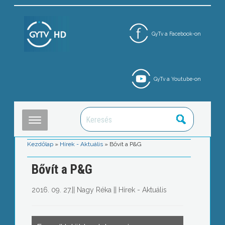
GyTv a Facebook-on
GyTv a Youtube-on
Kezdőlap
»
Hírek - Aktuális
»
Bővít a P&G
Bővít a P&G
2016. 09. 27.
||
Nagy Réka
||
Hírek - Aktuális