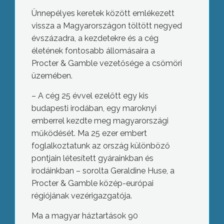
Ünnepélyes keretek között emlékezett
vissza a Magyarországon töltött negyed
évszázadra, a kezdetekre és a cég
életének fontosabb állomásaira a
Procter & Gamble vezetősége a csömöri
üzemében.
– A cég 25 évvel ezelőtt egy kis
budapesti irodában, egy maroknyi
emberrel kezdte meg magyarországi
működését. Ma 25 ezer embert
foglalkoztatunk az ország különböző
pontjain létesített gyárainkban és
irodáinkban – sorolta Geraldine Huse, a
Procter & Gamble közép-európai
régiójának vezérigazgatója.
Ma a magyar háztartások 90