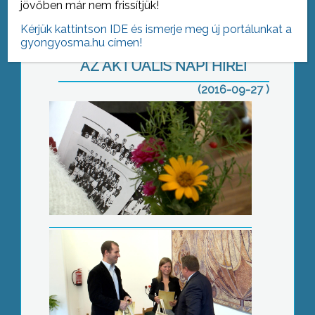
jövőben már nem frissítjük!
Kérjük kattintson IDE és ismerje meg új portálunkat a
gyongyosma.hu címen!
AZ AKTUÁLIS NAPI HÍREI
(2016-09-27 )
Állampolgári eskü
Nagyrédei szüret