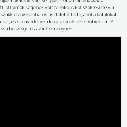
jas Lukács István, séf, gasztronómiai tanácsadó,
t-éttermek séfjeinek volt főnöke. A két szaktekintély a
zakközépiskolában is tiszteletét tette, ahol a fiatalokat
jukat, és szenvedéllyel dolgozzanak a későbbiekben. A
t ez a beszélgetés az intézményben.