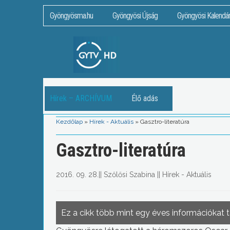
Gyöngyösma.hu
Gyöngyösi Újság
Gyöngyösi Kalendá
Hírek – ARCHÍVUM
Élő adás
Kezdőlap
»
Hírek - Aktuális
»
Gasztro-literatúra
Gasztro-literatúra
2016. 09. 28.
||
Szőlősi Szabina
||
Hírek - Aktuális
Ez a cikk több mint egy éves információkat 