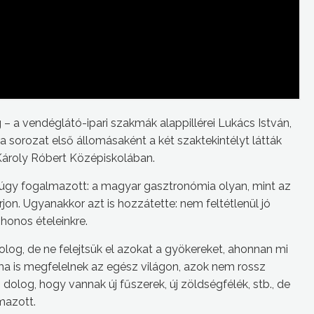
 a vendéglátó-ipari szakmák alappillérei Lukács István,
ra sorozat első állomásaként a két szaktekintélyt látták
Károly Róbert Középiskolában.
 úgy fogalmazott: a magyar gasztronómia olyan, mint az
orrjon. Ugyanakkor azt is hozzátette: nem feltétlenül jó
honos ételeinkre.
olog, de ne felejtsük el azokat a gyökereket, ahonnan mi
i ma is megfelelnek az egész világon, azok nem rossz
os dolog, hogy vannak új fűszerek, új zöldségfélék, stb., de
mazott.