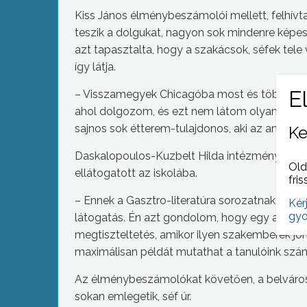
Kiss János élménybeszámolói mellett, felhívta 
teszik a dolgukat, nagyon sok mindenre képes
azt tapasztalta, hogy a szakácsok, séfek tele
így látja.
– Visszamegyek Chicagóba most és több helyre
ahol dolgozom, és ezt nem látom olyan élesen, 
sajnos sok étterem-tulajdonos, aki az anyagi k
Ke
Daskalopoulos-Kuzbelt Hilda intézményvezet
Old
ellátogatott az iskolába.
fris
– Ennek a Gasztro-literatúra sorozatnak, mint 
Kér
gyo
látogatás. Én azt gondolom, hogy egy a miénk
megtiszteltetés, amikor ilyen szakemberek jönn
maximálisan példát mutathat a tanulóink szá
Az élménybeszámolókat követően, a belváros
sokan emlegetik, séf úr.