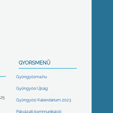
GYORSMENÜ
Gyöngyösma.hu
Gyöngyösi Újság
-25
Gyöngyösi Kalendárium 2023
Pályázati kommunikáció