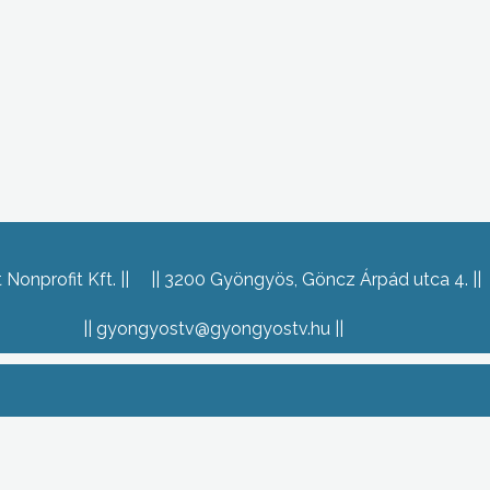
Nonprofit Kft.
3200 Gyöngyös, Göncz Árpád utca 4.
gyongyostv@gyongyostv.hu