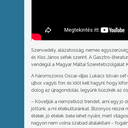
Szenvedély, alázatosság, nemes egyszerűség –
és Kiss János séfek szerint. A Gasztro-literatú
vendégül a Magyar Máltai Szeretetszolgálat 
A háromszoros Oscar-díjas Lukács István séf
újbor, vagyis forr, és időt kell hagyni, hogy kif
dolog az újragondolás, legyünk büszkék az ős
– Követjük a nemzetközi trendet, ami egy jó d
jöttünk, a mi ételkultúránkat. Bizonyos része
ételek, jó ételek, bele lehet nyúlni, mert világ
nagyon nem volna szabad átalakítani – fogal