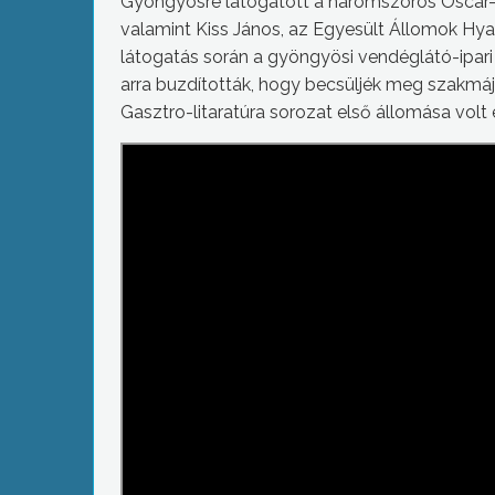
Gyöngyösre látogatott a háromszoros Oscar-dí
valamint Kiss János, az Egyesült Állomok Hyat
látogatás során a gyöngyösi vendéglátó-ipari s
arra buzdították, hogy becsüljék meg szakmá
Gasztro-litaratúra sorozat első állomása vol