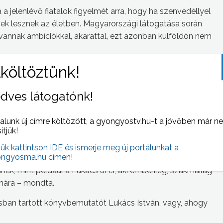
a jelenlévő fiatalok figyelmét arra, hogy ha szenvedéllyel
ek lesznek az életben. Magyarországi látogatása során
 vannak ambíciókkal, akarattal, ezt azonban külföldön nem
, Los Angeles, Las Vegas, Washington, ilyen helyekre,
mint itthon, ezt az akarást, amit a fiatalok akarnak. Csak
örülményeket is nézi, ezt nem figyelik – vélekedett.
dves látogatónk!
ő szerint nagy öröm, hogy a két szaktanácsadó
alunk új címre költözött, a gyongyostv.hu-t a jövőben már n
sítjük!
kapuja, első lépcsőfokaként szolgált ez a mostani kis
jük kattintson IDE és ismerje meg új portálunkat a
ngyosma.hu címen!
hez hasonló profilú intézmény számára óriási
ek, mint például a Lukács úr is, aki emberileg, szakmailag
mára – mondta.
ban tartott könyvbemutatót Lukács István, vagy, ahogy