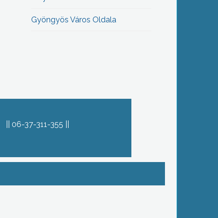
Gyöngyös Város Oldala
06-37-311-355