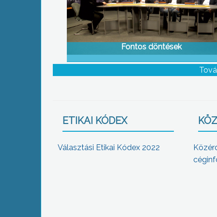
Fontos döntések
Tová
ETIKAI KÓDEX
KÖZ
Választási Etikai Kódex 2022
Közér
céginf