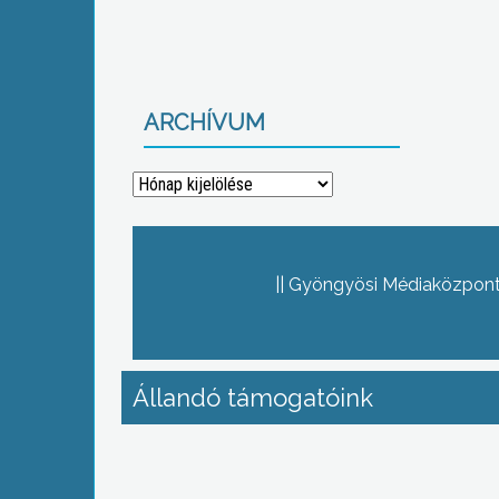
ARCHÍVUM
Archívum
Gyöngyösi Médiaközpont 
Állandó támogatóink