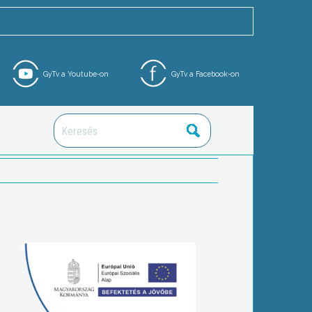
GyTv a Youtube-on
GyTv a Facebook-on