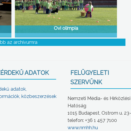
Ovi olimpia
bb az archívumra
ÉRDEKŰ ADATOK
FELÜGYELETI
SZERVÜNK
dekű adatok,
ormációk, közbeszerzések
Nemzeti Média- és Hírközlési
Hatóság
1015 Budapest, Ostrom u. 23
telefon: +36 1 457 7100
www.nmhh.hu