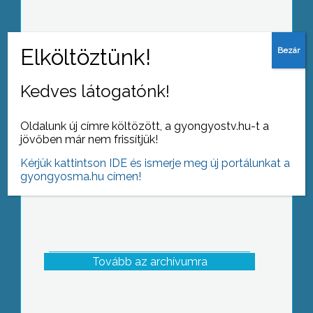
Digitális fényképezőgép, digitális
képkeret és egyéb fotózással
Kedves látogatónk!
kapcsolatos díjak találtak gazdára az
interaktív dokumentált történelem
című pályázat eredményhirdetésén
Oldalunk új címre költözött, a gyongyostv.hu-t a
jövőben már nem frissítjük!
Kérjük kattintson IDE és ismerje meg új portálunkat a
gyongyosma.hu címen!
Tovább az archívumra