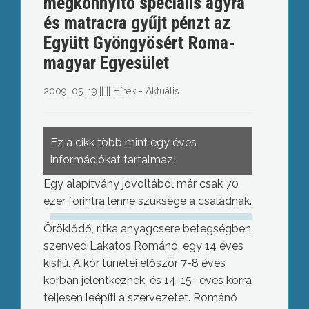
megkönnyítő speciális ágyra
és matracra gyűjt pénzt az
Együtt Gyöngyösért Roma-
magyar Egyesület
2009. 05. 19.
||
||
Hírek - Aktuális
Ez a cikk több mint egy éves
információkat tartalmaz!
Egy alapítvány jóvoltából már csak 70
ezer forintra lenne szüksége a családnak.
Öröklődő, ritka anyagcsere betegségben
szenved Lakatos Románó, egy 14 éves
kisfiú. A kór tünetei először 7-8 éves
korban jelentkeznek, és 14-15- éves korra
teljesen leépíti a szervezetet. Románó