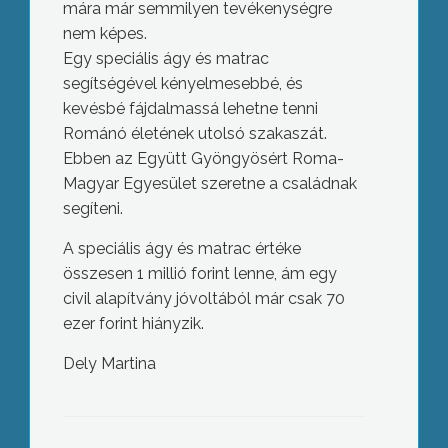
mára már semmilyen tevékenységre
nem képes.
Egy speciális ágy és matrac
segítségével kényelmesebbé, és
kevésbé fájdalmassá lehetne tenni
Románó életének utolsó szakaszát.
Ebben az Együtt Gyöngyösért Roma-
Magyar Egyesület szeretne a családnak
segíteni.
A speciális ágy és matrac értéke
összesen 1 millió forint lenne, ám egy
civil alapítvány jóvoltából már csak 70
ezer forint hiányzik.
Dely Martina
Befejezte a világjárványra való