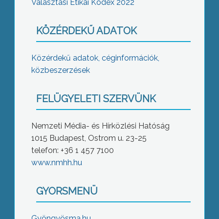
Választási Etikai Kódex 2022
KÖZÉRDEKŰ ADATOK
Közérdekű adatok, céginformációk,
közbeszerzések
FELÜGYELETI SZERVÜNK
Nemzeti Média- és Hírközlési Hatóság
1015 Budapest, Ostrom u. 23-25
telefon: +36 1 457 7100
www.nmhh.hu
GYORSMENÜ
Gyöngyösma.hu