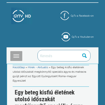
GyTv a Facebook-on
GyTv a Youtube-on
Kezdőlap
»
Hírek - Aktuális
»
Egy beteg kisfiú életének
utolsó időszakát megkönnyítő speciális ágyra és matracra
gyűjt pénzt az Együtt Gyöngyösért Roma-magyar
Egyesület
Egy beteg kisfiú életének
utolsó időszakát