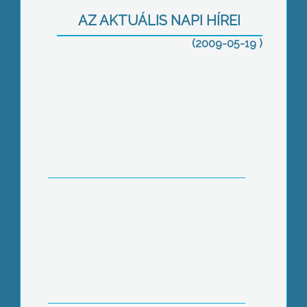
felkészülést a Mátrai Erőmű Zrt
AZ AKTUÁLIS NAPI HÍREI
(2009-05-19 )
Kiadta a narancsszínű – majdnem a
legmagasabb fokozatú – riasztást az
Országos Meteorológiai Szolgálat
A lengyel nagykövet és a sanoki
delegáció is ellátogatott a felújított
Orczy-kastélyba