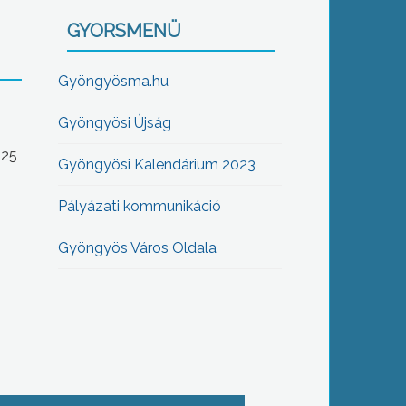
GYORSMENÜ
Gyöngyösma.hu
Gyöngyösi Újság
-25
Gyöngyösi Kalendárium 2023
Pályázati kommunikáció
Gyöngyös Város Oldala