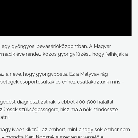
ők egy gyöngyösi bevásárlóközpontban. A Magyar
rmadik éve rendez közös gyöngyfűzést, hogy felhívják a
az a neve, hogy gyöngyposta. Ez a Mályvavirág
-betegek csoportosultak és ehhez csatlakoztunk mi is –
dést diagnosztizálnak, s ebből 400-500 halállal
a szűrések szükségességére, hisz ma a nők mindössze
atni.
 nagy ívben kikerüli az embert, mint ahogy sok ember nem
is – mondta Kéri Jánosné, a szervezet vezetője.