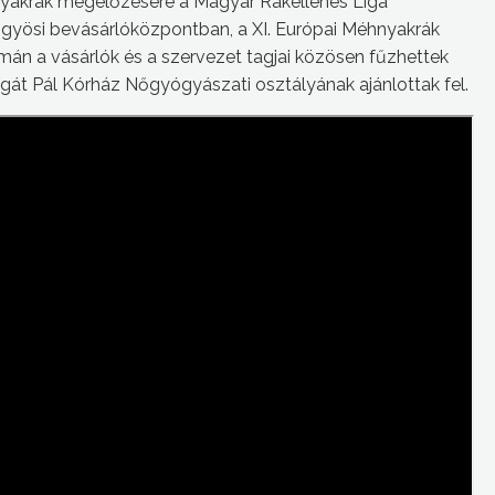
nyakrák megelőzésére a Magyar Rákellenes Liga
gyösi bevásárlóközpontban, a XI. Európai Méhnyakrák
án a vásárlók és a szervezet tagjai közösen fűzhettek
gát Pál Kórház Nőgyógyászati osztályának ajánlottak fel.