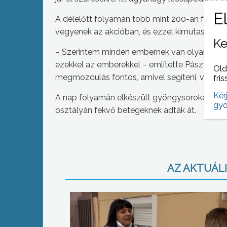
A délelőtt folyamán több mint 200-an fűzték 
vegyenek az akcióban, és ezzel kimutassák eg
Ke
– Szerintem minden embernek van olyan ismerő
ezekkel az emberekkel – említette Pászti Be
Old
megmozdulás fontos, amivel segíteni, vagy az 
fris
Kér
A nap folyamán elkészült gyöngysorokat ille
gyo
osztályán fekvő betegeknek adták át.
AZ AKTUÁLIS