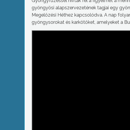
Gyöngyfűzéssel hívták fel a figyelmet a méh
gyöngyösi alapszervezetének tagjai egy gyön
Megelőzési Héthez kapcsolódva. A nap folyam
gyöngysorokat és karkötőket, amelyeket a Bu