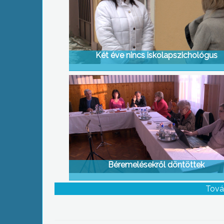
Két éve nincs iskolapszichológus
Béremelésekről döntöttek
Tová