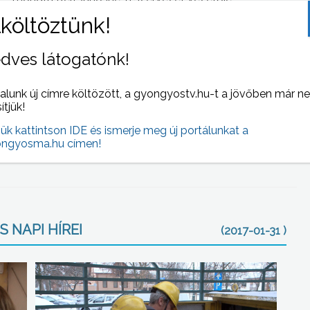
a gyöngyöket. Sokan fontosnak tartották, hogy részt
yüttérzésüket illetve támogatásukat az érintetteknek.
dves látogatónk!
se, akinek ilyen betegsége volt már, és együtt tud érezni
áta. Domoszlai Györgyné pedig úgy fogalmazott: minden
alunk új címre költözött, a gyongyostv.hu-t a jövőben már n
együttérzést kifejezni lehet.
sítjük!
jük kattintson IDE és ismerje meg új portálunkat a
tve karkötőket a Bugát Pál Kórház Nőgyógyászati
ngyosma.hu címen!
 NAPI HÍREI
(2017-01-31 )