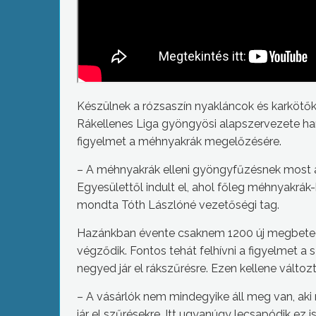
Készülnek a rózsaszín nyakláncok és karköt
Rákellenes Liga gyöngyösi alapszervezete ha
figyelmet a méhnyakrák megelőzésére.
– A méhnyakrák elleni gyöngyfűzésnek most 
Egyesülettől indult el, ahol főleg méhnyakrák
mondta Tóth Lászlóné vezetőségi tag.
Hazánkban évente csaknem 1200 új megbetege
végződik. Fontos tehát felhívni a figyelmet 
negyed jár el rákszűrésre. Ezen kellene változt
– A vásárlók nem mindegyike áll meg van, aki
jár el szűrésekre. Itt ugyanúgy lecsapódik ez 