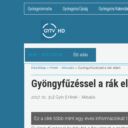
Gyöngyösma.hu
Gyöngyösi Újság
Gyöngyösi Kalendá
Hírek – ARCHÍVUM
Élő adás
Kezdőlap
»
Hírek - Aktuális
»
Gyöngyfűzéssel a rák ellen
Gyöngyfűzéssel a rák el
2017. 01. 31.
||
Gytv
||
Hírek - Aktuális
Ez a cikk több mint egy éves információkat 