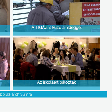
A TIGÁZ is küzd a hideggel
Az iskoláért báloztak
bb az archívumra