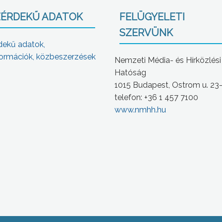
ÉRDEKŰ ADATOK
FELÜGYELETI
SZERVÜNK
dekű adatok,
ormációk, közbeszerzések
Nemzeti Média- és Hírközlési
Hatóság
1015 Budapest, Ostrom u. 23
telefon: +36 1 457 7100
www.nmhh.hu