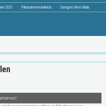
rium 2023
Pályázati kommunikáció
Gyöngyös Város Oldala
len
tartalmaz!