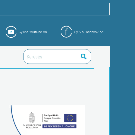
GyTv a Youtube-on
GyTv a Facebook-on