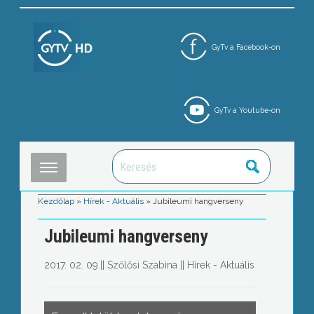
GyTv a Facebook-on
GyTv a Youtube-on
Kezdőlap
»
Hírek - Aktuális
»
Jubileumi hangverseny
Jubileumi hangverseny
2017. 02. 09.
||
Szőlősi Szabina
||
Hírek - Aktuális