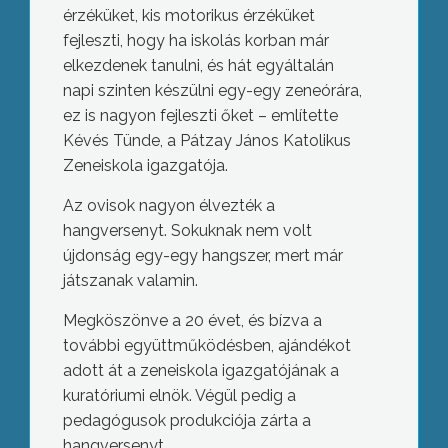
érzéküket, kis motorikus érzéküket
fejleszti, hogy ha iskolás korban már
elkezdenek tanulni, és hát egyáltalán
napi szinten készülni egy-egy zeneórára,
ez is nagyon fejleszti őket – említette
Kévés Tünde, a Pátzay János Katolikus
Zeneiskola igazgatója.
Az ovisok nagyon élvezték a
hangversenyt. Sokuknak nem volt
újdonság egy-egy hangszer, mert már
játszanak valamin.
Megköszönve a 20 évet, és bízva a
további együttműködésben, ajándékot
adott át a zeneiskola igazgatójának a
kuratóriumi elnök. Végül pedig a
Rendőrségi évértékelő
pedagógusok produkciója zárta a
hangversenyt.