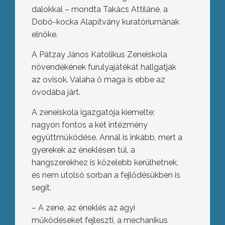
dalokkal – mondta Takács Attiláné, a
Dobó-kocka Alapítvány kuratóriumának
elnöke.
A Pátzay János Katolikus Zeneiskola
növendékének furulyajátékát hallgatják
az ovisok. Valaha ő maga is ebbe az
óvodába járt.
A zeneiskola igazgatója kiemelte:
nagyon fontos a két intézmény
együttműködése. Annál is inkább, mert a
gyerekek az éneklésen túl, a
hangszerekhez is közelebb kerülhetnek,
és nem utolsó sorban a fejlődésükben is
segít.
– A zene, az éneklés az agyi
működéseket fejleszti, a mechanikus