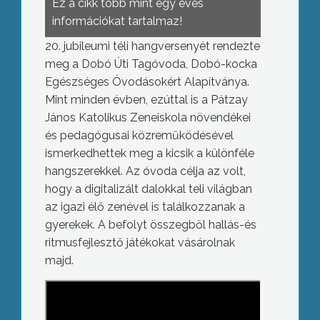
Ez a cikk több mint egy éves
információkat tartalmaz!
20. jubileumi téli hangversenyét rendezte
meg a Dobó Úti Tagóvoda, Dobó-kocka
Egészséges Óvodásokért Alapítványa.
Mint minden évben, ezúttal is a Pátzay
János Katolikus Zeneiskola növendékei
és pedagógusai közreműködésével
ismerkedhettek meg a kicsik a különféle
hangszerekkel. Az óvoda célja az volt,
hogy a digitalizált dalokkal teli világban
az igazi élő zenével is találkozzanak a
gyerekek. A befolyt összegből hallás-és
ritmusfejlesztő játékokat vásárolnak
majd.