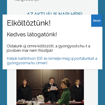
AZ AKTUÁLIS NAPI HÍREI
(2017-02-09 )
Téves ítélet
Kedves látogatónk!
Oldalunk új címre költözött, a gyongyostv.hu-t a
jövőben már nem frissítjük!
Kérjük kattintson IDE és ismerje meg új portálunkat a
gyongyosma.hu címen!
Jogsértő a kötelező nyelvvizsga?