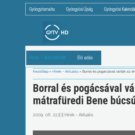
Gyöngyösma.hu
Gyöngyösi Újság
Gyöngyösi Kalendá
Hírek – ARCHÍVUM
Élő adás
Kezdőlap
»
Hírek - Aktuális
»
Borral és pogácsával várták az 
Borral és pogácsával vá
mátrafüredi Bene búcs
2009. 06. 22.
||
||
Hírek - Aktuális