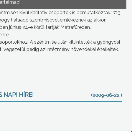
tartalmaz!
tmisén kívül karitatív csoportok is bemutatkoztak.1713-
hogy hálaadó szentmisével emlékeznek az akkori
en június 24-e körül tartják Mátrafüreden.
edre.
a csoportokhoz. A szentmise után kitüntették a gyöngyösi
, végezetül pedig az intézmény növendékei énekeltek.
 NAPI HÍREI
(2009-06-22 )