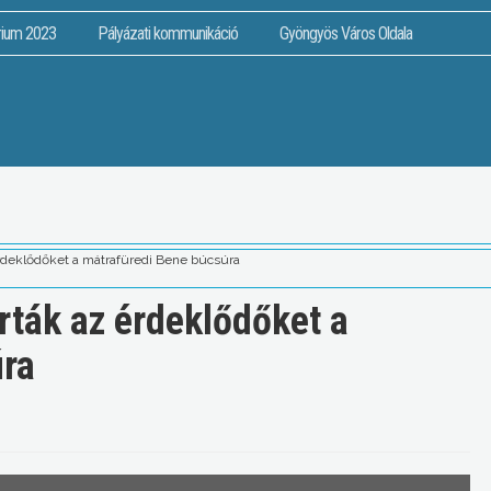
rium 2023
Pályázati kommunikáció
Gyöngyös Város Oldala
érdeklődőket a mátrafüredi Bene búcsúra
rták az érdeklődőket a
úra