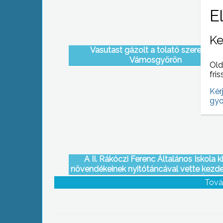
Ke
Vasutast gázolt a tolató szerelvény
Vámosgyörön
Old
fris
Kér
gyo
A II. Rákóczi Ferenc Általános Iskola k
növendékeinek nyitótáncával vette kezde
Mátra Múzeumban a Múzeumok Éjszak
Tová