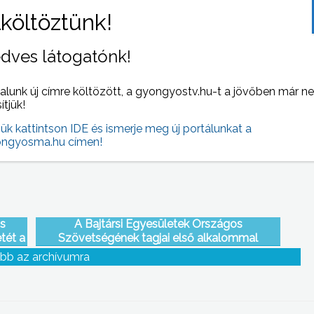
dves látogatónk!
Az elképzelés jó volt, mégis kevés motoros
ment el a rendőrség visontai
alunk új címre költözött, a gyongyostv.hu-t a jövőben már n
közlekedésbiztonsági napjára
sítjük!
jük kattintson IDE és ismerje meg új portálunkat a
ngyosma.hu címen!
is
A Bajtársi Egyesületek Országos
tét a
Szövetségének tagjai első alkalommal
ája
találkoztak Gyöngyösön
bb az archívumra