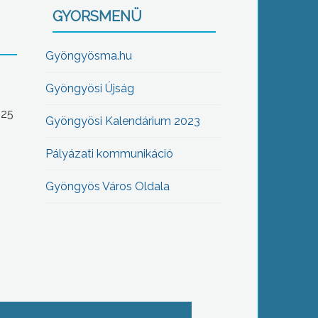
GYORSMENÜ
Gyöngyösma.hu
Gyöngyösi Újság
-25
Gyöngyösi Kalendárium 2023
Pályázati kommunikáció
Gyöngyös Város Oldala