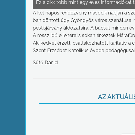
Ez a cikk több mint egy éves információkat 
A két napos rendezvény második napján a szen
ban döntött úgy Gyöngyös város szenátusa, 
pestisjárvány áldozataira. A búcsút minden évb
A rossz idő ellenére is sokan érkeztek Márafür
Aki kedvet érzett, csatlakozhatott karitatív 
Szent Erzsébet Katolikus óvoda pedagógusait
Sütő Dániel
AZ AKTUÁLIS