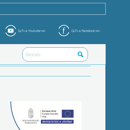
GyTv a Youtube-on
GyTv a Facebook-on