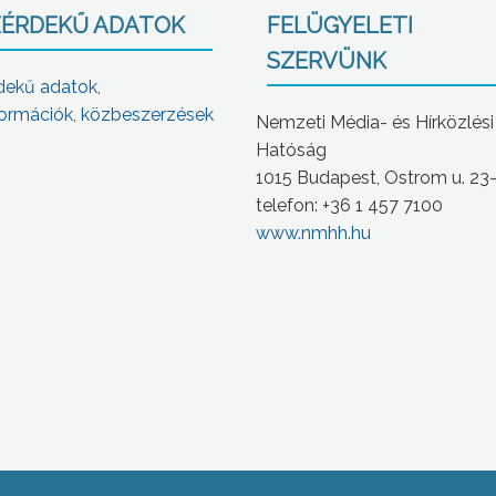
ÉRDEKŰ ADATOK
FELÜGYELETI
SZERVÜNK
dekű adatok,
ormációk, közbeszerzések
Nemzeti Média- és Hírközlési
Hatóság
1015 Budapest, Ostrom u. 23
telefon: +36 1 457 7100
www.nmhh.hu