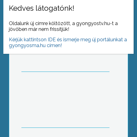
Kedves látogatónk!
Oldalunk új címre költözött, a gyongyostv.hu-t a
jövőben már nem frissítjük!
Szigorodó ellenőrzések a
közterületeken
Kérjük kattintson IDE és ismerje meg új portálunkat a
gyongyosma.hu címen!
Leesett az első hó