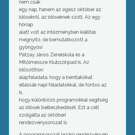
nem csak
egy nap, hanem az egész október az
idősekről, az időseknek szólt. Az egy
hónap
alatt volt az intézményben kiállítás
megnyitó, de bemutatkozott a
gyöngyösi
Pátzay János Zeneiskola és a
Mitőlmessze Klubszínpad is. Az
idősotthon
alapfeladata, hogy a bentlakókat
ellássák napi feladatokkal, de fontos az
is,
hogy különböző programokkal segítség
az idősek beilleszkedését. Ezt a célt
szolgálta az októberi
rendezvénysorozat is.
A programsorozat lezáró rendezvényén