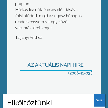
program
Márkus Ica nótaénekes előadásával
folytatódott, majd az egész hónapos
rendezvénysorozat egy közös
vacsorával ért véget.
Tarjányi Andrea
Liberális klub Standeisky Évával
AZ AKTUÁLIS NAPI HÍREI
(2006-11-03 )
56.2006 plakátpályázat: az
eredményhirdetés