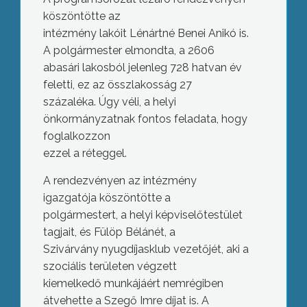
köszöntötte az
intézmény lakóit Lénártné Benei Anikó is.
A polgármester elmondta, a 2606
abasári lakosból jelenleg 728 hatvan év
feletti, ez az összlakosság 27
százaléka. Úgy véli, a helyi
önkormányzatnak fontos feladata, hogy
foglalkozzon
ezzel a réteggel.
A rendezvényen az intézmény
igazgatója köszöntötte a
polgármestert, a helyi képviselőtestület
tagjait, és Fülöp Bélánét, a
Szivárvány nyugdíjasklub vezetőjét, aki a
szociális területen végzett
kiemelkedő munkájáért nemrégiben
átvehette a Szegő Imre díjat is. A