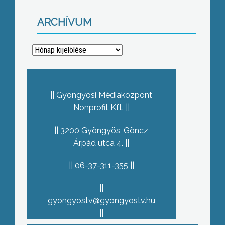
ARCHÍVUM
Archívum
Gyöngyösi Médiaközpont
Nonprofit Kft.
3200 Gyöngyös, Göncz
Árpád utca 4.
06-37-311-355
gyongyostv@gyongyostv.hu