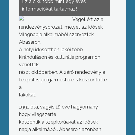
Ez a cikk több mint egy éves
információkat tartalmaz!
Véget ért az a
rendezvénysorozat, melyet az Idősek
Világnapja alkalmából szerveztek
Abasáron.
A helyi idősotthon lakói több
kiránduláson és kulturális programon
vehettek
részt októberben. A záró rendezvény a
település polgármestere is köszöntötte
a
lakókat.
1991 óta, vagyis 15 éve hagyomány,
hogy világszerte
köszöntik a szépkorúakat az idősek
napja alkalmából. Abasáron azonban