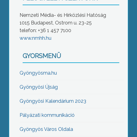
Nemzeti Média- és Hírközlési Hatóság
1015 Budapest, Ostrom u. 23-25
telefon: +36 1 457 7100
www.nmhh.hu
GYORSMENÜ
Gyöngyösma.hu
Gyöngyösi Újság
Gyöngyösi Kalendárium 2023
Pályázati kommunikáció
Gyöngyös Város Oldala