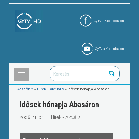
GyTv a Facebook-on
GyTv a Youtube-on
Kezdőlap
»
Hírek - Aktuális
»
Idősek hónapja Abasáron
Idősek hónapja Abasáron
2006. 11. 03.
||
||
Hírek - Aktuális