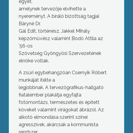
egyet,
amelynek tervezője elvihette a
nyereményt. A bíráló bizottság tagjai
Báryné Dr.
Gál Edit, történész, Jakkel Mihály
képzőművész valamint Bodó Attila az
’56-os
Szövetség Gyöngyösi Szervezetének
elnöke voltak.
A zsűri egybehangzóan Csernyik Róbert
munkáját ítélte a
legjobbnak. A tervezőgrafikus-hallgató
fiatalember plakátja egyfajta
fotómontázs, természetes és épített
köveket valamint virágokat ábrázol. Az
alkotó elmondása szerint színei
agresszívek, akárcsak a kommunista
rendszer