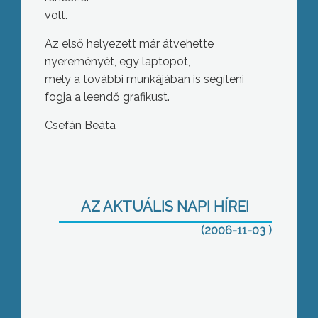
volt.
Az első helyezett már átvehette
nyereményét, egy laptopot,
mely a további munkájában is segíteni
fogja a leendő grafikust.
Csefán Beáta
Idősek hónapja Abasáron
AZ AKTUÁLIS NAPI HÍREI
(2006-11-03 )
Liberális klub Standeisky Évával