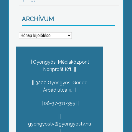
ARCHÍVUM
Archívum
Gyöngyösi Médiaközpont
Nonprofit Kft.
3200 Gyöngyös, Göncz
Árpád utca 4.
06-37-311-355
gyongyostv@gyongyostv.hu