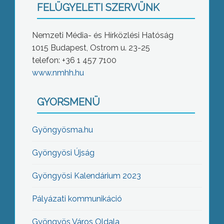
FELÜGYELETI SZERVÜNK
Nemzeti Média- és Hírközlési Hatóság
1015 Budapest, Ostrom u. 23-25
telefon: +36 1 457 7100
www.nmhh.hu
GYORSMENÜ
Gyöngyösma.hu
Gyöngyösi Újság
Gyöngyösi Kalendárium 2023
Pályázati kommunikáció
Gyöngyös Város Oldala