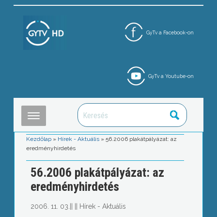
GyTv a Facebook-on
GyTv a Youtube-on
Kezdőlap
»
Hírek - Aktuális
»
56.2006 plakátpályázat: az
eredményhirdetés
56.2006 plakátpályázat: az
eredményhirdetés
2006. 11. 03.
||
||
Hírek - Aktuális