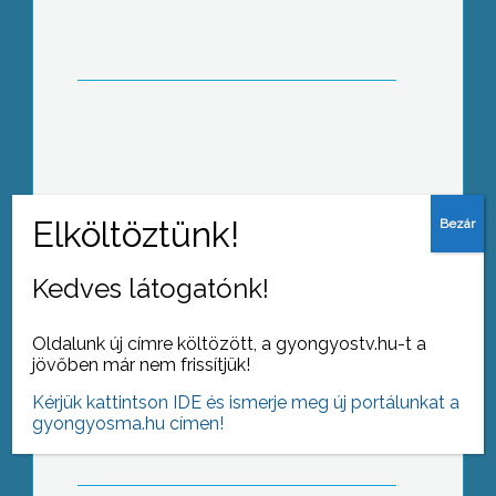
Szigorodó ellenőrzések a
közterületeken
Kedves látogatónk!
Oldalunk új címre költözött, a gyongyostv.hu-t a
Leesett az első hó
jövőben már nem frissítjük!
Kérjük kattintson IDE és ismerje meg új portálunkat a
gyongyosma.hu címen!