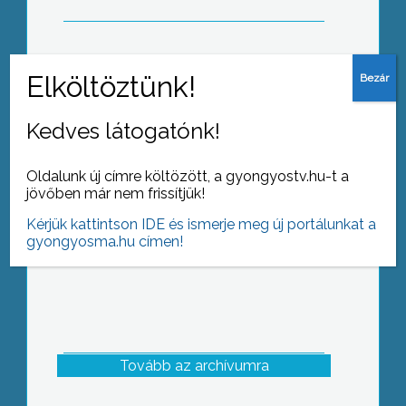
Gospel koncertet szerveztek a
Gyöngyösi Vak Bottyán János
Kedves látogatónk!
Szakközépiskolában
Oldalunk új címre költözött, a gyongyostv.hu-t a
jövőben már nem frissítjük!
Kérjük kattintson IDE és ismerje meg új portálunkat a
gyongyosma.hu címen!
Tovább az archívumra