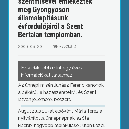
szentmisével emlékeztek
meg Gyöngyösön
államalapításunk
évfordulójáról a Szent
Bertalan templomban.
2009. 08. 20.
||
||
Hírek - Aktuális
Ez a cikk több mint egy éves
információkat tartalmaz!
Az ünnepi misén Juhász Ferenc kanonok
a békéről, a hazaszeretetről és Szent
István jelleméről beszélt.
Augusztus 20-át elsőként Mária Terézia
nyilvánította ünnepnapnak, azóta
kisebb-nagyobb átalakulások után közel