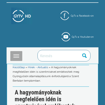
GyTv a Facebook-on
GyTv a Youtube-on
Kezdőlap
»
Hírek - Aktuális
»
A hagyományoknak
megfelelően idén is szentmisével emlékeztek meg
Gyöngyösön államalapításunk évfordulójáról a Szent
Bertalan templomban.
A hagyományoknak
megfelelően idén is