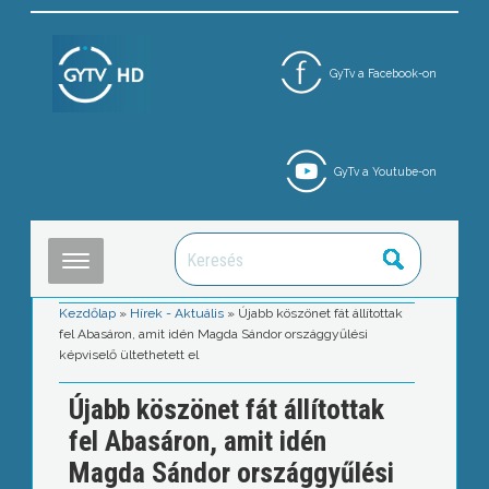
GyTv a Facebook-on
GyTv a Youtube-on
Kezdőlap
»
Hírek - Aktuális
»
Újabb köszönet fát állítottak
fel Abasáron, amit idén Magda Sándor országgyűlési
képviselő ültethetett el
Újabb köszönet fát állítottak
fel Abasáron, amit idén
Magda Sándor országgyűlési