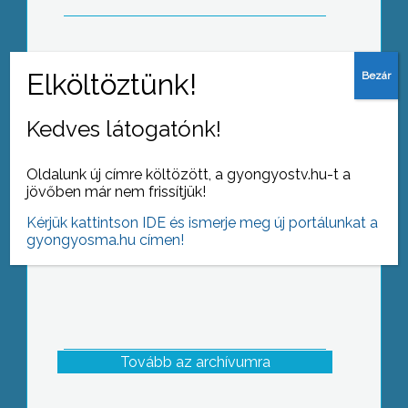
Gospel koncertet szerveztek a
Gyöngyösi Vak Bottyán János
Kedves látogatónk!
Szakközépiskolában
Oldalunk új címre költözött, a gyongyostv.hu-t a
jövőben már nem frissítjük!
Kérjük kattintson IDE és ismerje meg új portálunkat a
gyongyosma.hu címen!
Tovább az archívumra