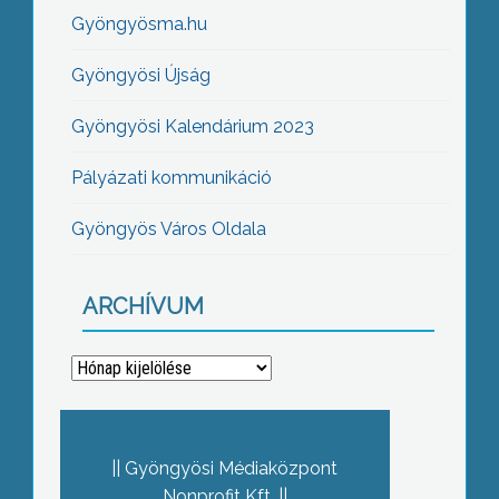
Gyöngyösma.hu
Gyöngyösi Újság
Gyöngyösi Kalendárium 2023
Pályázati kommunikáció
Gyöngyös Város Oldala
ARCHÍVUM
Archívum
Gyöngyösi Médiaközpont
Nonprofit Kft.