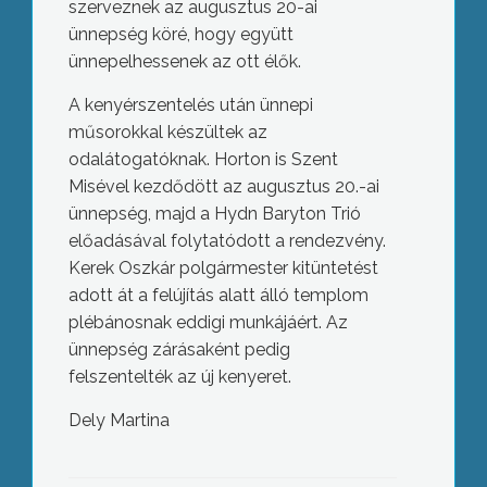
szerveznek az augusztus 20-ai
ünnepség köré, hogy együtt
ünnepelhessenek az ott élők.
A kenyérszentelés után ünnepi
műsorokkal készültek az
odalátogatóknak. Horton is Szent
Misével kezdődött az augusztus 20.-ai
ünnepség, majd a Hydn Baryton Trió
előadásával folytatódott a rendezvény.
Kerek Oszkár polgármester kitüntetést
adott át a felújítás alatt álló templom
plébánosnak eddigi munkájáért. Az
ünnepség zárásaként pedig
felszentelték az új kenyeret.
Dely Martina