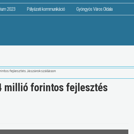
rium 2023
Pályázati kommunikáció
Gyöngyös Város Oldala
orintos fejlesztés Jászárokszálláson
 millió forintos fejlesztés