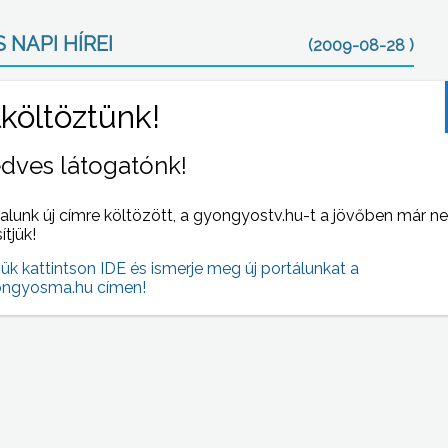
 NAPI HÍREI
(2009-08-28 )
dves látogatónk!
alunk új címre költözött, a gyongyostv.hu-t a jövőben már n
sítjük!
jük kattintson IDE és ismerje meg új portálunkat a
et
Két csoportszobával és 20 férőhellyel bővül a
ngyosma.hu címen!
Dobó úti bölcsőde, jövő év szeptembertől.