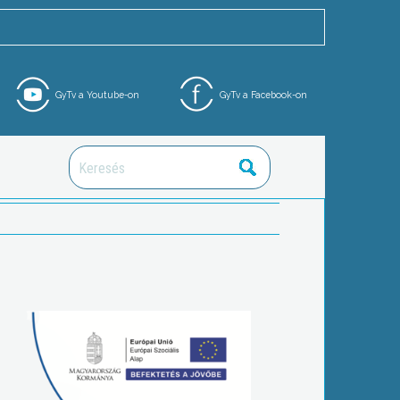
GyTv a Youtube-on
GyTv a Facebook-on