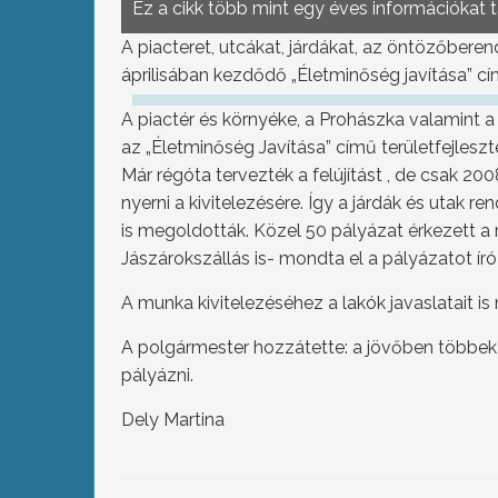
Ez a cikk több mint egy éves információkat 
A piacteret, utcákat, járdákat, az öntözőberen
áprilisában kezdődő „Életminőség javítása” cí
A piactér és környéke, a Prohászka valamint a
az „Életminőség Javítása” című területfejleszté
Már régóta tervezték a felújítást , de csak 200
nyerni a kivitelezésére. Így a járdák és utak r
is megoldották. Közel 50 pályázat érkezett a 
Jászárokszállás is- mondta el a pályázatot ír
A munka kivitelezéséhez a lakók javaslatait is
A polgármester hozzátette: a jövőben többek k
pályázni.
Dely Martina