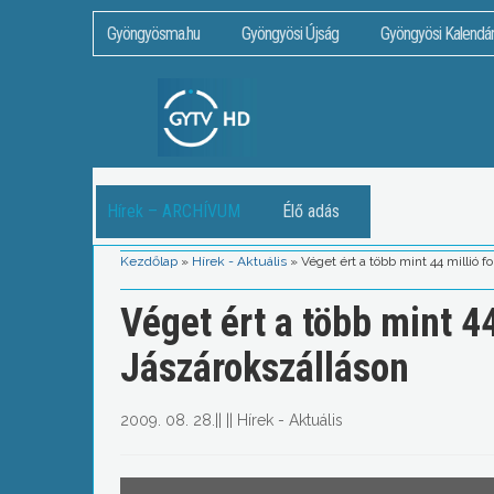
Gyöngyösma.hu
Gyöngyösi Újság
Gyöngyösi Kalendá
Hírek – ARCHÍVUM
Élő adás
Kezdőlap
»
Hírek - Aktuális
»
Véget ért a több mint 44 millió f
Véget ért a több mint 44
Jászárokszálláson
2009. 08. 28.
||
||
Hírek - Aktuális