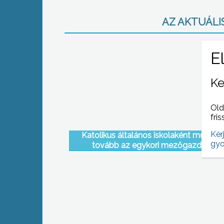
AZ AKTUÁLIS
Ke
Old
fris
Kér
Katolikus általános iskolaként működh
gyo
tovább az egykori mezőgazdasági
szakközépiskola épülete