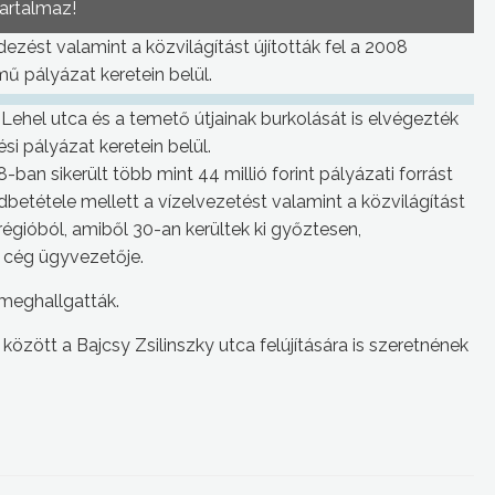
tartalmaz!
dezést valamint a közvilágítást újították fel a 2008
mű pályázat keretein belül.
 Lehel utca és a temető útjainak burkolását is elvégezték
si pályázat keretein belül.
8-ban sikerült több mint 44 millió forint pályázati forrást
endbetétele mellett a vízelvezetést valamint a közvilágítást
régióból, amiből 30-an kerültek ki győztesen,
ó cég ügyvezetője.
 meghallgatták.
özött a Bajcsy Zsilinszky utca felújítására is szeretnének