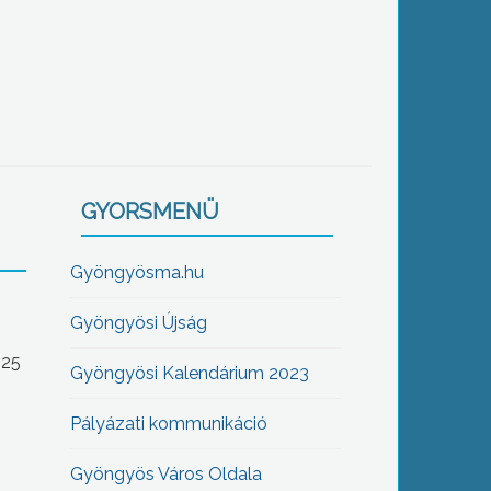
GYORSMENÜ
Gyöngyösma.hu
Gyöngyösi Újság
-25
Gyöngyösi Kalendárium 2023
Pályázati kommunikáció
Gyöngyös Város Oldala