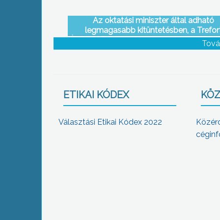
Az oktatási miniszter által adható
legmagasabb kitüntetésben, a Trefor
Ágoston-díjban részesült a gyöngyösi fői
Tová
rektora
ETIKAI KÓDEX
KÖZ
Választási Etikai Kódex 2022
Közér
céginf