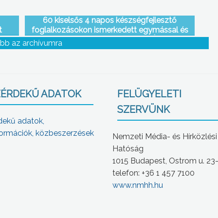
60 kiselsős 4 napos készségfejlesztő
t
foglalkozásokon ismerkedett egymással és
skola
leendő tanáraival a Kálváriaparti Általános
bb az archívumra
Iskola gólyatáborában
ÉRDEKŰ ADATOK
FELÜGYELETI
SZERVÜNK
dekű adatok,
ormációk, közbeszerzések
Nemzeti Média- és Hírközlési
Hatóság
1015 Budapest, Ostrom u. 23
telefon: +36 1 457 7100
www.nmhh.hu