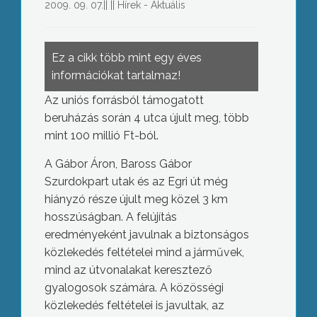
2009. 09. 07.
||
||
Hírek - Aktuális
Ez a cikk több mint egy éves
információkat tartalmaz!
Az uniós forrásból támogatott
beruházás során 4 utca újult meg, több
mint 100 millió Ft-ból.
A Gábor Áron, Baross Gábor
Szurdokpart utak és az Egri út még
hiányzó része újult meg közel 3 km
hosszúságban. A felújítás
eredményeként javulnak a biztonságos
közlekedés feltételei mind a járművek,
mind az útvonalakat keresztező
gyalogosok számára. A közösségi
közlekedés feltételei is javultak, az