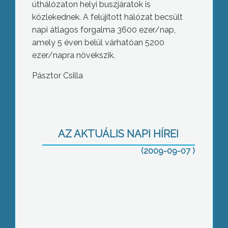
úthálózaton helyi buszjáratok is
közlekednek. A felújított hálózat becsült
napi átlagos forgalma 3600 ezer/nap,
amely 5 éven belül várhatóan 5200
ezer/napra növekszik.
Pásztor Csilla
A pénteki vihar több milliós kárt
okozott Gyöngyösön és 8 környező
AZ AKTUÁLIS NAPI HÍREI
településen
(2009-09-07 )
Leghamarabb évvégén kezdődhet el
az Egressy Béni Kéttannyelvű