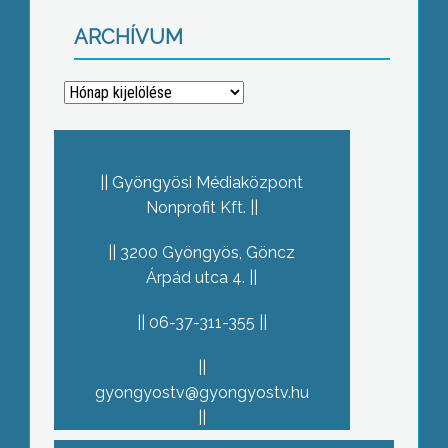
ARCHÍVUM
Archívum
Gyöngyösi Médiaközpont
Nonprofit Kft.
3200 Gyöngyös, Göncz
Árpád utca 4.
06-37-311-355
gyongyostv@gyongyostv.hu