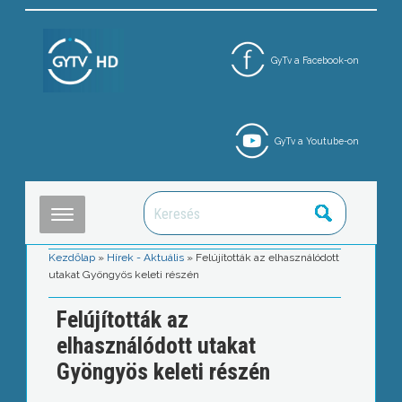
GyTv a Facebook-on
GyTv a Youtube-on
Kezdőlap
»
Hírek - Aktuális
»
Felújították az elhasználódott
utakat Gyöngyös keleti részén
Felújították az
elhasználódott utakat
Gyöngyös keleti részén