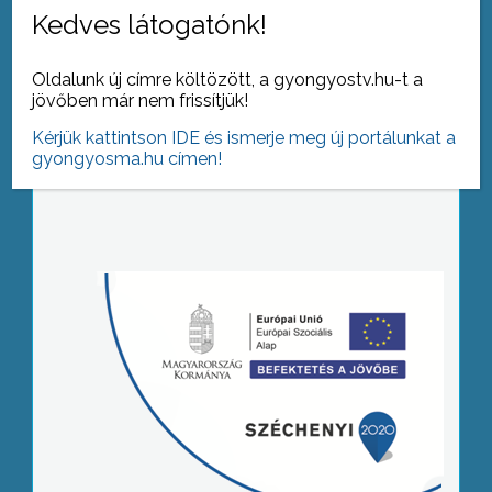
Kedves látogatónk!
Oldalunk új címre költözött, a gyongyostv.hu-t a
jövőben már nem frissítjük!
Kérjük kattintson IDE és ismerje meg új portálunkat a
gyongyosma.hu címen!
Tovább az archívumra