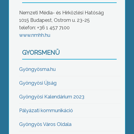
Nemzeti Média- és Hírközlési Hatóság
1015 Budapest, Ostrom u. 23-25
telefon: +36 1 457 7100
www.nmhh.hu
GYORSMENÜ
Gyöngyösma.hu
Gyöngyösi Újság
Gyöngyösi Kalendárium 2023
Pályázati kommunikáció
Gyöngyös Város Oldala