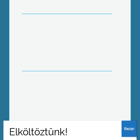
Általános Iskola felújítása
A városi fejlesztések mellett
Gyöngyös Ipari Parkja is több, mint
400 millió forintos projekt nyertese
Idén is több százan voltak kíváncsiak a
bányásznapi programokra