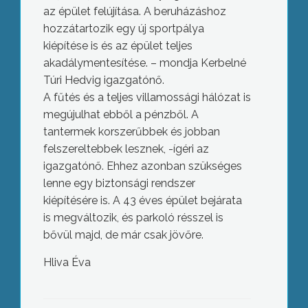
az épület felújítása. A beruházáshoz
hozzátartozik egy új sportpálya
kiépítése is és az épület teljes
akadálymentesítése. – mondja Kerbelné
Túri Hedvig igazgatónő.
A fűtés és a teljes villamossági hálózat is
megújulhat ebből a pénzből. A
tantermek korszerűbbek és jobban
felszereltebbek lesznek, -ígéri az
igazgatónő. Ehhez azonban szükséges
lenne egy biztonsági rendszer
kiépítésére is. A 43 éves épület bejárata
is megváltozik, és parkoló résszel is
bővül majd, de már csak jövőre.
Hliva Éva