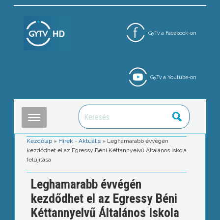
GyTv a Facebook-on
GyTv a Youtube-on
Kezdőlap
»
Hírek - Aktuális
»
Leghamarabb évvégén
kezdődhet el az Egressy Béni Kéttannyelvű Általános Iskola
felújítása
Leghamarabb évvégén
kezdődhet el az Egressy Béni
Kéttannyelvű Általános Iskola