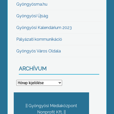
Gyöngyösma.hu
Gyöngyösi Újság
Gyöngyösi Kalendárium 2023
Pályázati kommunikáció
Gyöngyös Város Oldala
ARCHÍVUM
Archívum
Gyöngyösi Médiaközpont
Nonprofit Kft.