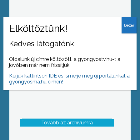
Idén is több százan voltak kíváncsiak a
bányásznapi programokra
Kedves látogatónk!
Oldalunk új címre költözött, a gyongyostv.hu-t a
jövőben már nem frissítjük!
Kérjük kattintson IDE és ismerje meg új portálunkat a
gyongyosma.hu címen!
Tovább az archívumra