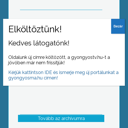
Tóth Krisztina írónő nevét főleg a Nők
Lapja olvasói ismerhetik, hiszen az
Kedves látogatónk!
újságban rendszeresen jelennek meg
prózai írásai
Oldalunk új címre költözött, a gyongyostv.hu-t a
jövőben már nem frissítjük!
Kérjük kattintson IDE és ismerje meg új portálunkat a
gyongyosma.hu címen!
Tovább az archívumra