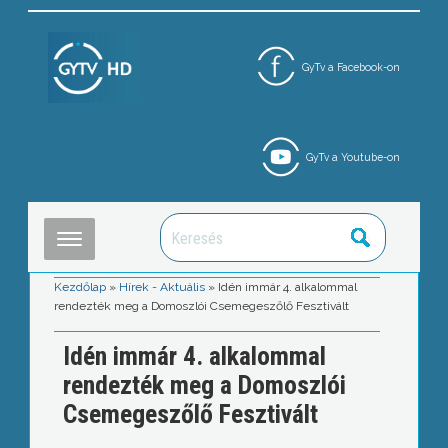
GyTv a Facebook-on
GyTv a Youtube-on
Kezdőlap
»
Hírek - Aktuális
»
Idén immár 4. alkalommal
rendezték meg a Domoszlói Csemegeszőlő Fesztivált
Idén immár 4. alkalommal
rendezték meg a Domoszlói
Csemegeszőlő Fesztivált