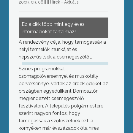
2009. 09. 08.
||
||
Hírek - Aktuális
Ez a cikk több mint egy éves
információkat tartalmaz!
A rendezvény célja, hogy támogassák a
helyi termelők munkáját és
népszerűsítsék a csemegeszőlőt.
Színes programokkal,
csomagolóversennyel és muskotály
borversennyel várták az érdeklődőket az
országban egyedüliként Domoszlón
megrendezett csemegeszőlő
fesztiválon. A település polgármestere
szerint nagyon fontos, hogy
támogassák a szőlészetnek ezt, a
környéken már évszázadok óta híres