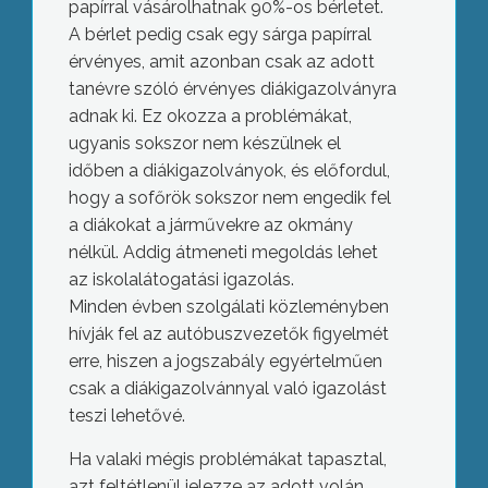
papírral vásárolhatnak 90%-os bérletet.
A bérlet pedig csak egy sárga papírral
érvényes, amit azonban csak az adott
tanévre szóló érvényes diákigazolványra
adnak ki. Ez okozza a problémákat,
ugyanis sokszor nem készülnek el
időben a diákigazolványok, és előfordul,
hogy a sofőrök sokszor nem engedik fel
a diákokat a járművekre az okmány
nélkül. Addig átmeneti megoldás lehet
az iskolalátogatási igazolás.
Minden évben szolgálati közleményben
hívják fel az autóbuszvezetők figyelmét
erre, hiszen a jogszabály egyértelműen
csak a diákigazolvánnyal való igazolást
teszi lehetővé.
Ha valaki mégis problémákat tapasztal,
azt feltétlenül jelezze az adott volán