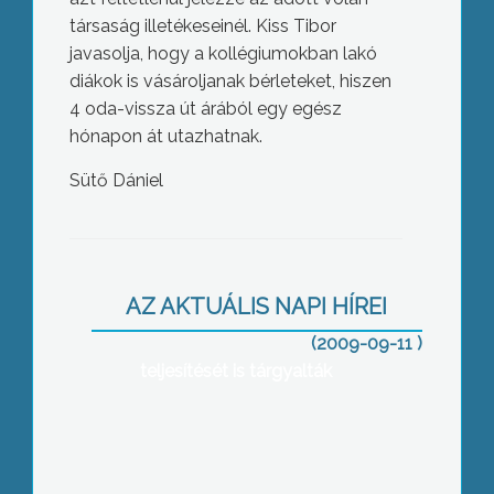
társaság illetékeseinél. Kiss Tibor
javasolja, hogy a kollégiumokban lakó
diákok is vásároljanak bérleteket, hiszen
4 oda-vissza út árából egy egész
hónapon át utazhatnak.
Sütő Dániel
Sok problémával indult az év, de
összességében jó félévet zárt a város
gazdálkodása – hangzott el a
AZ AKTUÁLIS NAPI HÍREI
közmeghallgatással egybekötött
testületi ülésen Jászárokszálláson,
(2009-09-11 )
ahol az önkormányzat I.féléves
teljesítését is tárgyalták
Nyolcvan éves lett Dr. Csete László
professzor, a magyar agrár-
közgazdaság oktatásának jelentős