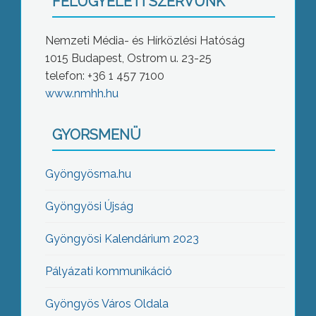
FELÜGYELETI SZERVÜNK
Nemzeti Média- és Hírközlési Hatóság
1015 Budapest, Ostrom u. 23-25
telefon: +36 1 457 7100
www.nmhh.hu
GYORSMENÜ
Gyöngyösma.hu
Gyöngyösi Újság
Gyöngyösi Kalendárium 2023
Pályázati kommunikáció
Gyöngyös Város Oldala