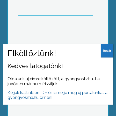
alakja
Családi napot rendeztek a gyöngyösi
Idősek Bentlakásos Otthonában.
Kedves látogatónk!
Oldalunk új címre költözött, a gyongyostv.hu-t a
A gazdasági válság hatására egyre
jövőben már nem frissítjük!
többen meggondolják, mikor mire
Kérjük kattintson IDE és ismerje meg új portálunkat a
költenek
gyongyosma.hu címen!