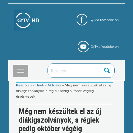
GyTv a Facebook-on
GyTv a Youtube-on
Kezdőlap
»
Hírek - Aktuális
»
Még nem készültek el az új
diákigazolványok, a régiek pedig október végéig
érvényesek.
Még nem készültek el az új
diákigazolványok, a régiek
pedig október végéig