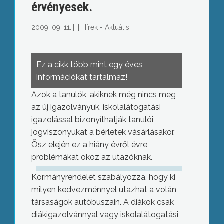
érvényesek.
2009. 09. 11.
||
||
Hírek - Aktuális
Ez a cikk több mint egy éves
információkat tartalmaz!
Azok a tanulók, akiknek még nincs meg
az új igazolványuk, iskolalátogatási
igazolással bizonyíthatják tanulói
jogviszonyukat a bérletek vásárlásakor.
Õsz elején ez a hiány évről évre
problémákat okoz az utazóknak.
Kormányrendelet szabályozza, hogy ki
milyen kedvezménnyel utazhat a volán
társaságok autóbuszain. A diákok csak
diákigazolvánnyal vagy iskolalátogatási