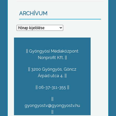
ARCHÍVUM
Archívum
Gyöngyösi Médiaközpont
Nonprofit Kft.
3200 Gyöngyös, Göncz
Árpád utca 4.
06-37-311-355
gyongyostv@gyongyostv.hu