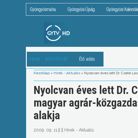
Gyöngyösma.hu
Gyöngyösi Újság
Gyöngyösi Kalendá
Hírek – ARCHÍVUM
Élő adás
Kezdőlap
»
Hírek - Aktuális
»
Nyolcvan éves lett Dr. Csete Lá
Nyolcvan éves lett Dr. C
magyar agrár-közgazda
alakja
2009. 09. 11.
||
||
Hírek - Aktuális