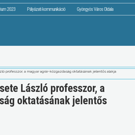
rium 2023
Pályázati kommunikáció
Gyöngyös Város Oldala
szló professzor, a magyar agrár-közgazdaság oktatásának jelentős alakja
sete László professzor, a
ság oktatásának jelentős