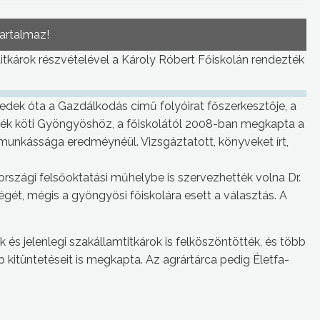
tartalmaz!
itkárok részvételével a Károly Róbert Főiskolán rendezték
edek óta a Gazdálkodás című folyóirat főszerkesztője, a
lék köti Gyöngyöshöz, a főiskolától 2008-ban megkapta a
munkássága eredméynéül. Vizsgáztatott, könyveket írt,
szági felsőoktatási műhelybe is szervezhették volna Dr.
gét, mégis a gyöngyösi főiskolára esett a választás. A
k és jelenlegi szakállamtitkárok is felköszöntötték, és több
itüntetéseit is megkapta. Az agrártárca pedig Életfa-