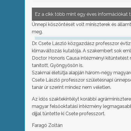
Ez a cikk több mint egy éves információkat 
Ünnepi köszöntését volt miniszterek és államt
meg.
Dr. Csete László közgazdász professzor évtiz
klímaváltozás kutatója. A szakembert sok em
Doctor Honoris Causa intézményi kitüntetést 
tanított, Gyöngyösön is.
Szakmai életútja alapján három-négy magyaror
Csete László professzor születésnapi ünnepsé
tanár úr szerint mindez nem véletlen.
Az idős szaktekintélyt korábbi agrárminisztere
magyar felsőoktatási intézmény legmagasabb k
díjjal tüntette ki Csete professzort.
Faragó Zoltán