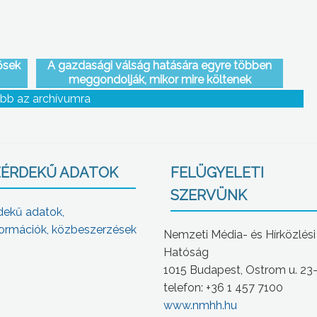
ősek
A gazdasági válság hatására egyre többen
meggondolják, mikor mire költenek
bb az archívumra
ÉRDEKŰ ADATOK
FELÜGYELETI
SZERVÜNK
dekű adatok,
ormációk, közbeszerzések
Nemzeti Média- és Hírközlési
Hatóság
1015 Budapest, Ostrom u. 23
telefon: +36 1 457 7100
www.nmhh.hu