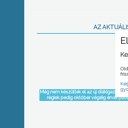
AZ AKTUÁLIS
Ke
Old
fris
Kér
gyo
Még nem készültek el az új diákigazolván
régiek pedig október végéig érvényese