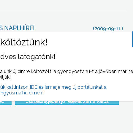
 NAPI HÍREI
(2009-09-11 )
dves látogatónk!
alunk új címre költözött, a gyongyostv.hu-t a jövőben már n
sítjük!
jük kattintson IDE és ismerje meg új portálunkat a
ngyosma.hu címen!
yok, a
Sok problémával indult az év, de
k.
összességében jó félévet zárt a város
gazdálkodása – hangzott el a
közmeghallgatással egybekötött testületi
ülésen Jászárokszálláson, ahol az
önkormányzat I.féléves teljesítését is
tárgyalták