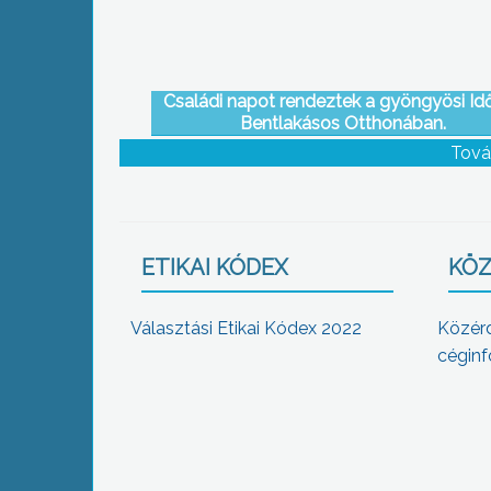
Családi napot rendeztek a gyöngyösi Id
Bentlakásos Otthonában.
Tová
ETIKAI KÓDEX
KÖZ
Választási Etikai Kódex 2022
Közér
céginf