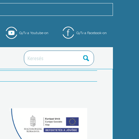
GyTv a Youtube-on
GyTv a Facebook-on