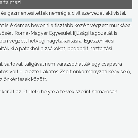
tartalmaz!
 és gazmentesítették nemrég a civil szervezet aktivistái.
ciót is érdemes bevonni a tisztább közért végzett munkába.
yösért Roma-Magyar Egyesület ifjúsági tagozatát is
en végzett hétvégi nagytakarításra. Egészen kicsi
ták ki a patakból a zsákokat, bedobált háztartási
, sarlóval, taligával nem varázsolhatták egy csapásra
ontos volt – jelezte Lakatos Zsolt önkormányzati képviselő,
az önkéntesek között.
került az őt illető helyre a tervek szerint hamarosan