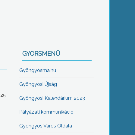
GYORSMENÜ
Gyöngyösma.hu
Gyöngyösi Újság
-25
Gyöngyösi Kalendárium 2023
Pályázati kommunikáció
Gyöngyös Város Oldala