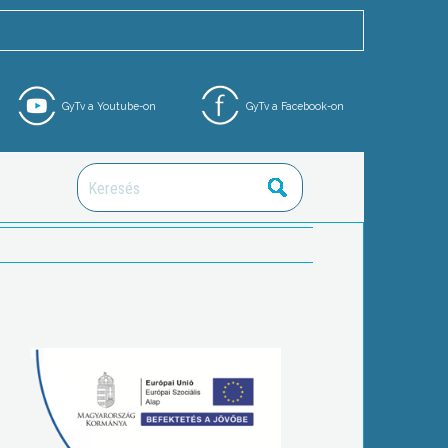
GyTv a Youtube-on
GyTv a Facebook-on