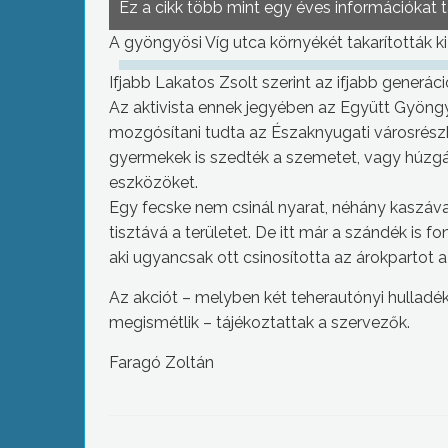
Ez a cikk több mint egy éves információkat 
A gyöngyösi Víg utca környékét takarították ki
Ifjabb Lakatos Zsolt szerint az ifjabb generá
Az aktivista ennek jegyében az Együtt Gyöng
mozgósítani tudta az Északnyugati városrészb
gyermekek is szedték a szemetet, vagy húzgál
eszközöket.
Egy fecske nem csinál nyarat, néhány kaszával
tisztává a területet. De itt már a szándék is f
aki ugyancsak ott csinosította az árokpartot 
Az akciót – melyben két teherautónyi hulladék 
megismétlik – tájékoztattak a szervezők.
Faragó Zoltán