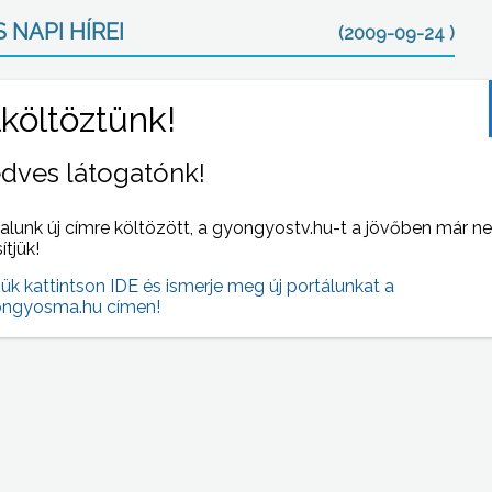
 NAPI HÍREI
(2009-09-24 )
dves látogatónk!
alunk új címre költözött, a gyongyostv.hu-t a jövőben már n
sítjük!
roly
Megjelentek a Baross Gábor program idei
jük kattintson IDE és ismerje meg új portálunkat a
régiós pályázati felhívásai.
ngyosma.hu címen!