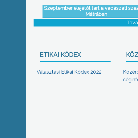
Szeptember elejétől tart a vadászati sze
Mátrában
Tová
ETIKAI KÓDEX
KÖZ
Választási Etikai Kódex 2022
Közér
céginf