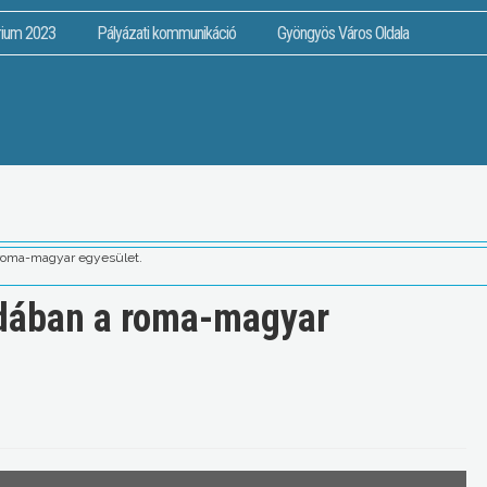
rium 2023
Pályázati kommunikáció
Gyöngyös Város Oldala
 roma-magyar egyesület.
ndában a roma-magyar