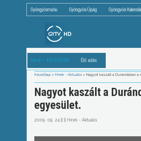
Gyöngyösma.hu
Gyöngyösi Újság
Gyöngyösi Kalendá
Hírek – ARCHÍVUM
Élő adás
Kezdőlap
»
Hírek - Aktuális
»
Nagyot kaszált a Durándában a
Nagyot kaszált a Durá
egyesület.
2009. 09. 24.
||
||
Hírek - Aktuális