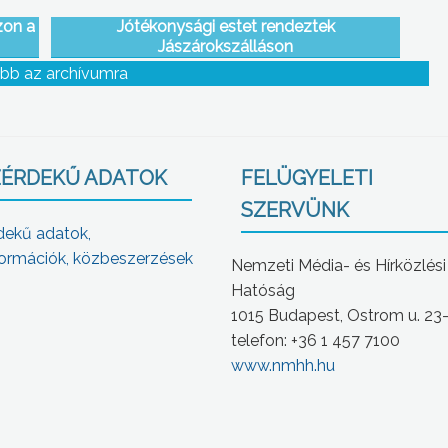
zon a
Jótékonysági estet rendeztek
Jászárokszálláson
bb az archívumra
ÉRDEKŰ ADATOK
FELÜGYELETI
SZERVÜNK
dekű adatok,
ormációk, közbeszerzések
Nemzeti Média- és Hírközlési
Hatóság
1015 Budapest, Ostrom u. 23
telefon: +36 1 457 7100
www.nmhh.hu