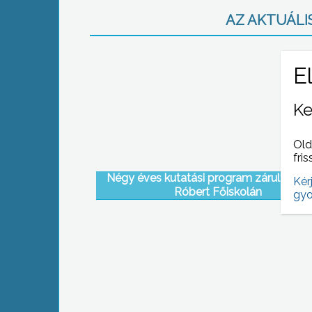
AZ AKTUÁLIS
Ke
Old
fris
Négy éves kutatási program zárult a Ká
Kér
Róbert Főiskolán
gyo