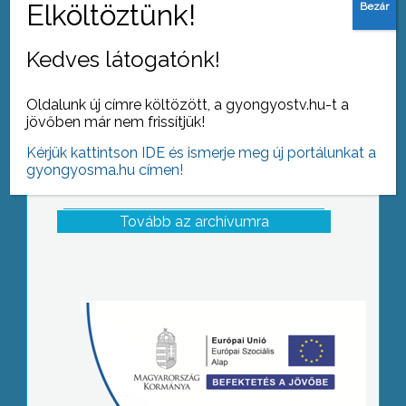
Kedves látogatónk!
Oldalunk új címre költözött, a gyongyostv.hu-t a
jövőben már nem frissítjük!
Kérjük kattintson IDE és ismerje meg új portálunkat a
gyongyosma.hu címen!
Tovább az archívumra