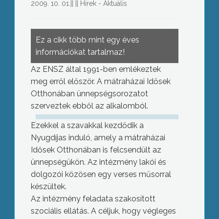
2009. 10. 01.
||
||
Hírek - Aktuális
Ez a cikk több mint egy éves
információkat tartalmaz!
Az ENSZ által 1991-ben emlékeztek
meg erről először. A mátraházai Idősek
Otthonában ünnepségsorozatot
szerveztek ebből az alkalomból.
Ezekkel a szavakkal kezdődik a
Nyugdíjas induló, amely a mátraházai
Idősek Otthonában is felcsendült az
ünnepségükön. Az intézmény lakói és
dolgozói közösen egy verses műsorral
készültek.
Az intézmény feladata szakosított
szociális ellátás. A céljuk, hogy végleges