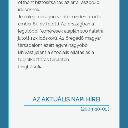
otthont biztosítsanak az arra rászoruló
időseknek.
Jelenleg a világon szinte minden ötödik
ember 60 év fölötti. Az országban a
legutóbbi felmérések alapján 100 fiatalra
jutott 123 időskorú. Az öregedõ magyar
társadalom ezért egyre nagyobb
kihívást jelent a szociális ellátás és a
foglalkoztatás területén.
Lingl Zsófia
Szeptember 15-ig több mint 790 millió
Ft helyi adót fizettek be a lakosok és a
AZ AKTUÁLIS NAPI HÍREI
vállalkozások Gyöngyösön
(2009-10-01 )