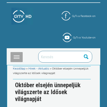
GyTv a Facebook-on
GyTv a Youtube-on
Kezdőlap
»
Hírek - Aktuális
»
Október elsején ünnepeljük
világszerte az Idősek világnapját
Október elsején ünnepeljük
világszerte az Idősek
világnapját