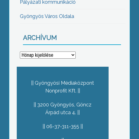
Pályázati kommunikáció
Gyöngyös Város Oldala
ARCHÍVUM
Archívum
Gyöngyösi Médiaközpont
Nonprofit Kft.
3200 Gyöngyös, Göncz
Árpád utca 4.
06-37-311-355