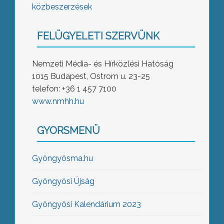
közbeszerzések
FELÜGYELETI SZERVÜNK
Nemzeti Média- és Hírközlési Hatóság
1015 Budapest, Ostrom u. 23-25
telefon: +36 1 457 7100
www.nmhh.hu
GYORSMENÜ
Gyöngyösma.hu
Gyöngyösi Újság
Gyöngyösi Kalendárium 2023