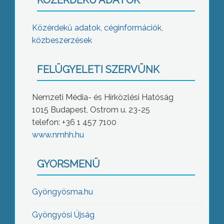
KÖZÉRDEKŰ ADATOK
Közérdekű adatok, céginformációk,
közbeszerzések
FELÜGYELETI SZERVÜNK
Nemzeti Média- és Hírközlési Hatóság
1015 Budapest, Ostrom u. 23-25
telefon: +36 1 457 7100
www.nmhh.hu
GYORSMENÜ
Gyöngyösma.hu
Gyöngyösi Újság