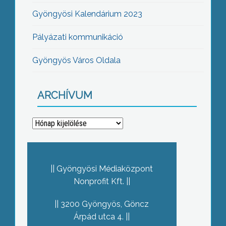
Gyöngyösi Kalendárium 2023
Pályázati kommunikáció
Gyöngyös Város Oldala
ARCHÍVUM
Archívum
Gyöngyösi Médiaközpont
Nonprofit Kft.
3200 Gyöngyös, Göncz
Árpád utca 4.