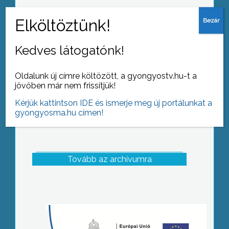
Ismét amatőr zenészektől volt hangos
a gyöngyösi Mátra Művelődési
Központ
Kedves látogatónk!
Oldalunk új címre költözött, a gyongyostv.hu-t a
jövőben már nem frissítjük!
Kérjük kattintson IDE és ismerje meg új portálunkat a
gyongyosma.hu címen!
Tovább az archívumra