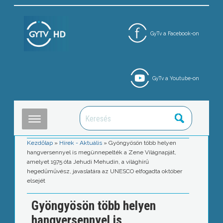
GyTv a Facebook-on
GyTv a Youtube-on
Kezdőlap
»
Hírek - Aktuális
»
Gyöngyösön több helyen
hangversennyel is megünnepelték a Zene Világnapját,
amelyet 1975 óta Jehudi Mehudin, a világhírű
hegedűművész, javaslatára az UNESCO elfogadta október
elsejét
Gyöngyösön több helyen
hangversennyel is