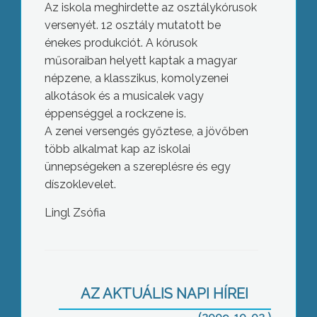
Az iskola meghirdette az osztálykórusok
versenyét. 12 osztály mutatott be
énekes produkciót. A kórusok
műsoraiban helyett kaptak a magyar
népzene, a klasszikus, komolyzenei
alkotások és a musicalek vagy
éppenséggel a rockzene is.
A zenei versengés győztese, a jövőben
több alkalmat kap az iskolai
ünnepségeken a szereplésre és egy
díszoklevelet.
Lingl Zsófia
Több, mint 6 millió forintos bírságot
szabtak ki Heves megyében a
AZ AKTUÁLIS NAPI HÍREI
szüretelőkre az Apeh revizorai