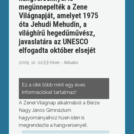
megünnepelték a Zene
Világnapját, amelyet 1975
óta Jehudi Mehudin, a
világhírű hegedűművész,
javaslatára az UNESCO
elfogadta október elsejét
2009. 10. 02.
||
||
Hírek - Aktuális
Ez a cikk több mint egy éves
információkat tartalmaz!
A Zenei Világnap alkalmából a Berze
Nagy János Gimnázium
hagyományaihoz hűen idén is
megrendezte a hangversenyét.