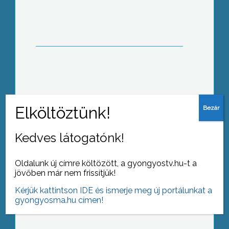
múlt heti kiemelt ellenőrzési akció
során
A Muzsikás együttes öt évvel ezelőtt
határozta el, hogy minden évben 50
budapesti iskolában ingyen koncertet
ad
Kedves látogatónk!
Oldalunk új címre költözött, a gyongyostv.hu-t a
jövőben már nem frissítjük!
Mutassuk meg nagyi címmel
nagyszülők és unokák közös irodalmi,
Kérjük kattintson IDE és ismerje meg új portálunkat a
zenei, ügyességi műsorát rendezték
gyongyosma.hu címen!
meg a gyöngyösi
gyermekkönyvtárban az Országos
Nagyi Könyvtári Napok keretein belül