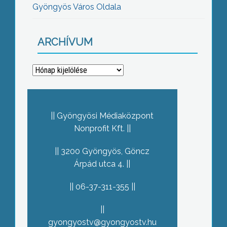
Gyöngyös Város Oldala
ARCHÍVUM
Archívum
Gyöngyösi Médiaközpont
Nonprofit Kft.
3200 Gyöngyös, Göncz
Árpád utca 4.
06-37-311-355
gyongyostv@gyongyostv.hu