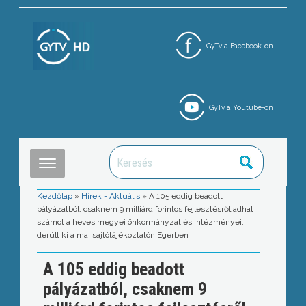
GyTv a Facebook-on
GyTv a Youtube-on
Kezdőlap
»
Hírek - Aktuális
»
A 105 eddig beadott
pályázatból, csaknem 9 milliárd forintos fejlesztésről adhat
számot a heves megyei önkormányzat és intézményei,
derült ki a mai sajtótájékoztatón Egerben
A 105 eddig beadott
pályázatból, csaknem 9