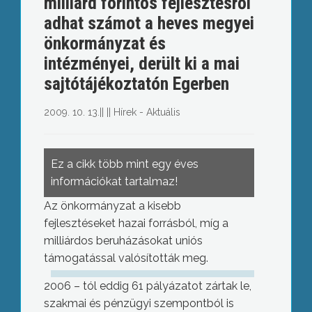
milliárd forintos fejlesztésről
adhat számot a heves megyei
önkormányzat és
intézményei, derült ki a mai
sajtótájékoztatón Egerben
2009. 10. 13.
||
||
Hírek - Aktuális
Ez a cikk több mint egy éves
információkat tartalmaz!
Az önkormányzat a kisebb
fejlesztéseket hazai forrásból, míg a
milliárdos beruházásokat uniós
támogatással valósították meg.
2006 – tól eddig 61 pályázatot zártak le,
szakmai és pénzügyi szempontból is