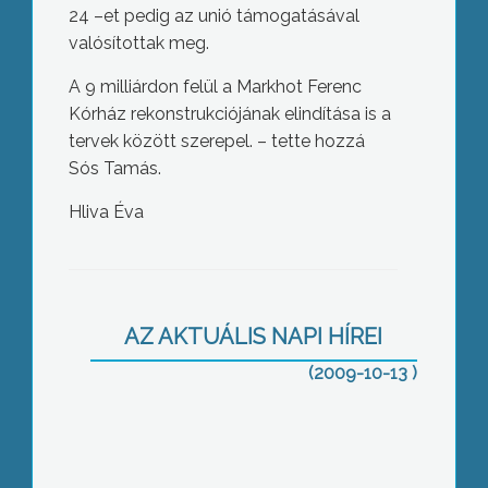
24 –et pedig az unió támogatásával
valósítottak meg.
A 9 milliárdon felül a Markhot Ferenc
Kórház rekonstrukciójának elindítása is a
tervek között szerepel. – tette hozzá
Sós Tamás.
Hliva Éva
Közel 3000 távfűtéses gyöngyösi
lakásban melegek mától a radiátorok
AZ AKTUÁLIS NAPI HÍREI
(2009-10-13 )
Összesen egymillió forint bírságot
szabtak ki a heves megyei rendőrök a