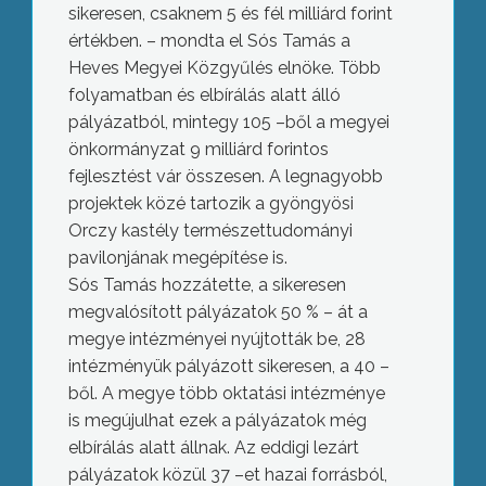
sikeresen, csaknem 5 és fél milliárd forint
értékben. – mondta el Sós Tamás a
Heves Megyei Közgyűlés elnöke. Több
folyamatban és elbírálás alatt álló
pályázatból, mintegy 105 –ből a megyei
önkormányzat 9 milliárd forintos
fejlesztést vár összesen. A legnagyobb
projektek közé tartozik a gyöngyösi
Orczy kastély természettudományi
pavilonjának megépítése is.
Sós Tamás hozzátette, a sikeresen
megvalósított pályázatok 50 % – át a
megye intézményei nyújtották be, 28
intézményük pályázott sikeresen, a 40 –
ből. A megye több oktatási intézménye
is megújulhat ezek a pályázatok még
elbírálás alatt állnak. Az eddigi lezárt
pályázatok közül 37 –et hazai forrásból,