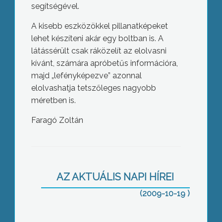
segítségével.
A kisebb eszközökkel pillanatképeket
lehet készíteni akár egy boltban is. A
látássérült csak ráközelít az elolvasni
kívánt, számára apróbetűs információra,
majd „lefényképezve” azonnal
elolvashatja tetszőleges nagyobb
méretben is.
Faragó Zoltán
Sajtóközleményben hangsúlyozta a
gyöngyösi Fidesz elutasító
álláspontját a kórház működtetését
elnyert új befektetővel kapcsolatban
AZ AKTUÁLIS NAPI HÍREI
(2009-10-19 )