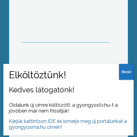
Ma hajnalban ismét megállt a vasúti
közlekedés az országban, a Vasúti
Dolgozók Szabad Szakszervezete
ugyanis munkakezdettől folytatta
gördülő sztrájkját a jövő évi elvonások
és a vonalbezárások elleni tiltakozásul
Halálos közlekedési baleset történt
szombaton este Horton
Kedves látogatónk!
Oldalunk új címre költözött, a gyongyostv.hu-t a
jövőben már nem frissítjük!
Befejeződött a Múzeumok Õszi
Kérjük kattintson IDE és ismerje meg új portálunkat a
Fesztiválja
gyongyosma.hu címen!