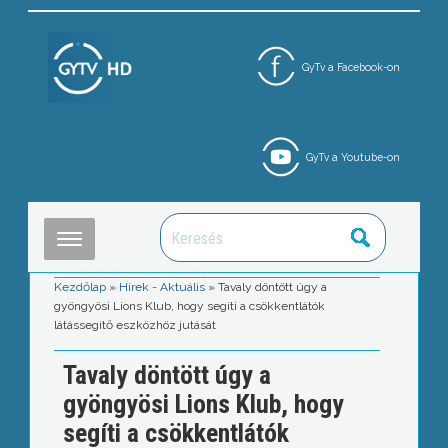
GyTv a Facebook-on
GyTv a Youtube-on
Kezdőlap
»
Hírek - Aktuális
»
Tavaly döntött úgy a
gyöngyösi Lions Klub, hogy segíti a csökkentlátók
látássegítő eszközhöz jutását
Tavaly döntött úgy a
gyöngyösi Lions Klub, hogy
segíti a csökkentlátók