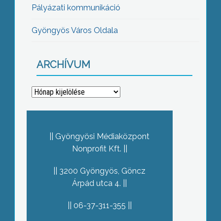
Pályázati kommunikáció
Gyöngyös Város Oldala
ARCHÍVUM
Archívum
Gyöngyösi Médiaközpont
Nonprofit Kft.
3200 Gyöngyös, Göncz
Árpád utca 4.
06-37-311-355