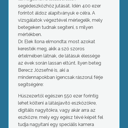
segédeszközhöz jutását. Idén 400 ezer
forintot áldoz alapítványuk e célra. A
vizsgálatok végeztével mérlegelik, mely
betegeken tudnak segíteni, s milyen
mértékben.
Dr. Elek Ilona elmondta: most azokat
keresték meg, akik a szó szoros
értelmében látnak, de látásuk élessége
az évek során lassan eltűnt. Ilyen beteg
Berecz Józsefné is, aki a
mindennapokban igencsak rászorul férje
segítségére:
Húszezertől egészen 550 ezer forintig
lehet költeni a látásjavító eszközökre,
digitális nagyítókra, vagy akár arra az
eszközre, mely egy egész tévé képét fel
tudja nagyítani egy speciális kamera