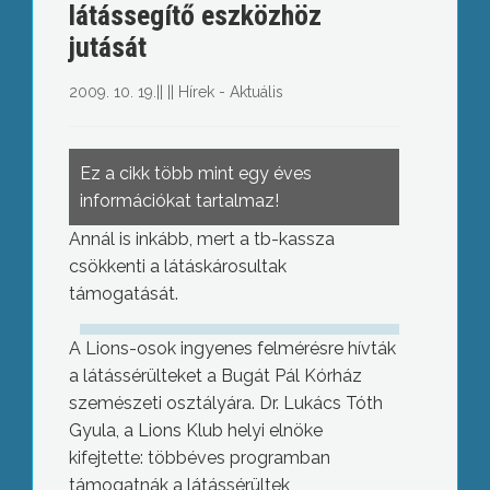
látássegítő eszközhöz
jutását
2009. 10. 19.
||
||
Hírek - Aktuális
Ez a cikk több mint egy éves
információkat tartalmaz!
Annál is inkább, mert a tb-kassza
csökkenti a látáskárosultak
támogatását.
A Lions-osok ingyenes felmérésre hívták
a látássérülteket a Bugát Pál Kórház
szemészeti osztályára. Dr. Lukács Tóth
Gyula, a Lions Klub helyi elnöke
kifejtette: többéves programban
támogatnák a látássérültek