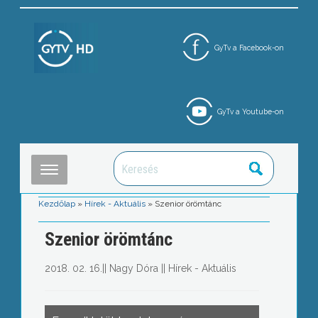
GyTv a Facebook-on
GyTv a Youtube-on
Kezdőlap
»
Hírek - Aktuális
»
Szenior örömtánc
Szenior örömtánc
2018. 02. 16.
||
Nagy Dóra
||
Hírek - Aktuális