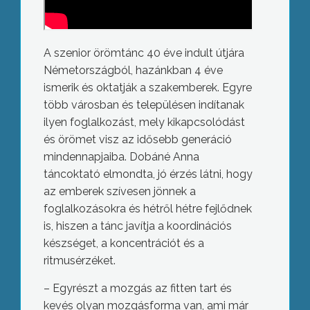
A szenior örömtánc 40 éve indult útjára
Németországból, hazánkban 4 éve
ismerik és oktatják a szakemberek. Egyre
több városban és településen indítanak
ilyen foglalkozást, mely kikapcsolódást
és örömet visz az idősebb generáció
mindennapjaiba. Dobáné Anna
táncoktató elmondta, jó érzés látni, hogy
az emberek szívesen jönnek a
foglalkozásokra és hétről hétre fejlődnek
is, hiszen a tánc javítja a koordinációs
készséget, a koncentrációt és a
ritmusérzéket.
– Egyrészt a mozgás az fitten tart és
kevés olyan mozgásforma van, ami már