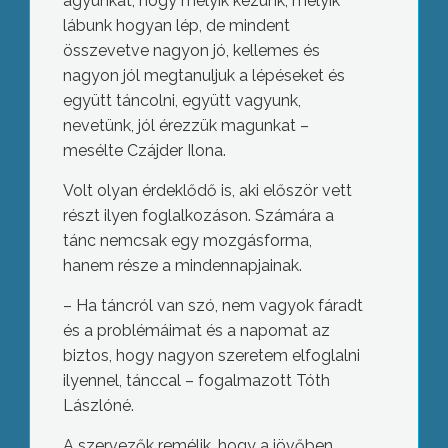
agyunkat, hogy melyik kezünk, melyik
lábunk hogyan lép, de mindent
összevetve nagyon jó, kellemes és
nagyon jól megtanuljuk a lépéseket és
együtt táncolni, együtt vagyunk,
nevetünk, jól érezzük magunkat –
mesélte Czájder Ilona.
Volt olyan érdeklődő is, aki először vett
részt ilyen foglalkozáson. Számára a
tánc nemcsak egy mozgásforma,
hanem része a mindennapjainak.
– Ha táncról van szó, nem vagyok fáradt
és a problémáimat és a napomat az
biztos, hogy nagyon szeretem elfoglalni
ilyennel, tánccal – fogalmazott Tóth
Lászlóné.
A szervezők remélik, hogy a jövőben