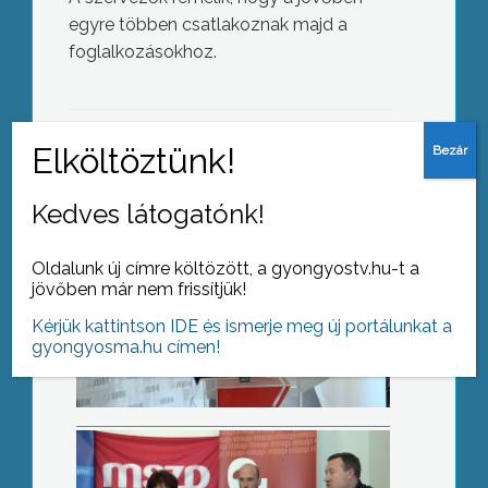
egyre többen csatlakoznak majd a
Választókerületi program
foglalkozásokhoz.
AZ AKTUÁLIS NAPI HÍREI
Kedves látogatónk!
(2018-02-16 )
Orosz Bálint a jelölt
Oldalunk új címre költözött, a gyongyostv.hu-t a
jövőben már nem frissítjük!
Kérjük kattintson IDE és ismerje meg új portálunkat a
gyongyosma.hu címen!
Az epilepszia világnapja