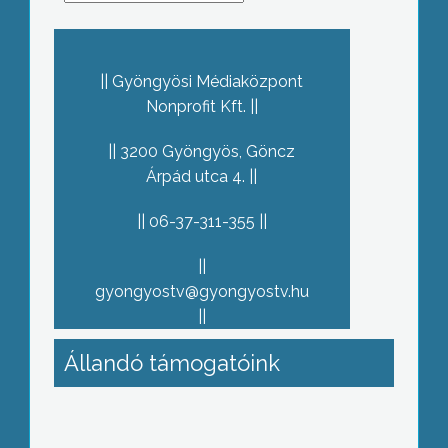
Gyöngyösi Médiaközpont
Nonprofit Kft.
3200 Gyöngyös, Göncz
Árpád utca 4.
06-37-311-355
gyongyostv@gyongyostv.hu
Állandó támogatóink