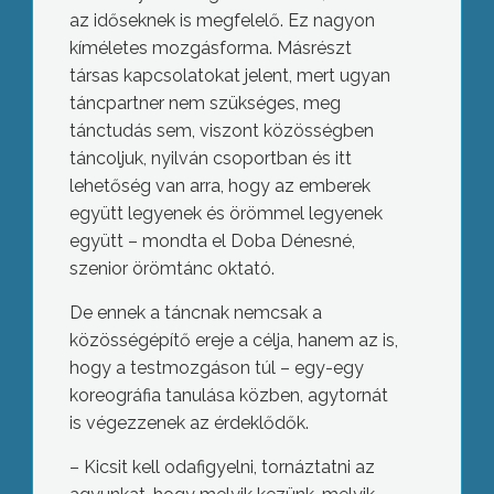
az időseknek is megfelelő. Ez nagyon
kíméletes mozgásforma. Másrészt
társas kapcsolatokat jelent, mert ugyan
táncpartner nem szükséges, meg
tánctudás sem, viszont közösségben
táncoljuk, nyilván csoportban és itt
lehetőség van arra, hogy az emberek
együtt legyenek és örömmel legyenek
együtt – mondta el Doba Dénesné,
szenior örömtánc oktató.
De ennek a táncnak nemcsak a
közösségépítő ereje a célja, hanem az is,
hogy a testmozgáson túl – egy-egy
koreográfia tanulása közben, agytornát
is végezzenek az érdeklődők.
– Kicsit kell odafigyelni, tornáztatni az