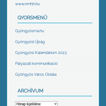
www.nmhh.hu
GYORSMENÜ
Gyöngyösma.hu
Gyöngyösi Újság
Gyöngyösi Kalendárium 2023
Pályázati kommunikáció
Gyöngyös Város Oldala
ARCHÍVUM
Archívum