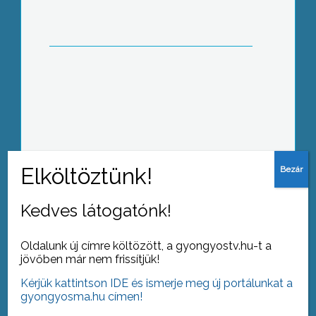
Egészségnevelési és ÖKO- napot
tartottak a Felsővárosi Általános
Iskolában
Tovább az archívumra
Kedves látogatónk!
Oldalunk új címre költözött, a gyongyostv.hu-t a
jövőben már nem frissítjük!
Kérjük kattintson IDE és ismerje meg új portálunkat a
gyongyosma.hu címen!