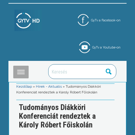
GyTv a Facebook-on
GyTv a Youtube-on
Kezdőlap
»
Hírek - Aktuális
»
Tudományos Diákköri
Konferenciát rendeztek a Károly Róbert Főiskolán
Tudományos Diákköri
Konferenciát rendeztek a
Károly Róbert Főiskolán