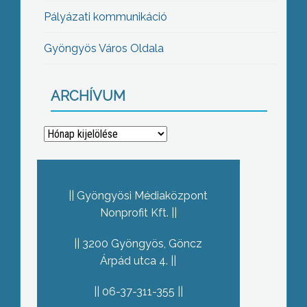
Pályázati kommunikáció
Gyöngyös Város Oldala
ARCHÍVUM
Archívum
Gyöngyösi Médiaközpont
Nonprofit Kft.
3200 Gyöngyös, Göncz
Árpád utca 4.
06-37-311-355