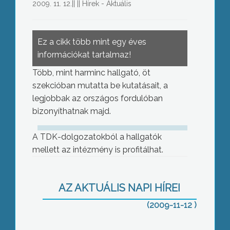
2009. 11. 12.
||
||
Hírek - Aktuális
Ez a cikk több mint egy éves
információkat tartalmaz!
Több, mint harminc hallgató, öt
szekcióban mutatta be kutatásait, a
legjobbak az országos fordulóban
bizonyíthatnak majd.
A TDK-dolgozatokból a hallgatók
mellett az intézmény is profitálhat.
Régi tervét valósította meg a
AZ AKTUÁLIS NAPI HÍREI
tarnamérai önkormányzat
(2009-11-12 )