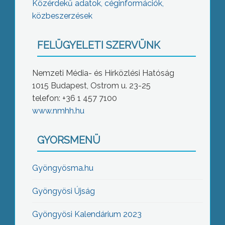
Közérdekű adatok, céginformációk,
közbeszerzések
FELÜGYELETI SZERVÜNK
Nemzeti Média- és Hírközlési Hatóság
1015 Budapest, Ostrom u. 23-25
telefon: +36 1 457 7100
www.nmhh.hu
GYORSMENÜ
Gyöngyösma.hu
Gyöngyösi Újság
Gyöngyösi Kalendárium 2023