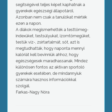
segítségével teljes képet kaphatnak a
gyerekek egészségi állapotáról.
Azonban nem csak a tanulókat mérték
ezen a napon.
A diákok megismerhették a testtömeg-
indexüket, testsúlyukat, izomtömegüket,
testük víz-, zsírtartalmát, sőt, azt is
megtudhatták, hogy naponta mennyi
kalóriát kell bevinniük ahhoz, hogy
egészségesek maradhassanak. Mindez
különösen fontos az aktívan sportoló
gyerekek esetében, de mindannyiuk
számára hasznos információkkal
szolgál.
Farkas-Nagy Nóra
Tudományos Diákköri Konferenciát