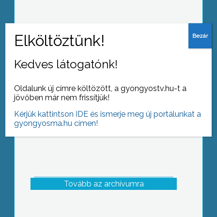
Minden évben jótékonysági bált
tartanak a II:Rákóczi Ferenc Általános
Kedves látogatónk!
Iskola diákjainak javára az iskolai
alapítvány működtetői: a szülők
Oldalunk új címre költözött, a gyongyostv.hu-t a
jövőben már nem frissítjük!
Kérjük kattintson IDE és ismerje meg új portálunkat a
gyongyosma.hu címen!
Tovább az archívumra