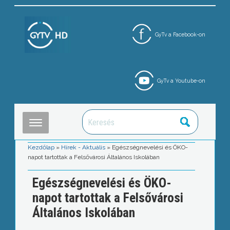
GyTv a Facebook-on
GyTv a Youtube-on
Kezdőlap
»
Hírek - Aktuális
»
Egészségnevelési és ÖKO-
napot tartottak a Felsővárosi Általános Iskolában
Egészségnevelési és ÖKO-
napot tartottak a Felsővárosi
Általános Iskolában