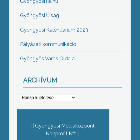
Gyöngyösma.hu
Gyöngyösi Újság
Gyöngyösi Kalendárium 2023
Pályázati kommunikáció
Gyöngyös Város Oldala
ARCHÍVUM
Archívum
Gyöngyösi Médiaközpont
Nonprofit Kft.