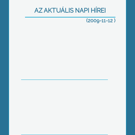
rendeztek a Károly Róbert Főiskolán
AZ AKTUÁLIS NAPI HÍREI
(2009-11-12 )
Régi tervét valósította meg a
tarnamérai önkormányzat
A megváltozott munkaképességűek
foglalkoztatásáról és rehabilitációjáról
tartottak fórumot a gyöngyösi
Munkaügyi Központban